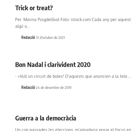
Trick or treat?
Per: Marina Puigdellívol Foto: istock.com Cada any per aques
algú o…
Redacció
31 d'octubre de 2021
Bon Nadal i clarivident 2020
- «Vull un circuit de boles! D’aquests que anuncien a la tele.…
Redacció
24 de desembre de 2019
Guerra a la democràcia
Un cop passades les eleccions, m’agradaria posar el focus e