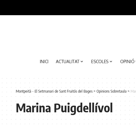
INICI
ACTUALITAT
ESCOLES
OPINIÓ
Montpeità - El Setmanari de Sant Fruitós del Bages
>
Opinions Sobretaula
>
Mar
Marina Puigdellívol