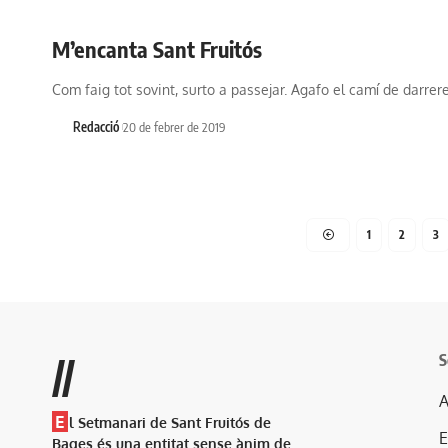
M’encanta Sant Fruitós
Com faig tot sovint, surto a passejar. Agafo el camí de darrer
Redacció
20 de febrer de 2019
1
2
3
S
//
A
E
l Setmanari de Sant Fruitós de
Bages és una entitat sense ànim de