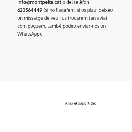
info@montpeita.cat
o del telèfon
620564449
(si no l’agafem, si us plau, deixeu
un missatge de veu i us trucarem tan aviat
com puguem, també podeu enviar-nos un
WhatsApp).
Amb el suport de: