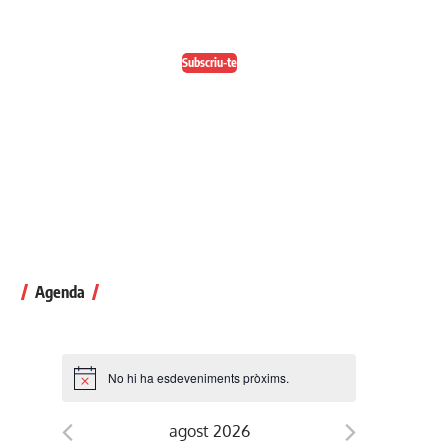
Escull el format que més t'agradi
Subscriu-te
Agenda
No hi ha esdeveniments pròxims.
agost 2026