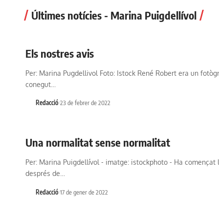
Últimes notícies - Marina Puigdellívol
Els nostres avis
Per: Marina Pugdellivol Foto: Istock René Robert era un fotògr
conegut…
Redacció
23 de febrer de 2022
Una normalitat sense normalitat
Per: Marina Puigdellívol - imatge: istockphoto - Ha començat 
després de…
Redacció
17 de gener de 2022