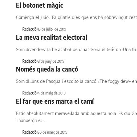
El botonet màgic
Comença el juliol. Fa quatre dies que ens ha sobrevingut l’es
Redacció
13 de juliol de 2019
La meva realitat electoral
Som divendres. Ja he acabat de dinar. Sona el telèfon. Una t
Redacció
8 de juny de 2019
Només queda la cançó
Som dilluns de Pasqua i escolto la cancó «The foggy dew» e
Redacció
4 de maig de 2019
El far que ens marca el camí
Estic absolutament meravellada amb aquesta noia. Es diu Gr
Thunberg i el…
Redacció
30 de març de 2019