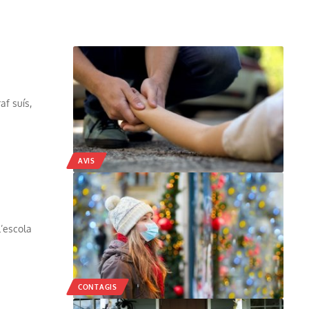
af suís,
AVIS
l’escola
CONTAGIS