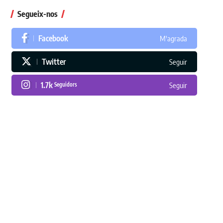
Segueix-nos
Facebook
M'agrada
Twitter
Seguir
1.7k
Seguidors
Seguir
En paper i/o en digital