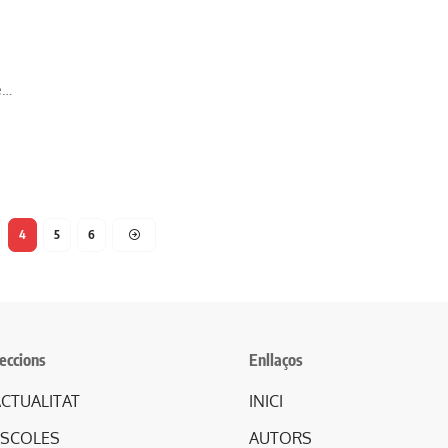
e…
4
5
6
eccions
Enllaços
CTUALITAT
INICI
ESCOLES
AUTORS