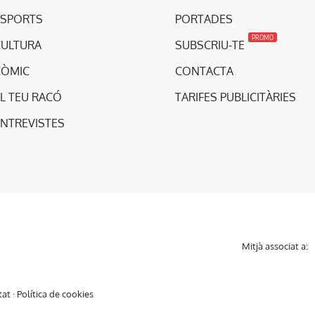
ESPORTS
PORTADES
PROMO
CULTURA
SUBSCRIU-TE
CÒMIC
CONTACTA
L TEU RACÓ
TARIFES PUBLICITÀRIES
ENTREVISTES
Mitjà associat a:
tat
·
Política de cookies