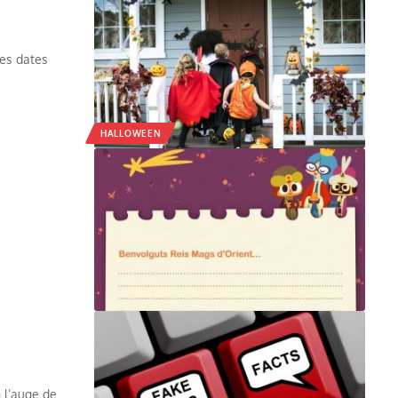
tes dates
HALLOWEEN
n l’auge de…