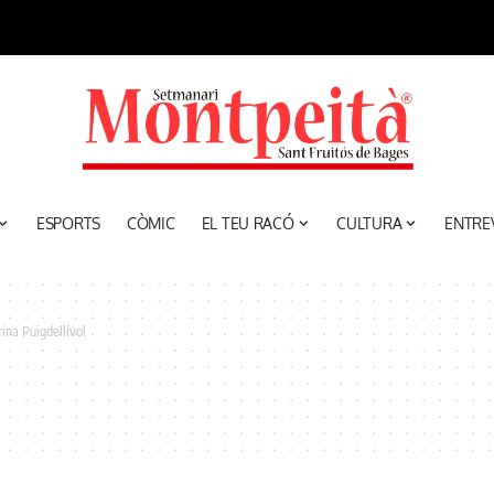
ESPORTS
CÒMIC
EL TEU RACÓ
CULTURA
ENTRE
ina Puigdellívol