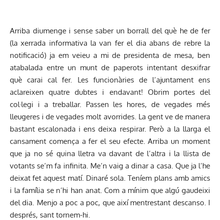
Arriba diumenge i sense saber un borrall del què he de fer
(la xerrada informativa la van fer el dia abans de rebre la
notificació) ja em veieu a mi de presidenta de mesa, ben
atabalada entre un munt de paperots intentant desxifrar
què carai cal fer. Les funcionàries de l’ajuntament ens
aclareixen quatre dubtes i endavant! Obrim portes del
col·legi i a treballar. Passen les hores, de vegades més
lleugeres i de vegades molt avorrides. La gent ve de manera
bastant escalonada i ens deixa respirar. Però a la llarga el
cansament comença a fer el seu efecte. Arriba un moment
que ja no sé quina lletra va davant de l’altra i la llista de
votants se’m fa infinita. Me’n vaig a dinar a casa. Que ja l’he
deixat fet aquest matí. Dinaré sola. Teníem plans amb amics
i la família se n’hi han anat. Com a mínim que algú gaudeixi
del dia. Menjo a poc a poc, que així mentrestant descanso. I
després, sant tornem-hi.