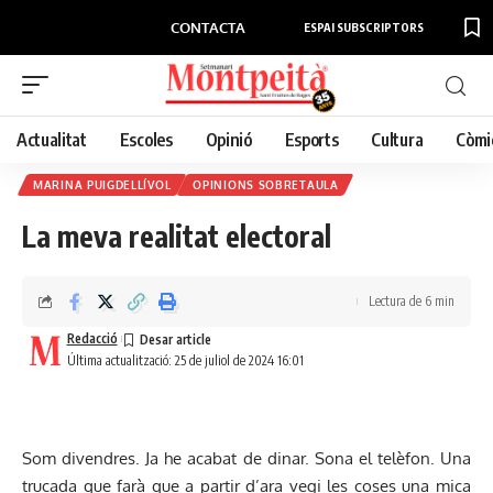
CONTACTA
ESPAI SUBSCRIPTORS
Actualitat
Escoles
Opinió
Esports
Cultura
Còmi
MARINA PUIGDELLÍVOL
OPINIONS SOBRETAULA
La meva realitat electoral
Lectura de 6 min
Redacció
Última actualització: 25 de juliol de 2024 16:01
Som divendres. Ja he acabat de dinar. Sona el telèfon. Una
trucada que farà que a partir d’ara vegi les coses una mica