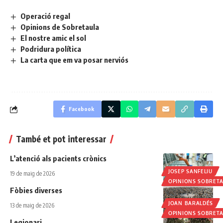
Operació regal
Opinions de Sobretaula
El nostre amic el sol
Podridura política
La carta que em va posar nerviós
Facebook
També et pot interessar
L’atenció als pacients crònics
JOSEP SANFELIU
19 de maig de 2026
OPINIONS SOBRET
Fòbies diverses
JOAN BARALDÉS
13 de maig de 2026
OPINIONS SOBRET
Legionari