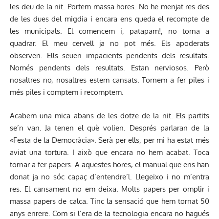
les deu de la nit. Portem massa hores. No he menjat res des
de les dues del migdia i encara ens queda el recompte de
les municipals. El comencem i, patapam!, no torna a
quadrar. El meu cervell ja no pot més. Els apoderats
observen. Ells seuen impacients pendents dels resultats.
Només pendents dels resultats. Estan nerviosos. Però
nosaltres no, nosaltres estem cansats. Tornem a fer piles i
més piles i comptem i recomptem.
Acabem una mica abans de les dotze de la nit. Els partits
se’n van. Ja tenen el què volien. Després parlaran de la
«Festa de la Democràcia». Serà per ells, per mi ha estat més
aviat una tortura. I això que encara no hem acabat. Toca
tornar a fer papers. A aquestes hores, el manual que ens han
donat ja no sóc capaç d’entendre’l. Llegeixo i no m’entra
res. El cansament no em deixa. Molts papers per omplir i
massa papers de calca. Tinc la sensació que hem tornat 50
anys enrere. Com si l’era de la tecnologia encara no hagués