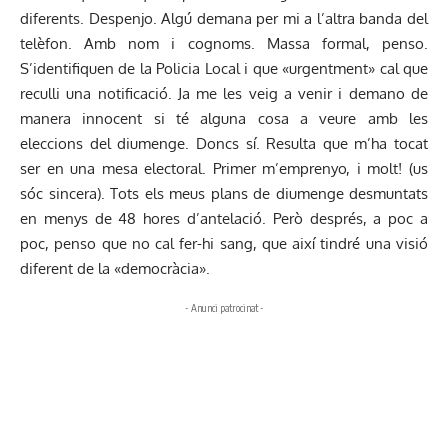
diferents. Despenjo. Algú demana per mi a l’altra banda del
telèfon. Amb nom i cognoms. Massa formal, penso.
S’identifiquen de la Policia Local i que «urgentment» cal que
reculli una notificació. Ja me les veig a venir i demano de
manera innocent si té alguna cosa a veure amb les
eleccions del diumenge. Doncs sí. Resulta que m’ha tocat
ser en una mesa electoral. Primer m’emprenyo, i molt! (us
sóc sincera). Tots els meus plans de diumenge desmuntats
en menys de 48 hores d’antelació. Però després, a poc a
poc, penso que no cal fer-hi sang, que així tindré una visió
diferent de la «democràcia».
- Anunci patrocinat -