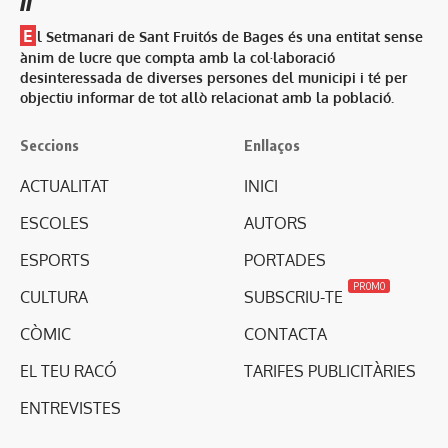
E
l Setmanari de Sant Fruitós de Bages és una entitat sense
ànim de lucre que compta amb la col·laboració
desinteressada de diverses persones del municipi i té per
objectiu informar de tot allò relacionat amb la població.
Seccions
Enllaços
ACTUALITAT
INICI
ESCOLES
AUTORS
ESPORTS
PORTADES
PROMO
CULTURA
SUBSCRIU-TE
CÒMIC
CONTACTA
EL TEU RACÓ
TARIFES PUBLICITÀRIES
ENTREVISTES