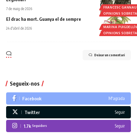
FRANCESC GANNAU
7 de maig de 2026
OPINIONS SOBRET
El drac ha mort. Guanya el de sempre
MARINA PUIGDELLÍ
24 d'abril de 2026
OPINIONS SOBRET
Deixar un comentari
Segueix-nos
Facebook
M'agrada
Twitter
Seguir
1.7k
Seguir
Seguidors