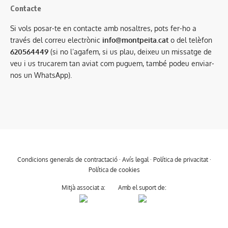
Contacte
Si vols posar-te en contacte amb nosaltres, pots fer-ho a
través del correu electrònic
info@montpeita.cat
o del telèfon
620564449
(si no l’agafem, si us plau, deixeu un missatge de
veu i us trucarem tan aviat com puguem, també podeu enviar-
nos un WhatsApp).
Condicions generals de contractació
·
Avís legal
·
Política de privacitat
·
Política de cookies
Mitjà associat a:
Amb el suport de: