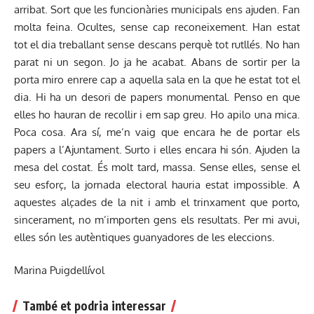
arribat. Sort que les funcionàries municipals ens ajuden. Fan
molta feina. Ocultes, sense cap reconeixement. Han estat
tot el dia treballant sense descans perquè tot rutllés. No han
parat ni un segon. Jo ja he acabat. Abans de sortir per la
porta miro enrere cap a aquella sala en la que he estat tot el
dia. Hi ha un desori de papers monumental. Penso en que
elles ho hauran de recollir i em sap greu. Ho apilo una mica.
Poca cosa. Ara sí, me’n vaig que encara he de portar els
papers a l’Ajuntament. Surto i elles encara hi són. Ajuden la
mesa del costat. És molt tard, massa. Sense elles, sense el
seu esforç, la jornada electoral hauria estat impossible. A
aquestes alçades de la nit i amb el trinxament que porto,
sincerament, no m’importen gens els resultats. Per mi avui,
elles són les autèntiques guanyadores de les eleccions.
Marina Puigdellívol
També et podria interessar