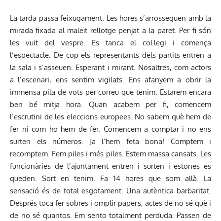
La tarda passa feixugament. Les hores s’arrosseguen amb la
mirada fixada al maleït rellotge penjat a la paret. Per fi són
les vuit del vespre. Es tanca el col·legi i comença
l’espectacle. De cop els representants dels partits entren a
la sala i s’asseuen. Esperant i mirant. Nosaltres, com actors
a l’escenari, ens sentim vigilats. Ens afanyem a obrir la
immensa pila de vots per correu que tenim. Estarem encara
ben bé mitja hora. Quan acabem per fi, comencem
l’escrutini de les eleccions europees. No sabem què hem de
fer ni com ho hem de fer. Comencem a comptar i no ens
surten els números. Ja l’hem feta bona! Comptem i
recomptem. Fem piles i més piles. Estem massa cansats. Les
funcionàries de l’ajuntament entren i surten i estones es
queden. Sort en tenim. Fa 14 hores que som allà. La
sensació és de total esgotament. Una autèntica barbaritat.
Després toca fer sobres i omplir papers, actes de no sé què i
de no sé quantos. Em sento totalment perduda. Passen de