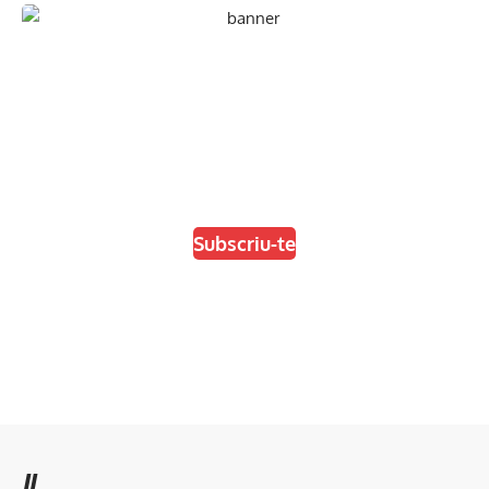
En paper i/o en digital
Escull el format que més t'agradi
Subscriu-te
//