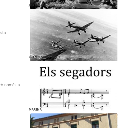
JOAN BARALDÉS
ista
FRANCESC GANNAU
Però només a
MARINA