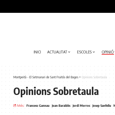
INICI
ACTUALITAT
ESCOLES
OPINIÓ
Montpeità - El Setmanari de Sant Fruitós del Bages
>
Opinions Sobretaula
Opinions Sobretaula
Més:
Francesc Gannau
Joan Baraldés
Jordi Morros
Josep Sanfeliu
M