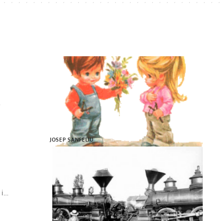
…
JOSEP SANFELIU
 i…