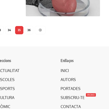
3
34
35
36
eccions
Enllaços
CTUALITAT
INICI
ESCOLES
AUTORS
ESPORTS
PORTADES
PROMO
CULTURA
SUBSCRIU-TE
CÒMIC
CONTACTA