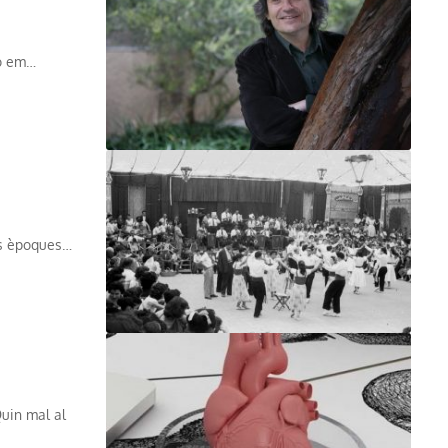
No em…
es èpoques…
Quin mal al