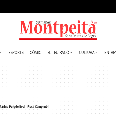
ESPORTS
CÒMIC
EL TEU RACÓ
CULTURA
ENTRE
arina Puigdellívol
Rosa Camprubí