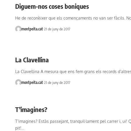
Diguem-nos coses boniques
He de reconèixer que els començaments no van ser fàcils. 
montpeita.cat
21 de juny de 2017
La Clavellina
La Clavellina A mesura que ens fem grans els records d’altr
montpeita.cat
21 de juny de 2017
T’imagines?
T’imagines? Estàs passejant, tranquil·lament pel carrer i, ui! 
pit!…