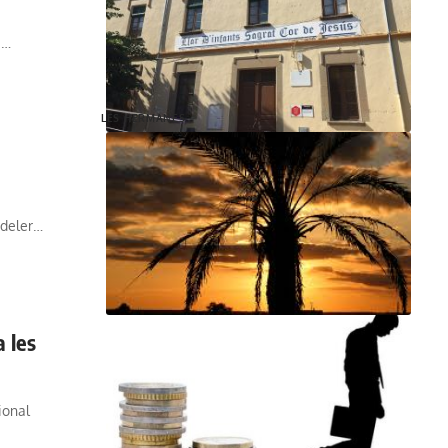
a…
LES HERMANES
 deler…
 les
ional