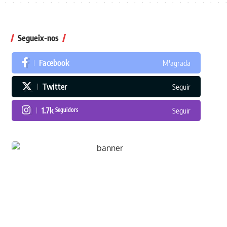
Segueix-nos
Facebook
M'agrada
Twitter
Seguir
1.7k
Seguidors
Seguir