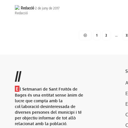
Redacció
2 de juny de 2017
1
2
…
3
S
//
A
E
l Setmanari de Sant Fruitós de
Bages és una entitat sense ànim de
lucre que compta amb la
col·laboració desinteressada de
diverses persones del municipi i té
per objectiu informar de tot allò
relacionat amb la població.