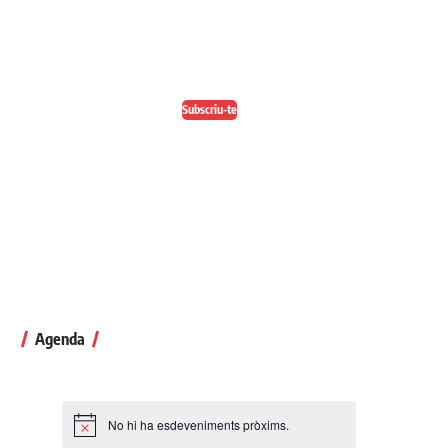
En paper i/o en digital
Escull el format que més t'agradi
Subscriu-te
Agenda
No hi ha esdeveniments pròxims.