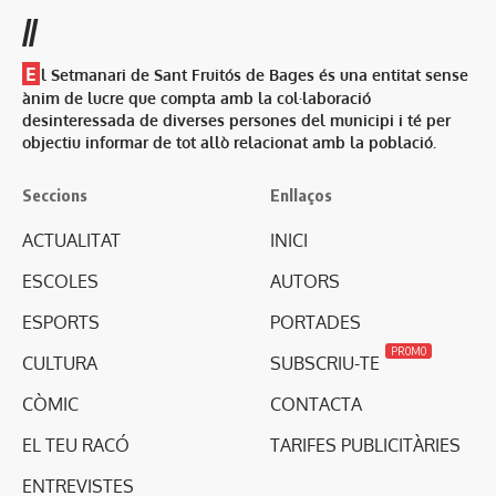
//
E
l Setmanari de Sant Fruitós de Bages és una entitat sense
ànim de lucre que compta amb la col·laboració
desinteressada de diverses persones del municipi i té per
objectiu informar de tot allò relacionat amb la població.
Seccions
Enllaços
ACTUALITAT
INICI
ESCOLES
AUTORS
ESPORTS
PORTADES
PROMO
CULTURA
SUBSCRIU-TE
CÒMIC
CONTACTA
EL TEU RACÓ
TARIFES PUBLICITÀRIES
ENTREVISTES