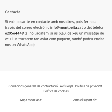
Contacte
Si vols posar-te en contacte amb nosaltres, pots fer-ho a
través del correu electrònic
info@montpeita.cat
o del telèfon
620564449
(si no l’agafem, si us plau, deixeu un missatge de
veu i us trucarem tan aviat com puguem, també podeu enviar-
nos un WhatsApp).
Condicions generals de contractació
·
Avís legal
·
Política de privacitat
·
Política de cookies
Mitjà associat a:
Amb el suport de: