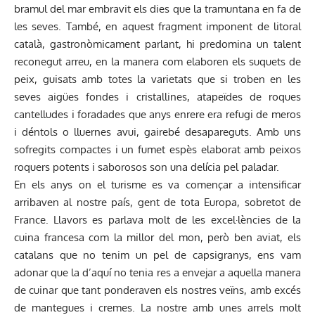
bramul del mar embravit els dies que la tramuntana en fa de
les seves. També, en aquest fragment imponent de litoral
català, gastronòmicament parlant, hi predomina un talent
reconegut arreu, en la manera com elaboren els suquets de
peix, guisats amb totes la varietats que si troben en les
seves aigües fondes i cristallines, atapeïdes de roques
cantelludes i foradades que anys enrere era refugi de meros
i déntols o lluernes avui, gairebé desapareguts. Amb uns
sofregits compactes i un fumet espès elaborat amb peixos
roquers potents i saborosos son una delícia pel paladar.
En els anys on el turisme es va començar a intensificar
arribaven al nostre país, gent de tota Europa, sobretot de
France. Llavors es parlava molt de les excel·lències de la
cuina francesa com la millor del mon, però ben aviat, els
catalans que no tenim un pel de capsigranys, ens vam
adonar que la d’aquí no tenia res a envejar a aquella manera
de cuinar que tant ponderaven els nostres veïns, amb excés
de mantegues i cremes. La nostre amb unes arrels molt