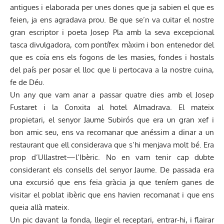
antigues i elaborada per unes dones que ja sabien el que es
feien, ja ens agradava prou. Be que se’n va cuitar el nostre
gran escriptor i poeta Josep Pla amb la seva excepcional
tasca divulgadora, com pontífex màxim i bon entenedor del
que es coïa ens els fogons de les masies, fondes i hostals
del país per posar el lloc que li pertocava a la nostre cuina,
fe de Déu.
Un any que vam anar a passar quatre dies amb el Josep
Fustaret i la Conxita al hotel Almadrava. El mateix
propietari, el senyor Jaume Subirós que era un gran xef i
bon amic seu, ens va recomanar que anéssim a dinar a un
restaurant que ell considerava que s’hi menjava molt bé. Era
prop d’Ullastret—l’Ibèric. No en vam tenir cap dubte
considerant els consells del senyor Jaume. De passada era
una excursió que ens feia gràcia ja que teníem ganes de
visitar el poblat ibèric que ens havien recomanat i que ens
queia allà mateix.
Un pic davant la fonda, llegir el receptari, entrar-hi, i flairar