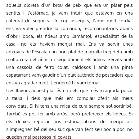
aquella oloreta d’un brou de peix que era un plaer pels
sentits i l’estómac, ja vam intuir que estàvem en una
catedral de suquets. Un cop asseguts, l’amo molt cordial
ens va voler prendre la comanda, recomanant-nos abans
d’obrir boca, els fideus amb llamàntol, especialitat de la
casa—no els havíem menjat mai. Ens va servir unes
anxoves de l’Escala i un bon plat de morralla fregideta amb
molta cura i eficiència i seguidament els fideus. Servits amb
una cassola de ferro colat, caldosos i amb una pinta
espatarrant vam gaudir d’un plat autèntic de pescadors que
ens va agradar molt. L’endemà hi vam tornar.
Des llavors aquest plat és un dels que més m’agrada posar
a taula, i dels que més em complau oferir als meus
convidats. Si hi tens una mica de cura sempre sol sortir bé.
També es pot fer amb arròs, però prefereixo els fideus. Si
els deixes reposar uns estona abans de menjar-los,
s’impregnen bé del seu suc que van fent seu poc a poc, no
queden mai pastosos ni covats.