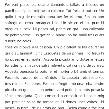
Per vuit persones; quatre llamàntols tallats a trossos un
parell de sèpies mitjanes o calamar. Tot fresc si pot ser. Un
quilo i mig de morralla bona per fer el brou. Fes un bon
sofregit de ceba tomàquet i all. Un pic en el seu punt hi
ofegues el peix. Hi poses sal, pebre en gra i una cullerada
de pebre vermell, un got de vi blanc i ho fas bullir tres quars
d’hora; ho coles.
Posa oli d’oliva a la cassola. Un pic calent hi fas daurar un
gra d’all laminat i cinc llesquetes de pa primes. Ho treus hi
ho poses en el morter. Acaba la picada amb dotze ametlles
torrades, una mica de safrà, julivert picat i un raig de conyac.
Aquesta operació la pots fer el morter o bé amb el turmix.
Posa els trossos de llamàntols a la cassola i els rosteixes
tres minuts Els retires. Fes un sofregit amb una ceba tendre
picada, un gra d’all i un pebrot verd petit. Ja hi pots posar la
sèpia trossejada. Quan comenci a enrossir-se i poses mig
pot petit de salsa de tomàquet. Li dones unes voltes i hi
poses un parell de cullerots de brou. Deixa coure a foc lent