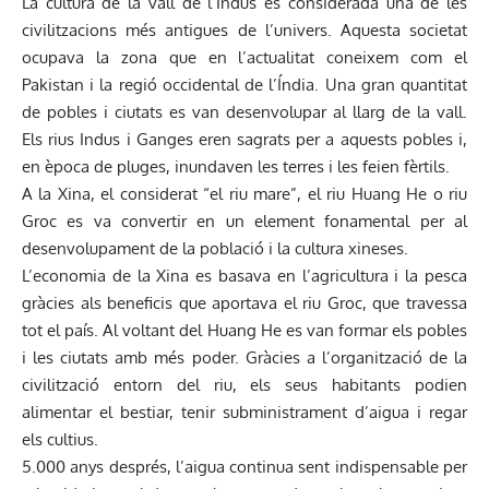
La cultura de la vall de l’Indus és considerada una de les
civilitzacions més antigues de l’univers. Aquesta societat
ocupava la zona que en l’actualitat coneixem com el
Pakistan i la regió occidental de l’Índia. Una gran quantitat
de pobles i ciutats es van desenvolupar al llarg de la vall.
Els rius Indus i Ganges eren sagrats per a aquests pobles i,
en època de pluges, inundaven les terres i les feien fèrtils.
A la Xina, el considerat “el riu mare”, el riu Huang He o riu
Groc es va convertir en un element fonamental per al
desenvolupament de la població i la cultura xineses.
L’economia de la Xina es basava en l’agricultura i la pesca
gràcies als beneficis que aportava el riu Groc, que travessa
tot el país. Al voltant del Huang He es van formar els pobles
i les ciutats amb més poder. Gràcies a l’organització de la
civilització entorn del riu, els seus habitants podien
alimentar el bestiar, tenir subministrament d’aigua i regar
els cultius.
5.000 anys després, l’aigua continua sent indispensable per