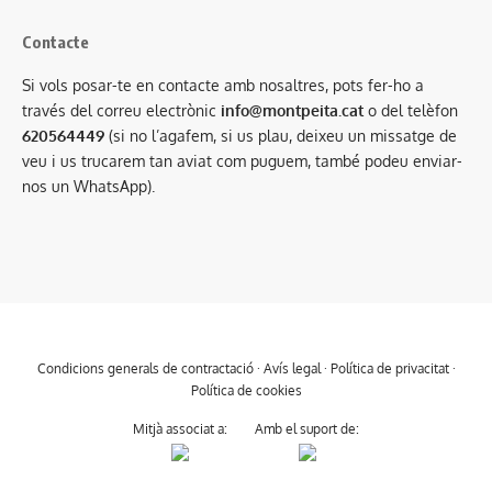
Contacte
Si vols posar-te en contacte amb nosaltres, pots fer-ho a
través del correu electrònic
info@montpeita.cat
o del telèfon
620564449
(si no l’agafem, si us plau, deixeu un missatge de
veu i us trucarem tan aviat com puguem, també podeu enviar-
nos un WhatsApp).
Condicions generals de contractació
·
Avís legal
·
Política de privacitat
·
Política de cookies
Mitjà associat a:
Amb el suport de: