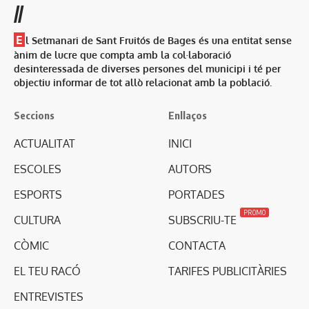
//
E
l Setmanari de Sant Fruitós de Bages és una entitat sense
ànim de lucre que compta amb la col·laboració
desinteressada de diverses persones del municipi i té per
objectiu informar de tot allò relacionat amb la població.
Seccions
Enllaços
ACTUALITAT
INICI
ESCOLES
AUTORS
ESPORTS
PORTADES
PROMO
CULTURA
SUBSCRIU-TE
CÒMIC
CONTACTA
EL TEU RACÓ
TARIFES PUBLICITÀRIES
ENTREVISTES