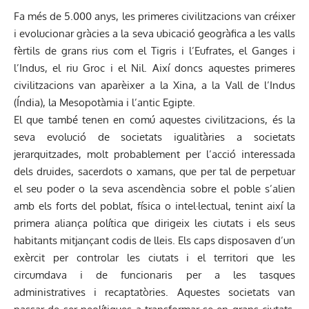
Fa més de 5.000 anys, les primeres civilitzacions van créixer
i evolucionar gràcies a la seva ubicació geogràfica a les valls
fèrtils de grans rius com el Tigris i l’Eufrates, el Ganges i
l’Indus, el riu Groc i el Nil. Així doncs aquestes primeres
civilitzacions van aparèixer a la Xina, a la Vall de l’Indus
(Índia), la Mesopotàmia i l’antic Egipte.
El que també tenen en comú aquestes civilitzacions, és la
seva evolució de societats igualitàries a societats
jerarquitzades, molt probablement per l’acció interessada
dels druides, sacerdots o xamans, que per tal de perpetuar
el seu poder o la seva ascendència sobre el poble s’alien
amb els forts del poblat, física o intel·lectual, tenint així la
primera aliança política que dirigeix les ciutats i els seus
habitants mitjançant codis de lleis. Els caps disposaven d’un
exèrcit per controlar les ciutats i el territori que les
circumdava i de funcionaris per a les tasques
administratives i recaptatòries. Aquestes societats van