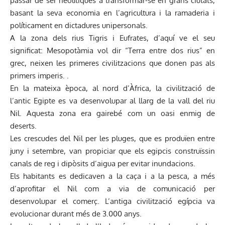
passar de ser neolítiques a transformar-se en grans ciutats,
basant la seva economia en l’agricultura i la ramaderia i
políticament en dictadures unipersonals.
A la zona dels rius Tigris i Eufrates, d’aquí ve el seu
significat: Mesopotàmia vol dir “Terra entre dos rius” en
grec, neixen les primeres civilitzacions que donen pas als
primers imperis. .
En la mateixa època, al nord d’Àfrica, la civilització de
l’antic Egipte es va desenvolupar al llarg de la vall del riu
Nil. Aquesta zona era gairebé com un oasi enmig de
deserts.
Les crescudes del Nil per les pluges, que es produïen entre
juny i setembre, van propiciar que els egipcis construïssin
canals de reg i dipòsits d’aigua per evitar inundacions.
Els habitants es dedicaven a la caça i a la pesca, a més
d’aprofitar el Nil com a via de comunicació per
desenvolupar el comerç. L’antiga civilització egípcia va
evolucionar durant més de 3.000 anys.