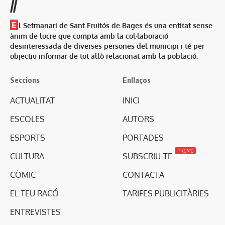
//
E
l Setmanari de Sant Fruitós de Bages és una entitat sense
ànim de lucre que compta amb la col·laboració
desinteressada de diverses persones del municipi i té per
objectiu informar de tot allò relacionat amb la població.
Seccions
Enllaços
ACTUALITAT
INICI
ESCOLES
AUTORS
ESPORTS
PORTADES
PROMO
CULTURA
SUBSCRIU-TE
CÒMIC
CONTACTA
EL TEU RACÓ
TARIFES PUBLICITÀRIES
ENTREVISTES