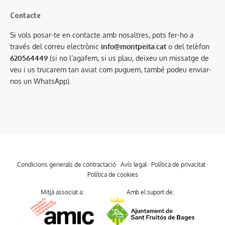
Contacte
Si vols posar-te en contacte amb nosaltres, pots fer-ho a
través del correu electrònic
info@montpeita.cat
o del telèfon
620564449
(si no l’agafem, si us plau, deixeu un missatge de
veu i us trucarem tan aviat com puguem, també podeu enviar-
nos un WhatsApp).
Condicions generals de contractació
·
Avís legal
·
Política de privacitat
·
Política de cookies
Mitjà associat a:
Amb el suport de: