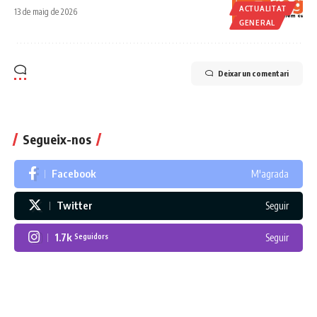
ACTUALITAT
13 de maig de 2026
GENERAL
Deixar un comentari
Segueix-nos
Facebook
M'agrada
Twitter
Seguir
1.7k
Seguir
Seguidors