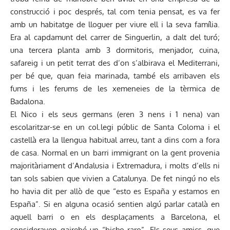
construcció i poc després, tal com tenia pensat, es va fer
amb un habitatge de lloguer per viure ell i la seva família.
Era al capdamunt del carrer de Singuerlin, a dalt del turó;
una tercera planta amb 3 dormitoris, menjador, cuina,
safareig i un petit terrat des d’on s’albirava el Mediterrani,
per bé que, quan feia marinada, també els arribaven els
fums i les ferums de les xemeneies de la tèrmica de
Badalona.
El Nico i els seus germans (eren 3 nens i 1 nena) van
escolaritzar-se en un col.legi públic de Santa Coloma i el
castellà era la llengua habitual arreu, tant a dins com a fora
de casa. Normal en un barri immigrant on la gent provenia
majoritàriament d’Andalusia i Extremadura, i molts d’ells ni
tan sols sabien que vivien a Catalunya. De fet ningú no els
ho havia dit per allò de que “esto es España y estamos en
España”. Si en alguna ocasió sentien algú parlar català en
aquell barri o en els desplaçaments a Barcelona, el
consideraven gairebé un “bicho raro”. Els seus amics, que