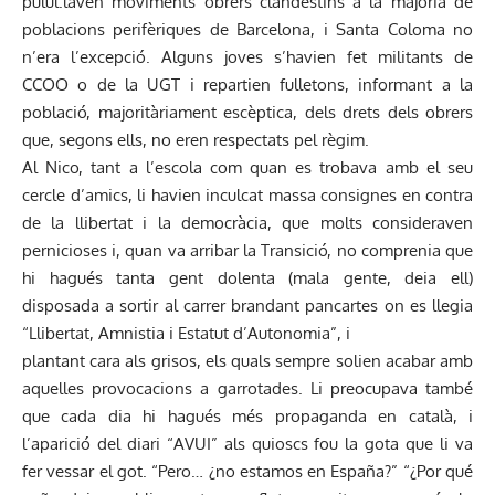
pulul.laven moviments obrers clandestins a la majoria de
poblacions perifèriques de Barcelona, i Santa Coloma no
n’era l’excepció. Alguns joves s’havien fet militants de
CCOO o de la UGT i repartien fulletons, informant a la
població, majoritàriament escèptica, dels drets dels obrers
que, segons ells, no eren respectats pel règim.
Al Nico, tant a l’escola com quan es trobava amb el seu
cercle d’amics, li havien inculcat massa consignes en contra
de la llibertat i la democràcia, que molts consideraven
pernicioses i, quan va arribar la Transició, no comprenia que
hi hagués tanta gent dolenta (mala gente, deia ell)
disposada a sortir al carrer brandant pancartes on es llegia
“Llibertat, Amnistia i Estatut d’Autonomia”, i
plantant cara als grisos, els quals sempre solien acabar amb
aquelles provocacions a garrotades. Li preocupava també
que cada dia hi hagués més propaganda en català, i
l’aparició del diari “AVUI” als quioscs fou la gota que li va
fer vessar el got. “Pero… ¿no estamos en España?” “¿Por qué