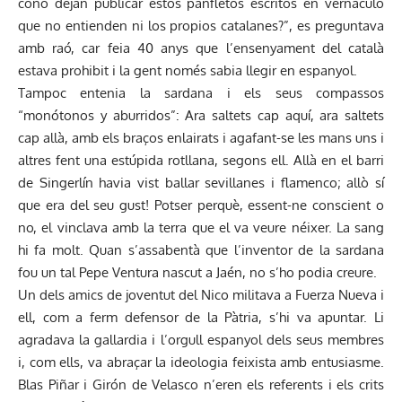
coño dejan publicar estos panfletos escritos en vernáculo
que no entienden ni los propios catalanes?”, es preguntava
amb raó, car feia 40 anys que l’ensenyament del català
estava prohibit i la gent només sabia llegir en espanyol.
Tampoc entenia la sardana i els seus compassos
“monótonos y aburridos”: Ara saltets cap aquí, ara saltets
cap allà, amb els braços enlairats i agafant-se les mans uns i
altres fent una estúpida rotllana, segons ell. Allà en el barri
de Singerlín havia vist ballar sevillanes i flamenco; allò sí
que era del seu gust! Potser perquè, essent-ne conscient o
no, el vinclava amb la terra que el va veure néixer. La sang
hi fa molt. Quan s’assabentà que l’inventor de la sardana
fou un tal Pepe Ventura nascut a Jaén, no s’ho podia creure.
Un dels amics de joventut del Nico militava a Fuerza Nueva i
ell, com a ferm defensor de la Pàtria, s’hi va apuntar. Li
agradava la gallardia i l’orgull espanyol dels seus membres
i, com ells, va abraçar la ideologia feixista amb entusiasme.
Blas Piñar i Girón de Velasco n’eren els referents i els crits