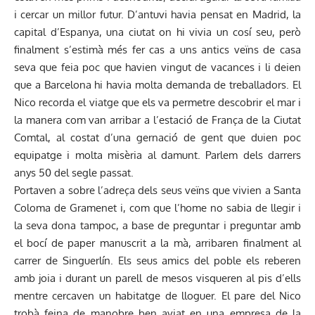
i cercar un millor futur. D’antuvi havia pensat en Madrid, la
capital d’Espanya, una ciutat on hi vivia un cosí seu, però
finalment s’estimà més fer cas a uns antics veïns de casa
seva que feia poc que havien vingut de vacances i li deien
que a Barcelona hi havia molta demanda de treballadors. El
Nico recorda el viatge que els va permetre descobrir el mar i
la manera com van arribar a l’estació de França de la Ciutat
Comtal, al costat d’una gernació de gent que duien poc
equipatge i molta misèria al damunt. Parlem dels darrers
anys 50 del segle passat.
Portaven a sobre l’adreça dels seus veïns que vivien a Santa
Coloma de Gramenet i, com que l’home no sabia de llegir i
la seva dona tampoc, a base de preguntar i preguntar amb
el bocí de paper manuscrit a la mà, arribaren finalment al
carrer de Singuerlín. Els seus amics del poble els reberen
amb joia i durant un parell de mesos visqueren al pis d’ells
mentre cercaven un habitatge de lloguer. El pare del Nico
trobà feina de manobre ben aviat en una empresa de la