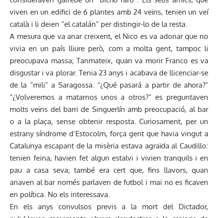
viven en un edifici de 6 plantes amb 24 veïns, tenien un veí
català i li deien “el catalán” per distingir-lo de la resta.
A mesura que va anar creixent, el Nico es va adonar que no
vivia en un país lliure però, com a molta gent, tampoc li
preocupava massa; Tanmateix, quan va morir Franco es va
disgustar i va plorar. Tenia 23 anys i acabava de llicenciar-se
de la “mili” a Saragossa. “¿Qué pasará a partir de ahora?”
“¿Volveremos a matarnos unos a otros?” es preguntaven
molts veïns del barri de Singuerlín amb preocupació, al bar
o a la plaça, sense obtenir resposta. Curiosament, per un
estrany síndrome d’Estocolm, força gent que havia vingut a
Catalunya escapant de la misèria estava agraïda al Caudillo:
tenien feina, havien fet algun estalvi i vivien tranquils i en
pau a casa seva; també era cert que, fins llavors, quan
anaven al bar només parlaven de futbol i mai no es ficaven
en política. No els interessava.
En els anys convulsos previs a la mort del Dictador,