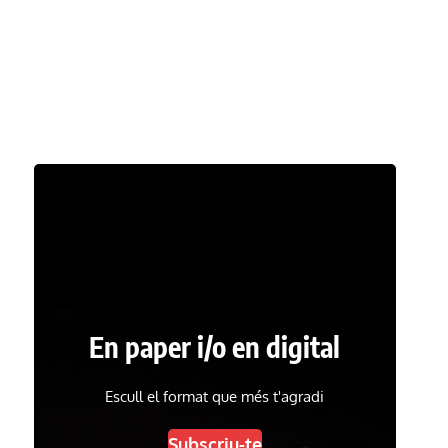
En paper i/o en digital
Escull el format que més t'agradi
Subscriu-te