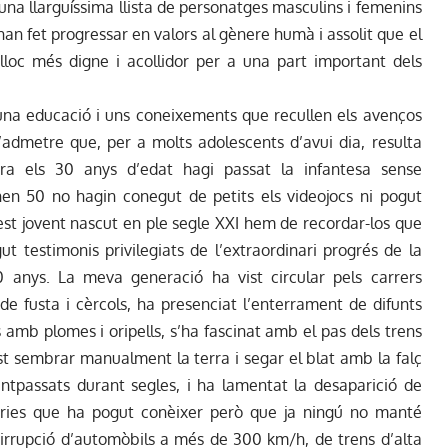
na llarguíssima llista de personatges masculins i femenins
 han fet progressar en valors al gènere humà i assolit que el
loc més digne i acollidor per a una part important dels
 una educació i uns coneixements que recullen els avenços
’admetre que, per a molts adolescents d’avui dia, resulta
ra els 30 anys d’edat hagi passat la infantesa sense
en 50 no hagin conegut de petits els videojocs ni pogut
est jovent nascut en ple segle XXI hem de recordar-los que
t testimonis privilegiats de l’extraordinari progrés de la
0 anys. La meva generació ha vist circular pels carrers
de fusta i cèrcols, ha presenciat l’enterrament de difunts
amb plomes i oripells, s’ha fascinat amb el pas dels trens
st sembrar manualment la terra i segar el blat amb la falç
antpassats durant segles, i ha lamentat la desaparició de
enàries que ha pogut conèixer però que ja ningú no manté
a irrupció d’automòbils a més de 300 km/h, de trens d’alta