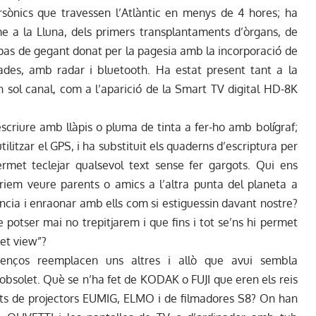
rsònics que travessen l’Atlàntic en menys de 4 hores; ha
me a la Lluna, dels primers transplantaments d’òrgans, de
el pas de gegant donat per la pagesia amb la incorporació de
zades, amb radar i bluetooth. Ha estat present tant a la
 sol canal, com a l’aparició de la Smart TV digital HD-8K
scriure amb llàpis o pluma de tinta a fer-ho amb bolígraf;
ilitzar el GPS, i ha substituit els quaderns d’escriptura per
met teclejar qualsevol text sense fer gargots. Qui ens
iem veure parents o amics a l’altra punta del planeta a
cia i enraonar amb ells com si estiguessin davant nostre?
ue potser mai no trepitjarem i que fins i tot se’ns hi permet
eet view”?
nços reemplacen uns altres i allò que avui sembla
bsolet. Què se n’ha fet de KODAK o FUJI que eren els reis
ants de projectors EUMIG, ELMO i de filmadores S8? On han