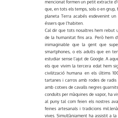
mencionat formen un petit extracte d’u
que, en tots els temps, sols o en grup,
planeta Terra acabés esdevenint un l
éssers que l’habiten.
Cal dir que tots nosaltres hem rebut
de la humanitat fins ara. Però hem d
inimaginable que la gent que supe
smartphones, o els adults que en ten
estudiar sense l’ajut de Google. A aqu
els que vivim la tercera edat hem sigu
civilització humana en els últims 10
tartanes i carros amb rodes de radis 
amb cotxes de cavalls negres guarnits 
conduïts per màquines de vapor, ha vi
al puny tal com feien els nostres av
feines artesanals i tradicions mil.l
vives. Simultàniament ha assistit a l