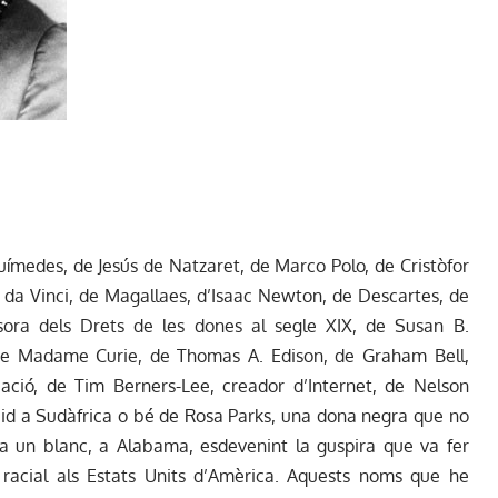
ímedes, de Jesús de Natzaret, de Marco Polo, de Cristòfor
o da Vinci, de Magallaes, d’Isaac Newton, de Descartes, de
sora dels Drets de les dones al segle XIX, de Susan B.
 de Madame Curie, de Thomas A. Edison, de Graham Bell,
ació, de Tim Berners-Lee, creador d’Internet, de Nelson
d a Sudàfrica o bé de Rosa Parks, una dona negra que no
 a un blanc, a Alabama, esdevenint la guspira que va fer
 racial als Estats Units d’Amèrica. Aquests noms que he