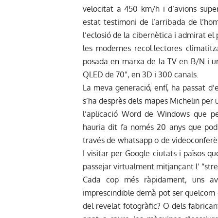
velocitat a 450 km/h i d’avions supe
estat testimoni de l’arribada de l’ho
l’eclosió de la cibernètica i admirat 
les modernes recol.lectores climatit
posada en marxa de la TV en B/N i un
QLED de 70”, en 3D i 300 canals.
La meva generació, enfí, ha passat d’e
s’ha desprès dels mapes Michelin per ut
l’aplicació Word de Windows que per
hauria dit fa només 20 anys que podr
través de whatsapp o de videoconferèn
I visitar per Google ciutats i països q
passejar virtualment mitjançant l’ “str
Cada cop més ràpidament, uns ave
imprescindible demà pot ser quelcom o
del revelat fotogràfic? O dels fabric