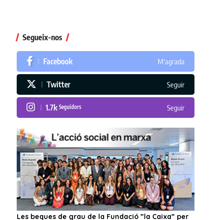
Segueix-nos
Facebook
M'agrada
Twitter
Seguir
1.7k
Seguidors
Seguir