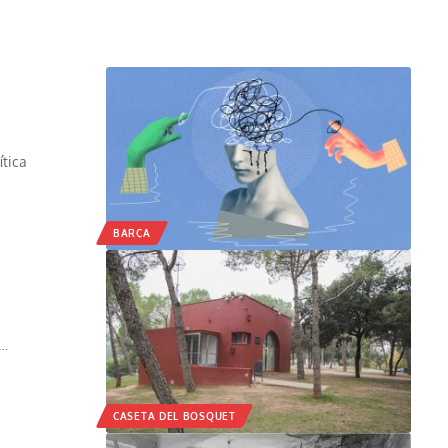
ítica
BARÇA
l…
CASETA DEL BOSQUET