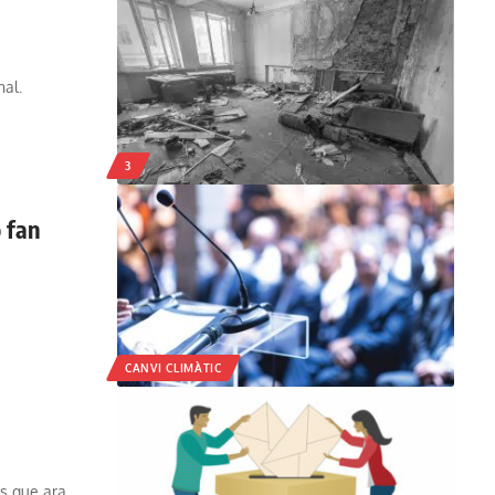
nal.
3
o fan
CANVI CLIMÀTIC
es que ara…