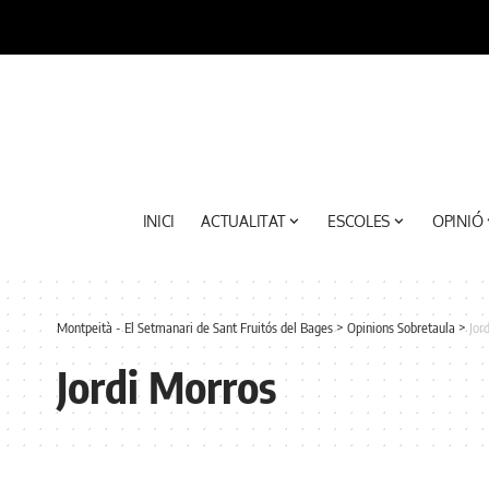
INICI
ACTUALITAT
ESCOLES
OPINIÓ
Montpeità - El Setmanari de Sant Fruitós del Bages
>
Opinions Sobretaula
>
Jor
Jordi Morros