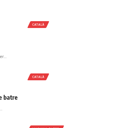
CATALÀ
per…
CATALÀ
e batre
e…