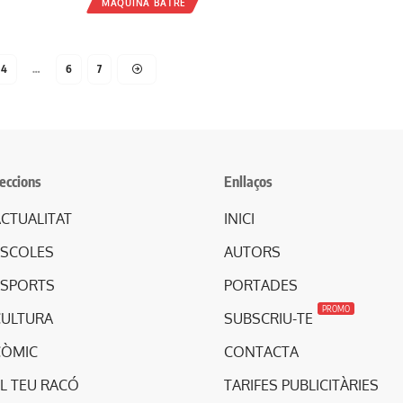
MAQUINA BATRE
4
…
6
7
eccions
Enllaços
CTUALITAT
INICI
ESCOLES
AUTORS
ESPORTS
PORTADES
PROMO
CULTURA
SUBSCRIU-TE
CÒMIC
CONTACTA
L TEU RACÓ
TARIFES PUBLICITÀRIES