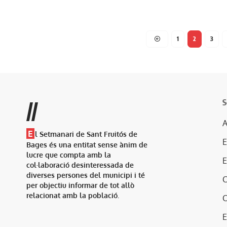
1
2
3
S
//
A
E
l Setmanari de Sant Fruitós de
Bages és una entitat sense ànim de
lucre que compta amb la
col·laboració desinteressada de
diverses persones del municipi i té
per objectiu informar de tot allò
relacionat amb la població.
E