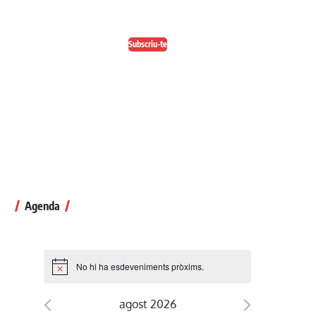
Escull el format que més t'agradi
Subscriu-te
Agenda
No hi ha esdeveniments pròxims.
agost 2026