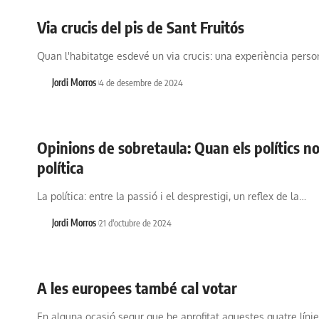
Via crucis del pis de Sant Fruitós
Quan l'habitatge esdevé un via crucis: una experiència perso
Jordi Morros
4 de desembre de 2024
Opinions de sobretaula: Quan els polítics n
política
La política: entre la passió i el desprestigi, un reflex de la…
Jordi Morros
21 d'octubre de 2024
A les europees també cal votar
En alguna ocasió segur que he aprofitat aquestes quatre líni