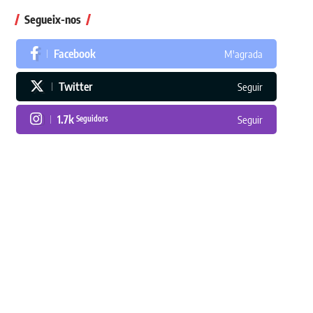
Segueix-nos
Facebook
M'agrada
Twitter
Seguir
1.7k
Seguidors
Seguir
En paper i/o en digital