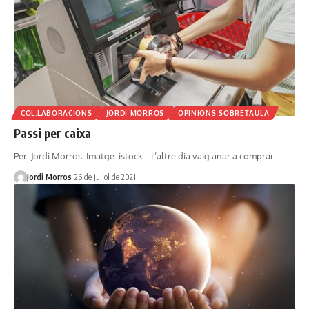
COL.LABORACIONS
JORDI MORROS
OPINIONS SOBRETAULA
Passi per caixa
Per: Jordi Morros Imatge: istock L’altre dia vaig anar a comprar…
Jordi Morros
26 de juliol de 2021