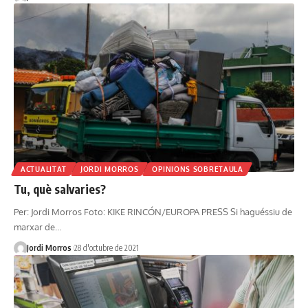
ACTUALITAT
JORDI MORROS
OPINIONS SOBRETAULA
Tu, què salvaries?
Per: Jordi Morros Foto: KIKE RINCÓN/EUROPA PRESS Si haguéssiu de
marxar de…
Jordi Morros
28 d'octubre de 2021