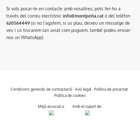
Si vols posar-te en contacte amb nosaltres, pots fer-ho a
través del correu electrònic
info@montpeita.cat
o del telèfon
620564449
(si no l’agafem, si us plau, deixeu un missatge de
veu i us trucarem tan aviat com puguem, també podeu enviar-
nos un WhatsApp).
Condicions generals de contractació
·
Avís legal
·
Política de privacitat
·
Política de cookies
Mitjà associat a:
Amb el suport de: