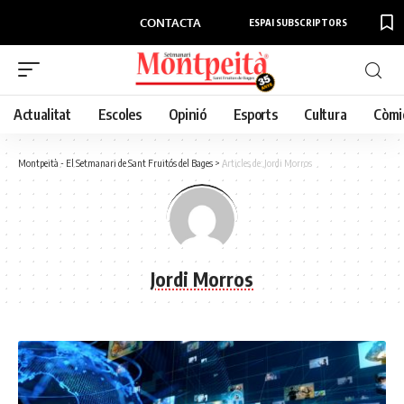
CONTACTA
ESPAI SUBSCRIPTORS
Actualitat
Escoles
Opinió
Esports
Cultura
Còmi
Montpeità - El Setmanari de Sant Fruitós del Bages
>
Articles de: Jordi Morros
Jordi Morros