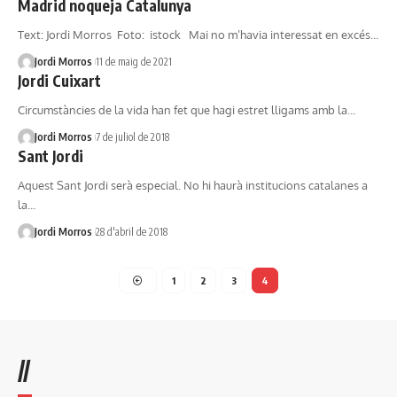
Madrid noqueja Catalunya
Text: Jordi Morros Foto: istock Mai no m’havia interessat en excés…
Jordi Morros
11 de maig de 2021
Jordi Cuixart
Circumstàncies de la vida han fet que hagi estret lligams amb la…
Jordi Morros
7 de juliol de 2018
Sant Jordi
Aquest Sant Jordi serà especial. No hi haurà institucions catalanes a
la…
Jordi Morros
28 d'abril de 2018
1
2
3
4
//