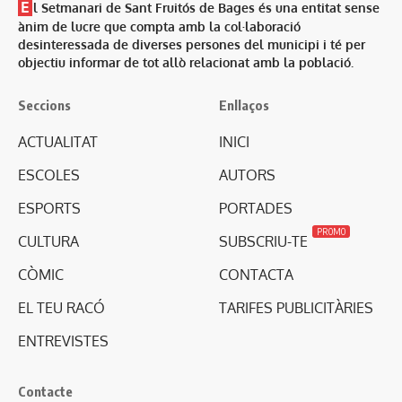
E
l Setmanari de Sant Fruitós de Bages és una entitat sense
ànim de lucre que compta amb la col·laboració
desinteressada de diverses persones del municipi i té per
objectiu informar de tot allò relacionat amb la població.
Seccions
Enllaços
ACTUALITAT
INICI
ESCOLES
AUTORS
ESPORTS
PORTADES
PROMO
CULTURA
SUBSCRIU-TE
CÒMIC
CONTACTA
EL TEU RACÓ
TARIFES PUBLICITÀRIES
ENTREVISTES
Contacte