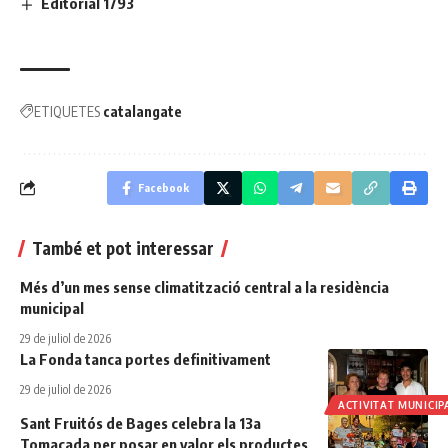
Editorial 1793
ETIQUETES
catalangate
Facebook
També et pot interessar
Més d’un mes sense climatització central a la residència
municipal
29 de juliol de 2026
La Fonda tanca portes definitivament
29 de juliol de 2026
ACTIVITAT MUNICIP
Sant Fruitós de Bages celebra la 13a
Tomacada per posar en valor els productes