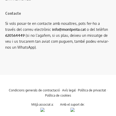
Contacte
Si vols posar-te en contacte amb nosaltres, pots fer-ho a
través del correu electrònic
info@montpeita.cat
o del telèfon
620564449
(si no l’agafem, si us plau, deixeu un missatge de
veu i us trucarem tan aviat com puguem, també podeu enviar-
nos un WhatsApp).
Condicions generals de contractació
·
Avís legal
·
Política de privacitat
·
Política de cookies
Mitjà associat a:
Amb el suport de: