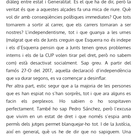
diàleg entre estat i Generalitat. És el que ha de dir, però la
veritat és que a aquestes alçades fa una mica de riure. Què
vol dir amb conseqüències polítiques immediates? Que tots
tornarem a sortir al carrer, que els carrers tornaran a ser
nostres? L’independentisme, tot i que guanya a les urnes
(malgrat que els de Junts creguin que Esquerra no és indepe
i els d’Esquerra pensin que a Junts tenen greus problemes
interns i els de la CUP volen tirar pel dret, però no sabem
com) està desactivat socialment. Sap greu. A partir del
famós 27-O del 2017, aquella declaració d’independència
que va durar segons, es va començar a desinflar.
Per altra part, estic segur que a la majoria de les persones
que es han espiat no s’han sorprès, tot i que ara alguns es
facin els perplexos. Ho sabien o ho sospitaven
perfectament. També ho sap Pedro Sánchez, però l’excusa
que vivim en un estat de dret i que només s’espia amb
permís dels jutges permet blanquejar-ho tot. I de la Justícia,
així en general, què us he de dir que no sapiguem. Una