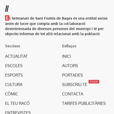
//
E
l Setmanari de Sant Fruitós de Bages és una entitat sense
ànim de lucre que compta amb la col·laboració
desinteressada de diverses persones del municipi i té per
objectiu informar de tot allò relacionat amb la població.
Seccions
Enllaços
ACTUALITAT
INICI
ESCOLES
AUTORS
ESPORTS
PORTADES
PROMO
CULTURA
SUBSCRIU-TE
CÒMIC
CONTACTA
EL TEU RACÓ
TARIFES PUBLICITÀRIES
ENTREVISTES