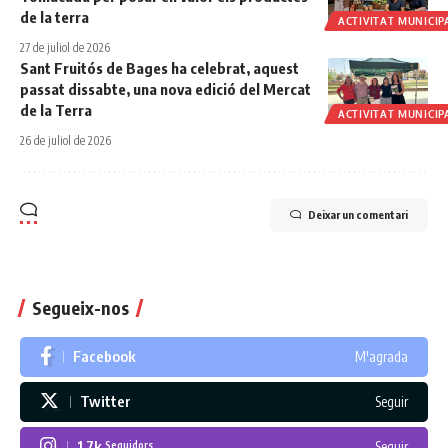
de la terra
ACTIVITAT MUNICIP
27 de juliol de 2026
Sant Fruitós de Bages ha celebrat, aquest
passat dissabte, una nova edició del Mercat
de la Terra
ACTIVITAT MUNICIP
26 de juliol de 2026
Deixar un comentari
Segueix-nos
Facebook
M'agrada
Twitter
Seguir
1.7k
Seguir
Seguidors