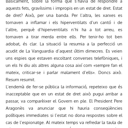
Bàsicament, sobre la forma que s’havia de respondre a
aquests fets, gravíssims i impropis en un estat de dret. Estat
de dret? Això, per una banda. Per l’altra, les xarxes es
tornaven a inflamar i els hiperventilats d’un cantó i de
l’altre, perquè d’hiperventilats n’hi ha a tot arreu, es
tornaven a tirar merda entre ells. Per tenir-ho tot ben
adobat, és clar. La situació la resumia a la perfecció un
acudit de La Vanguardia d’aquest últim dimecres. Es veien
uns espies que estaven escoltant converses telefòniques, i
un els hi diu als altres alguna cosa així com «sempre fan el
mateix, criticar-se i parlar malament d’ells». Doncs això.
Resum resumit.
L’endemà de fer-se pública la informació, repeteixo que és
inacceptable que en un estat de dret això pugui arribar a
passar, va comparèixer el Govern en ple. El President Pere
Aragonès va anunciar que hi hauria conseqüències
polítiques immediates si l’estat no dona respostes sobre el
cas de l’espionatge. Al mateix temps va refredar la taula de