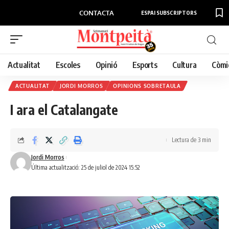
CONTACTA
ESPAI SUBSCRIPTORS
Actualitat
Escoles
Opinió
Esports
Cultura
Còmi
ACTUALITAT
JORDI MORROS
OPINIONS SOBRETAULA
I ara el Catalangate
Lectura de 3 min
Jordi Morros
Última actualització: 25 de juliol de 2024 15:52