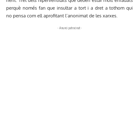
rient. Tret dels hiperventilats que deuen estar molt enfadats
perquè només fan que insultar a tort i a dret a tothom qui
no pensa com ell aprofitant l’anonimat de les xarxes.
- Anunci patrocinat -