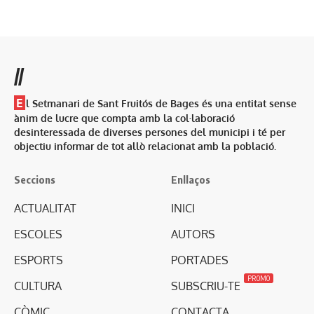
//
E
l Setmanari de Sant Fruitós de Bages és una entitat sense
ànim de lucre que compta amb la col·laboració
desinteressada de diverses persones del municipi i té per
objectiu informar de tot allò relacionat amb la població.
Seccions
Enllaços
ACTUALITAT
INICI
ESCOLES
AUTORS
ESPORTS
PORTADES
PROMO
CULTURA
SUBSCRIU-TE
CÒMIC
CONTACTA