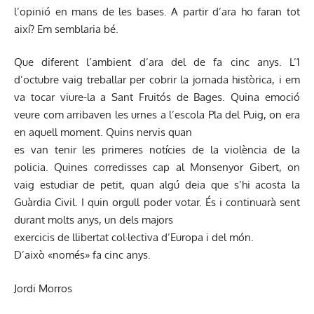
l’opinió en mans de les bases. A partir d’ara ho faran tot
així? Em semblaria bé.
Que diferent l’ambient d’ara del de fa cinc anys. L’1
d’octubre vaig treballar per cobrir la jornada històrica, i em
va tocar viure-la a Sant Fruitós de Bages. Quina emoció
veure com arribaven les urnes a l’escola Pla del Puig, on era
en aquell moment. Quins nervis quan
es van tenir les primeres notícies de la violència de la
policia. Quines corredisses cap al Monsenyor Gibert, on
vaig estudiar de petit, quan algú deia que s’hi acosta la
Guàrdia Civil. I quin orgull poder votar. És i continuarà sent
durant molts anys, un dels majors
exercicis de llibertat col·lectiva d’Europa i del món.
D’això «només» fa cinc anys.
Jordi Morros