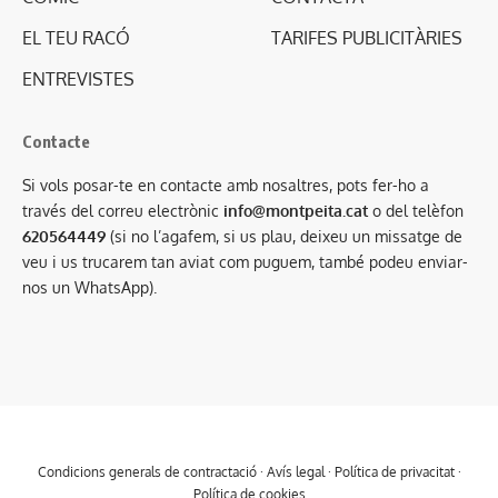
EL TEU RACÓ
TARIFES PUBLICITÀRIES
ENTREVISTES
Contacte
Si vols posar-te en contacte amb nosaltres, pots fer-ho a
través del correu electrònic
info@montpeita.cat
o del telèfon
620564449
(si no l’agafem, si us plau, deixeu un missatge de
veu i us trucarem tan aviat com puguem, també podeu enviar-
nos un WhatsApp).
Condicions generals de contractació
·
Avís legal
·
Política de privacitat
·
Política de cookies