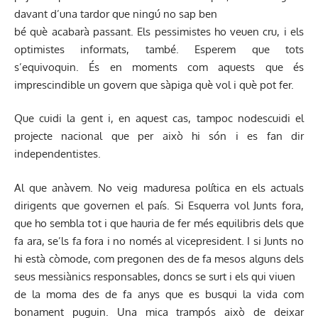
davant d’una tardor que ningú no sap ben
bé què acabarà passant. Els pessimistes ho veuen cru, i els
optimistes informats, també. Esperem que tots
s’equivoquin. És en moments com aquests que és
imprescindible un govern que sàpiga què vol i què pot fer.
Que cuidi la gent i, en aquest cas, tampoc nodescuidi el
projecte nacional que per això hi són i es fan dir
independentistes.
Al que anàvem. No veig maduresa política en els actuals
dirigents que governen el país. Si Esquerra vol Junts fora,
que ho sembla tot i que hauria de fer més equilibris dels que
fa ara, se’ls fa fora i no només al vicepresident. I si Junts no
hi està còmode, com pregonen des de fa mesos alguns dels
seus messiànics responsables, doncs se surt i els qui viuen
de la moma des de fa anys que es busqui la vida com
bonament puguin. Una mica trampós això de deixar