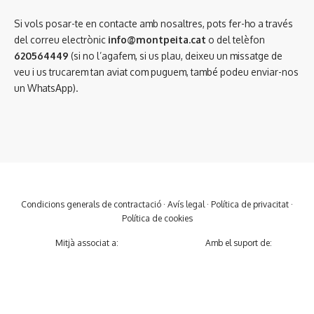
Si vols posar-te en contacte amb nosaltres, pots fer-ho a través
del correu electrònic
info@montpeita.cat
o del telèfon
620564449
(si no l’agafem, si us plau, deixeu un missatge de
veu i us trucarem tan aviat com puguem, també podeu enviar-nos
un WhatsApp).
Condicions generals de contractació
·
Avís legal
·
Política de privacitat
·
Política de cookies
Mitjà associat a:
Amb el suport de: