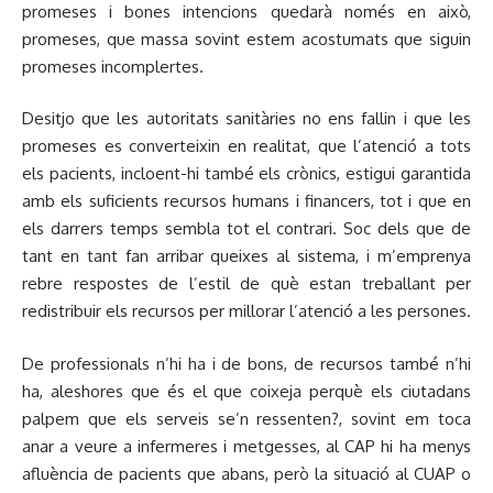
promeses i bones intencions quedarà només en això,
promeses, que massa sovint estem acostumats que siguin
promeses incomplertes.
Desitjo que les autoritats sanitàries no ens fallin i que les
promeses es converteixin en realitat, que l’atenció a tots
els pacients, incloent-hi també els crònics, estigui garantida
amb els suficients recursos humans i financers, tot i que en
els darrers temps sembla tot el contrari. Soc dels que de
tant en tant fan arribar queixes al sistema, i m’emprenya
rebre respostes de l’estil de què estan treballant per
redistribuir els recursos per millorar l’atenció a les persones.
De professionals n’hi ha i de bons, de recursos també n’hi
ha, aleshores que és el que coixeja perquè els ciutadans
palpem que els serveis se’n ressenten?, sovint em toca
anar a veure a infermeres i metgesses, al CAP hi ha menys
afluència de pacients que abans, però la situació al CUAP o