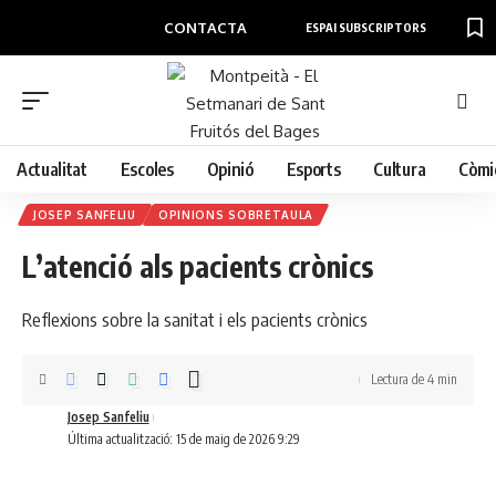
CONTACTA
ESPAI SUBSCRIPTORS
Actualitat
Escoles
Opinió
Esports
Cultura
Còmi
JOSEP SANFELIU
OPINIONS SOBRETAULA
L’atenció als pacients crònics
Reflexions sobre la sanitat i els pacients crònics
Lectura de 4 min
Josep Sanfeliu
Última actualització: 15 de maig de 2026 9:29