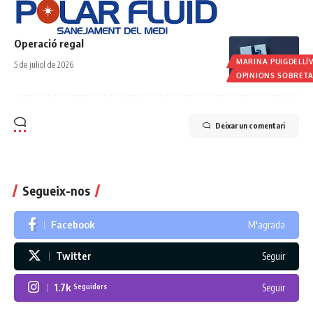
Operació regal
MARINA PUIGDELLÍ
5 de juliol de 2026
OPINIONS SOBRET
Deixar un comentari
Segueix-nos
Facebook
M'agrada
Twitter
Seguir
1.7k
Seguir
Seguidors