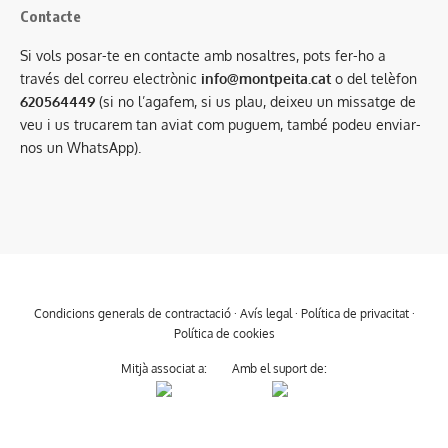
Contacte
Si vols posar-te en contacte amb nosaltres, pots fer-ho a
través del correu electrònic
info@montpeita.cat
o del telèfon
620564449
(si no l’agafem, si us plau, deixeu un missatge de
veu i us trucarem tan aviat com puguem, també podeu enviar-
nos un WhatsApp).
Condicions generals de contractació
·
Avís legal
·
Política de privacitat
·
Política de cookies
Mitjà associat a:
Amb el suport de: