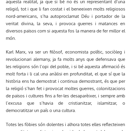
aquesta realitat, ja que si bé no és un representant d’una
religió, tot i que li fan costat i el beneeixen molts religiosos
nord-americans, s’ha autoproclamat Déu i portador de la
veritat divina, la seva, i provoca guerres i matances en
diversos països com si aquesta fos la manera de fer millor el
món.
Karl Marx, va ser un filòsof, economista polític, sociòleg i
revolucionari alemany, ja fa molts anys que defensava que
les religions són l’opi del poble, i si bé aquesta afirmació és
molt forta i li cal una anàlisi en profunditat, el que sí que la
història ens ha demostrat i continua demostrant, és que per
la religió s’han fet i provocat moltes guerres, colonitzacions
de països i cultures fins a fer-les desaparèixer, i sempre amb
l’excusa que s’havia de cristianitzar, islamitzar, o
democratitzar un país o una cultura.
Totes les fòbies són dolentes i alhora totes elles reflecteixen