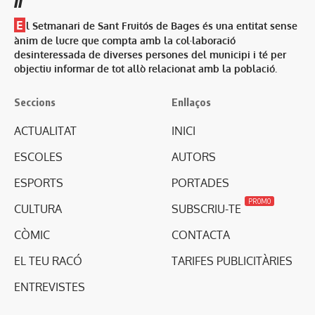
E
l Setmanari de Sant Fruitós de Bages és una entitat sense
ànim de lucre que compta amb la col·laboració
desinteressada de diverses persones del municipi i té per
objectiu informar de tot allò relacionat amb la població.
Seccions
Enllaços
ACTUALITAT
INICI
ESCOLES
AUTORS
ESPORTS
PORTADES
PROMO
CULTURA
SUBSCRIU-TE
CÒMIC
CONTACTA
EL TEU RACÓ
TARIFES PUBLICITÀRIES
ENTREVISTES