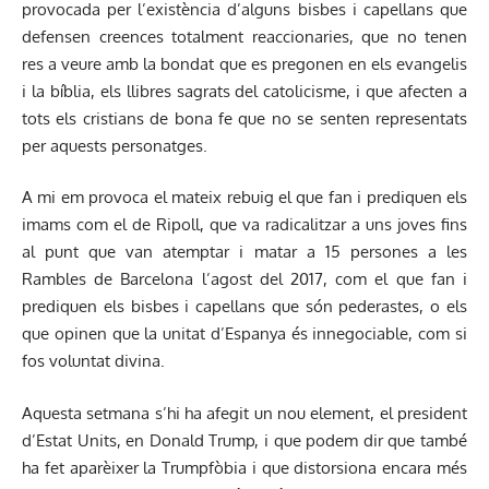
provocada per l’existència d’alguns bisbes i capellans que
defensen creences totalment reaccionaries, que no tenen
res a veure amb la bondat que es pregonen en els evangelis
i la bíblia, els llibres sagrats del catolicisme, i que afecten a
tots els cristians de bona fe que no se senten representats
per aquests personatges.
A mi em provoca el mateix rebuig el que fan i prediquen els
imams com el de Ripoll, que va radicalitzar a uns joves fins
al punt que van atemptar i matar a 15 persones a les
Rambles de Barcelona l’agost del 2017, com el que fan i
prediquen els bisbes i capellans que són pederastes, o els
que opinen que la unitat d’Espanya és innegociable, com si
fos voluntat divina.
Aquesta setmana s’hi ha afegit un nou element, el president
d’Estat Units, en Donald Trump, i que podem dir que també
ha fet aparèixer la Trumpfòbia i que distorsiona encara més