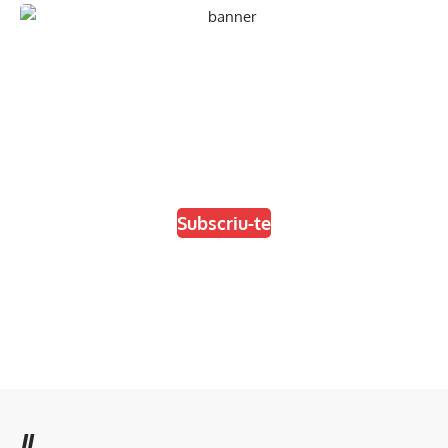
En paper i/o en digital
Escull el format que més t'agradi
Subscriu-te
//