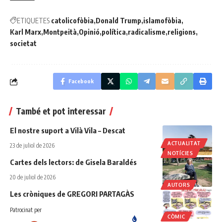
ETIQUETES
catolicofòbia
Donald Trump
islamofòbia
Karl Marx
Montpeità
Opinió
política
radicalisme
religions
societat
Facebook
També et pot interessar
El nostre suport a Vilà Vila – Descat
ACTUALITAT
23 de juliol de 2026
NOTÍCIES
Cartes dels lectors: de Gisela Baraldés
20 de juliol de 2026
AUTORS
Les cròniques de GREGORI PARTAGÀS
Patrocinat per
CÒMIC