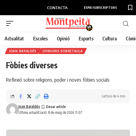
CONTACTA
ESPAI SUBSCRIPTORS
Actualitat
Escoles
Opinió
Esports
Cultura
Còmi
JOAN BARALDÉS
OPINIONS SOBRETAULA
Fòbies diverses
Reflexió sobre religions, poder i noves fòbies socials
Lectura de 4 min
Joan Baraldés
Última actualització: 8 de maig de 2026 11:07