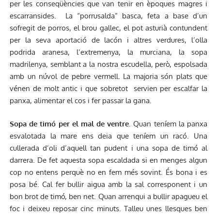
per les conseqüències que van tenir en èpoques magres i
escarransides. La “porrusalda” basca, feta a base d’un
sofregit de porros, el brou gallec, el pot asturià contundent
per la seva aportació de lacón i altres verdures, l’olla
podrida aranesa, l’extremenya, la murciana, la sopa
madrilenya, semblant a la nostra escudella, però, espolsada
amb un núvol de pebre vermell. La majoria són plats que
vénen de molt antic i que sobretot servien per escalfar la
panxa, alimentar el cos i fer passar la gana.
Sopa de timó per el mal de ventre
. Quan teníem la panxa
esvalotada la mare ens deia que teníem un racó. Una
cullerada d’oli d’aquell tan pudent i una sopa de timó al
darrera. De fet aquesta sopa escaldada si en menges algun
cop no entens perquè no en fem més sovint. És bona i es
posa bé. Cal fer bullir aigua amb la sal corresponent i un
bon brot de timó, ben net. Quan arrenqui a bullir apagueu el
foc i deixeu reposar cinc minuts. Talleu unes llesques ben