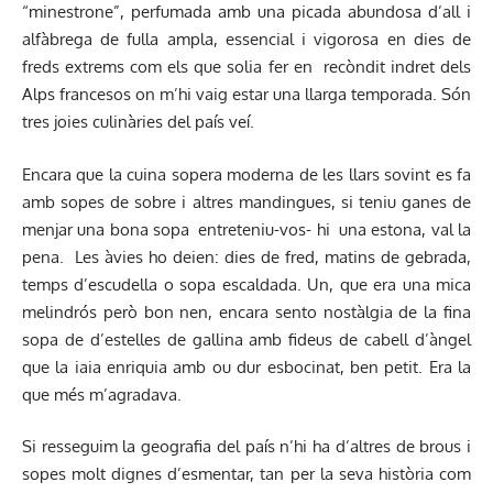
“minestrone”, perfumada amb una picada abundosa d’all i
alfàbrega de fulla ampla, essencial i vigorosa en dies de
freds extrems com els que solia fer en recòndit indret dels
Alps francesos on m’hi vaig estar una llarga temporada. Són
tres joies culinàries del país veí.
Encara que la cuina sopera moderna de les llars sovint es fa
amb sopes de sobre i altres mandingues, si teniu ganes de
menjar una bona sopa entreteniu-vos- hi una estona, val la
pena. Les àvies ho deien: dies de fred, matins de gebrada,
temps d’escudella o sopa escaldada. Un, que era una mica
melindrós però bon nen, encara sento nostàlgia de la fina
sopa de d’estelles de gallina amb fideus de cabell d’àngel
que la iaia enriquia amb ou dur esbocinat, ben petit. Era la
que més m’agradava.
Si resseguim la geografia del país n’hi ha d’altres de brous i
sopes molt dignes d’esmentar, tan per la seva història com