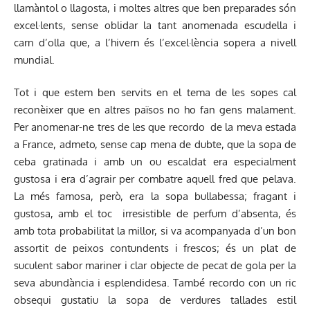
llamàntol o llagosta, i moltes altres que ben preparades són
excel·lents, sense oblidar la tant anomenada escudella i
carn d’olla que, a l’hivern és l’excel·lència sopera a nivell
mundial.
Tot i que estem ben servits en el tema de les sopes cal
reconèixer que en altres països no ho fan gens malament.
Per anomenar-ne tres de les que recordo de la meva estada
a France, admeto, sense cap mena de dubte, que la sopa de
ceba gratinada i amb un ou escaldat era especialment
gustosa i era d’agrair per combatre aquell fred que pelava.
La més famosa, però, era la sopa bullabessa; fragant i
gustosa, amb el toc irresistible de perfum d’absenta, és
amb tota probabilitat la millor, si va acompanyada d’un bon
assortit de peixos contundents i frescos; és un plat de
suculent sabor mariner i clar objecte de pecat de gola per la
seva abundància i esplendidesa. També recordo con un ric
obsequi gustatiu la sopa de verdures tallades estil