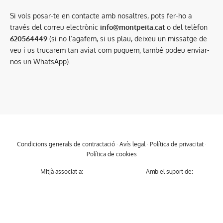
Si vols posar-te en contacte amb nosaltres, pots fer-ho a
través del correu electrònic
info@montpeita.cat
o del telèfon
620564449
(si no l’agafem, si us plau, deixeu un missatge de
veu i us trucarem tan aviat com puguem, també podeu enviar-
nos un WhatsApp).
Condicions generals de contractació
·
Avís legal
·
Política de privacitat
·
Política de cookies
Mitjà associat a:
Amb el suport de: