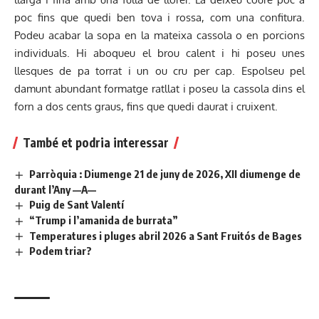
poc fins que quedi ben tova i rossa, com una confitura.
Podeu acabar la sopa en la mateixa cassola o en porcions
individuals. Hi aboqueu el brou calent i hi poseu unes
llesques de pa torrat i un ou cru per cap. Espolseu pel
damunt abundant formatge ratllat i poseu la cassola dins el
forn a dos cents graus, fins que quedi daurat i cruixent.
També et podria interessar
Parròquia : Diumenge 21 de juny de 2026, XII diumenge de
durant l’Any —A—
Puig de Sant Valentí
“Trump i l’amanida de burrata”
Temperatures i pluges abril 2026 a Sant Fruitós de Bages
Podem triar?