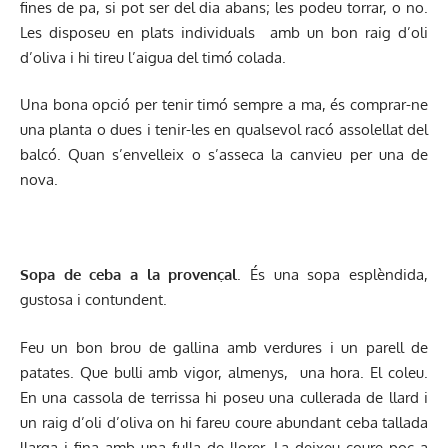
fines de pa, si pot ser del dia abans; les podeu torrar, o no.
Les disposeu en plats individuals amb un bon raig d’oli
d’oliva i hi tireu l’aigua del timó colada.
Una bona opció per tenir timó sempre a ma, és comprar-ne
una planta o dues i tenir-les en qualsevol racó assolellat del
balcó. Quan s’envelleix o s’asseca la canvieu per una de
nova.
Sopa de ceba a la provençal
. És una sopa esplèndida,
gustosa i contundent.
Feu un bon brou de gallina amb verdures i un parell de
patates. Que bulli amb vigor, almenys, una hora. El coleu.
En una cassola de terrissa hi poseu una cullerada de llard i
un raig d’oli d’oliva on hi fareu coure abundant ceba tallada
llarga i fina amb una fulla de llorer. La deixeu coure poc a