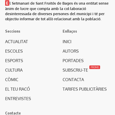
E
l Setmanari de Sant Fruitós de Bages és una entitat sense
ànim de lucre que compta amb la col·laboració
desinteressada de diverses persones del municipi i té per
objectiu informar de tot allò relacionat amb la població.
Seccions
Enllaços
ACTUALITAT
INICI
ESCOLES
AUTORS
ESPORTS
PORTADES
PROMO
CULTURA
SUBSCRIU-TE
CÒMIC
CONTACTA
EL TEU RACÓ
TARIFES PUBLICITÀRIES
ENTREVISTES
Contacte