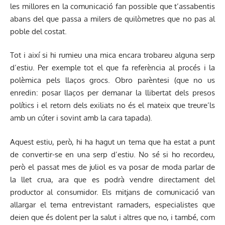
les millores en la comunicació fan possible que t’assabentis
abans del que passa a milers de quilòmetres que no pas al
poble del costat.
Tot i així si hi rumieu una mica encara trobareu alguna serp
d’estiu. Per exemple tot el que fa referència al procés i la
polèmica pels llaços grocs. Obro parèntesi (que no us
enredin: posar llaços per demanar la llibertat dels presos
polítics i el retorn dels exiliats no és el mateix que treure’ls
amb un cúter i sovint amb la cara tapada).
Aquest estiu, però, hi ha hagut un tema que ha estat a punt
de convertir-se en una serp d’estiu. No sé si ho recordeu,
però el passat mes de juliol es va posar de moda parlar de
la llet crua, ara que es podrà vendre directament del
productor al consumidor. Els mitjans de comunicació van
allargar el tema entrevistant ramaders, especialistes que
deien que és dolent per la salut i altres que no, i també, com