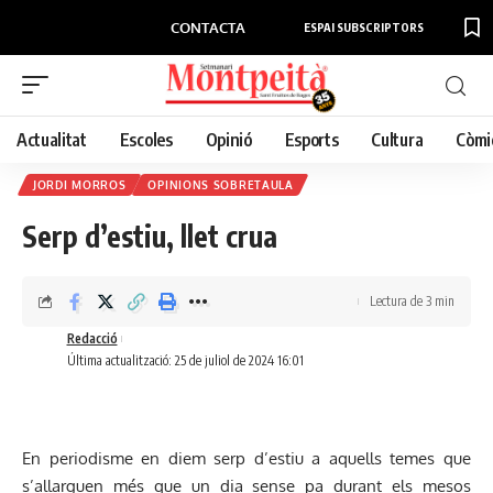
CONTACTA
ESPAI SUBSCRIPTORS
Actualitat
Escoles
Opinió
Esports
Cultura
Còmi
JORDI MORROS
OPINIONS SOBRETAULA
Serp d’estiu, llet crua
Lectura de 3 min
Redacció
Última actualització: 25 de juliol de 2024 16:01
En periodisme en diem serp d’estiu a aquells temes que
s’allarguen més que un dia sense pa durant els mesos