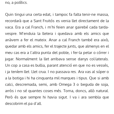
no, a polítics.
Quin tingui una certa edat, i tampoc fa falta tenir-ne massa,
recordarà que a Sant Fruitós es venia llet directament de la
vaca. Era a cal Franch, i m’hi feien anar gairebé cada tarda-
vespre. M’enduia la lletera i quedava amb els amics que
anàvem a fer el mateix. Anar a cal Franch també era això,
quedar amb els amics, fer el trajecte junts, que almenys en el
meu cas era a l’altra punta del poble, i fer-la petar o córrer i
jugar. Normalment la llet arribava sense danys col·laterals.
Un cop a casa es bullia, parant atenció en que no es vessés,
i ja teníem llet. Llet crua. I no passava res. Ara vas al súper o
a la botiga i hi ha cinquanta mil marques i tipus. Que si amb
calci, descremada, semi, amb Omega 3 o beguda de soja,
arròs i no sé quantes coses més. Torna, doncs, allò natural.
Però és que sempre hi havia sigut. I va i ara sembla que
descobrim el pa d’all.