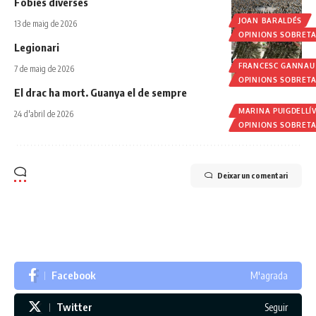
Fòbies diverses
JOAN BARALDÉS
13 de maig de 2026
OPINIONS SOBRET
Legionari
FRANCESC GANNAU
7 de maig de 2026
OPINIONS SOBRET
El drac ha mort. Guanya el de sempre
MARINA PUIGDELLÍ
24 d'abril de 2026
OPINIONS SOBRET
Deixar un comentari
Facebook
M'agrada
Twitter
Seguir