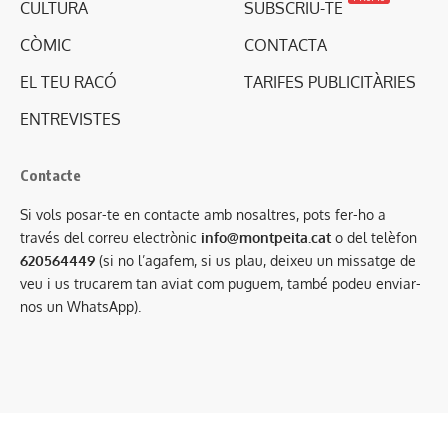
CULTURA
SUBSCRIU-TE
CÒMIC
CONTACTA
EL TEU RACÓ
TARIFES PUBLICITÀRIES
ENTREVISTES
Contacte
Si vols posar-te en contacte amb nosaltres, pots fer-ho a
través del correu electrònic
info@montpeita.cat
o del telèfon
620564449
(si no l’agafem, si us plau, deixeu un missatge de
veu i us trucarem tan aviat com puguem, també podeu enviar-
nos un WhatsApp).