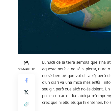
El nucli de la terra sembla que s’ha a
aquesta notícia no sé si plorar, riur
COMPARTEIX
no sé ben bé què vol dir això, però d
d’un diari va una mica més enllà i infor
seu gir, però que això no és dolent. Un 
pot escurçar el dia -això ja m’empreny
crec que ni ells, els qui hi entenen, ho 