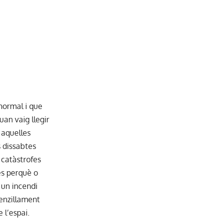
normal i que
uan vaig llegir
p aquelles
 dissabtes
 catàstrofes
s perquè o
 un incendi
enzillament
l’espai.