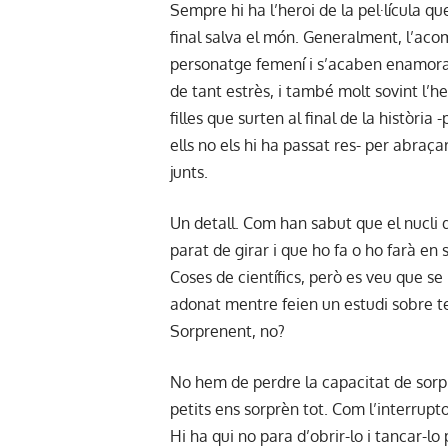
Sempre hi ha l’heroi de la pel·lícula que
final salva el món. Generalment, l’ac
personatge femení i s’acaben enamor
de tant estrès, i també molt sovint l’hero
filles que surten al final de la històri
ells no els hi ha passat res- per abraça
junts.
Un detall. Com han sabut que el nucli d
parat de girar i que ho fa o ho farà en 
Coses de científics, però es veu que se
adonat mentre feien un estudi sobre t
Sorprenent, no?
No hem de perdre la capacitat de sorp
petits ens sorprèn tot. Com l’interrupto
Hi ha qui no para d’obrir-lo i tancar-lo