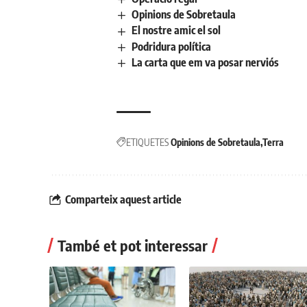
Opinions de Sobretaula
El nostre amic el sol
Podridura política
La carta que em va posar nerviós
ETIQUETES
Opinions de Sobretaula
Terra
Comparteix aquest article
També et pot interessar