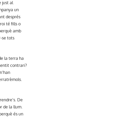
 just al
ompanya un
ant després
i té fills o
a -perquè amb
r-se tots
e la terra ha
sentit contrari?
 n’han
erratrèmols.
rendre’s. De
r de la llum.
 perquè és un