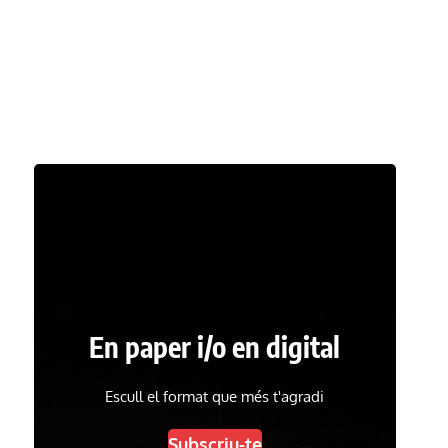
En paper i/o en digital
Escull el format que més t'agradi
Subscriu-te