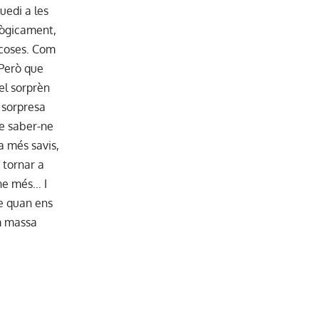
quedi a les
lògicament,
 coses. Com
 Però que
 el sorprèn
 sorpresa
de saber-ne
a més savis,
I tornar a
-ne més… I
e quan ens
m massa