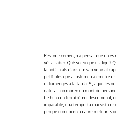
Res, que començo a pensar que no és 
vés a saber. Què voleu que us digui? Q
la notícia als diaris em van venir al ca
pel·lícules que acostumen a emetre els
o diumenges a la tarda. Sí, aquelles de
naturals on moren un munt de persone
bé hi ha un terratrèmol descomunal, o
imparable, una tempesta mai vista o s
perquè comencen a caure meteorits de 