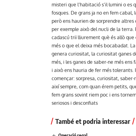
misteri que l’habitació s’il·lumini o es 
fosques. De grans ja no en fem cabal, 
però ens haurien de sorprendre altres
per exemple això del nucli de la terra.
cadascú triï lliurement què és allò que
més o que el deixa més bocabadat. La
genera curiositat, la curiositat ganes 
més, i les ganes de saber-ne més ens f
i això ens hauria de fer més tolerants. 
començar: sorpresa, curiositat, saber
així sempre, com quan érem petits, qu
fem grans sovint riem poc i ens torne
seriosos i desconfiats
També et podria interessar
Operació regal