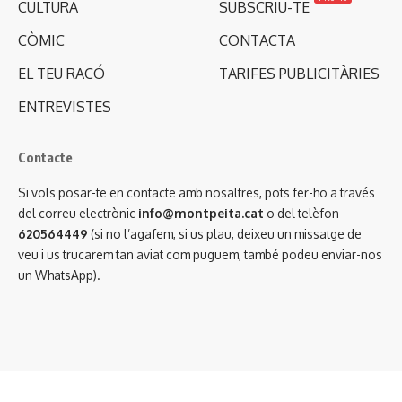
CULTURA
SUBSCRIU-TE
CÒMIC
CONTACTA
EL TEU RACÓ
TARIFES PUBLICITÀRIES
ENTREVISTES
Contacte
Si vols posar-te en contacte amb nosaltres, pots fer-ho a través
del correu electrònic
info@montpeita.cat
o del telèfon
620564449
(si no l’agafem, si us plau, deixeu un missatge de
veu i us trucarem tan aviat com puguem, també podeu enviar-nos
un WhatsApp).