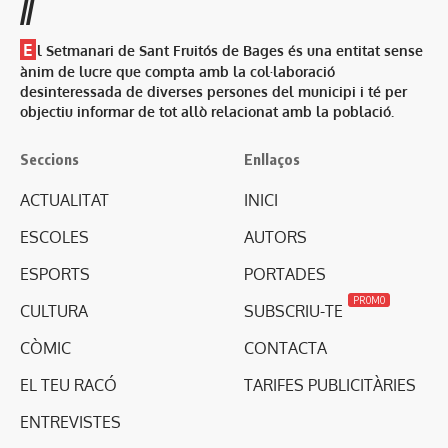
//
E
l Setmanari de Sant Fruitós de Bages és una entitat sense
ànim de lucre que compta amb la col·laboració
desinteressada de diverses persones del municipi i té per
objectiu informar de tot allò relacionat amb la població.
Seccions
Enllaços
ACTUALITAT
INICI
ESCOLES
AUTORS
ESPORTS
PORTADES
PROMO
CULTURA
SUBSCRIU-TE
CÒMIC
CONTACTA
EL TEU RACÓ
TARIFES PUBLICITÀRIES
ENTREVISTES