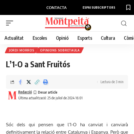
CONTACTA
ESPAI SUBSCRIPTORS
Actualitat
Escoles
Opinió
Esports
Cultura
Còmi
JORDI MORROS
OPINIONS SOBRETAULA
L’1-O a Sant Fruitós
Lectura de 3 min
Redacció
Última actualització: 25 de juliol de 2024 16:01
Sóc dels qui pensen que l’1-O ha canviat i canviarà
definitivament la relació entre Catalunya i Espanya. Però que