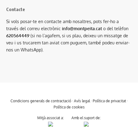
Contacte
Si vols posar-te en contacte amb nosaltres, pots fer-ho a
través del correu electrònic
info@montpeita.cat
o del telèfon
620564449
(si no l’agafem, si us plau, deixeu un missatge de
veu i us trucarem tan aviat com puguem, també podeu enviar-
nos un WhatsApp).
Condicions generals de contractació
·
Avís legal
·
Política de privacitat
·
Política de cookies
Mitjà associat a:
Amb el suport de: