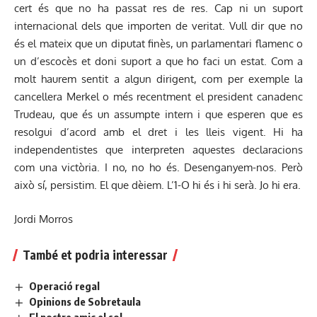
cert és que no ha passat res de res. Cap ni un suport
internacional dels que importen de veritat. Vull dir que no
és el mateix que un diputat finès, un parlamentari flamenc o
un d’escocès et doni suport a que ho faci un estat. Com a
molt haurem sentit a algun dirigent, com per exemple la
cancellera Merkel o més recentment el president canadenc
Trudeau, que és un assumpte intern i que esperen que es
resolgui d’acord amb el dret i les lleis vigent. Hi ha
independentistes que interpreten aquestes declaracions
com una victòria. I no, no ho és. Desenganyem-nos. Però
això sí, persistim. El que dèiem. L’1-O hi és i hi serà. Jo hi era.
Jordi Morros
També et podria interessar
Operació regal
Opinions de Sobretaula
El nostre amic el sol