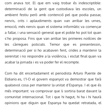
com anava tot. El que em vaig trobar és indescriptible:
determinació de la gent que custodiava les escoles, un
ambient festiu però amb contenció pel que podia passar,
nervis, crits i aplaudiments quan van arribar les urnes,
emoció, més nervis quan el sistema informàtic va començar
a fallar, i una sensació general que el poble ho pot tot quan
s’ho proposa. Fins que van arribar les primeres notícies de
les càrregues policials. Temor que es presentessin,
determinació per si ho acabaven fent, crides a mantenir la
serenitat i no respondre a la violència, i esclat final quan va
acabar la jornada i es va poder fer el recompte.
Com ha dit encertadament el periodista Arturo Puente de
Eldiario.es, l’1-O el govern espanyol va demostrar que farà
qualsevol cosa per mantenir la unitat d’Espanya. I el que és
més important: va comprovar que li sortiria barat davant la
comunitat internacional. Tot i que hi hagut, hi ha i hi haurà
opinions que diguin que Espanya ha quedat retratada, el