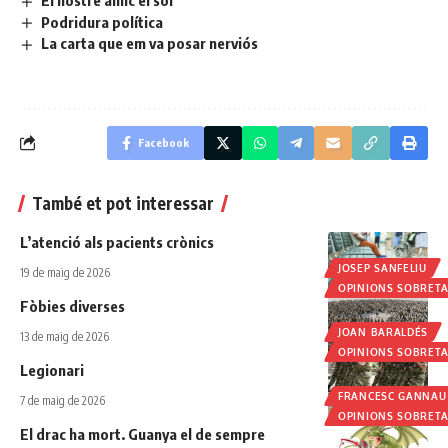
Podridura política
La carta que em va posar nerviós
Facebook
També et pot interessar
L’atenció als pacients crònics
JOSEP SANFELIU
19 de maig de 2026
OPINIONS SOBRET
Fòbies diverses
JOAN BARALDÉS
13 de maig de 2026
OPINIONS SOBRET
Legionari
FRANCESC GANNAU
7 de maig de 2026
OPINIONS SOBRET
El drac ha mort. Guanya el de sempre