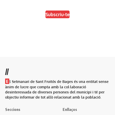
Escull el format que més t'agradi
Subscriu-te
//
E
l Setmanari de Sant Fruitós de Bages és una entitat sense
ànim de lucre que compta amb la col·laboració
desinteressada de diverses persones del municipi i té per
objectiu informar de tot allò relacionat amb la població.
Seccions
Enllaços