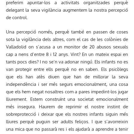
preferim apuntar-los a activitats organitzades perquè
delegant la seva vigilància augmentem la nostra percepció
de control.
Una percepció només, perquè també en passen de coses
sota la vigilància dels altres, com el cas de les colònies de
Valladolid on s’acusa a un monitor de 20 abusos sexuals
cap a nens d’entre 8 i 12 anys. Vint? En un mateix espai en
tants pocs dies? I no se’n va adonar ningú. Els infants no es
van protegir entre ells perquè no en saben. Els psicòlegs
que els han atès diuen que han de millorar la seva
independència i ser més segurs emocionalment, una cosa
que els hem negat nosaltres com a pares impedint-los jugar
lliurement. Estem construïnt una societat emocionalment
més insegura. Haurem de reprimir el nostre instint de
sobreprotecció i deixar que els nostres infants siguin més
lliures perquè puguin ser adults feliços. I que s’avorreixin
una mica que no passarà res i els ajudarà a aprendre a tenir