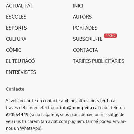
ACTUALITAT
INICI
ESCOLES
AUTORS
ESPORTS
PORTADES
PROMO
CULTURA
SUBSCRIU-TE
CÒMIC
CONTACTA
EL TEU RACÓ
TARIFES PUBLICITÀRIES
ENTREVISTES
Contacte
Si vols posar-te en contacte amb nosaltres, pots fer-ho a
través del correu electrònic
info@montpeita.cat
o del telèfon
620564449
(si no l’agafem, si us plau, deixeu un missatge de
veu i us trucarem tan aviat com puguem, també podeu enviar-
nos un WhatsApp).