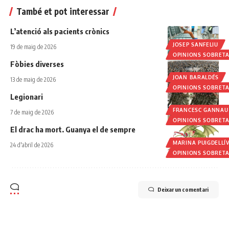
També et pot interessar
L’atenció als pacients crònics
JOSEP SANFELIU
19 de maig de 2026
OPINIONS SOBRET
Fòbies diverses
JOAN BARALDÉS
13 de maig de 2026
OPINIONS SOBRET
Legionari
FRANCESC GANNAU
7 de maig de 2026
OPINIONS SOBRET
El drac ha mort. Guanya el de sempre
MARINA PUIGDELLÍ
24 d'abril de 2026
OPINIONS SOBRET
Deixar un comentari