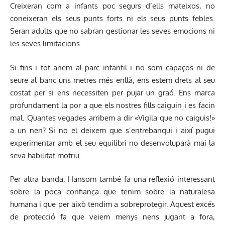
Creixeran com a infants poc segurs d’ells mateixos, no
coneixeran els seus punts forts ni els seus punts febles.
Seran adults que no sabran gestionar les seves emocions ni
les seves limitacions.
Si fins i tot anem al parc infantil i no som capaços ni de
seure al banc uns metres més enllà, ens estem drets al seu
costat per si ens necessiten per pujar un graó. Ens marca
profundament la por a que els nostres fills caiguin i es facin
mal. Quantes vegades arribem a dir «Vigila que no caiguis!»
a un nen? Si no el deixem que s’entrebanqui i així pugui
experimentar amb el seu equilibri no desenvoluparà mai la
seva habilitat motriu.
Per altra banda, Hansom també fa una reflexió interessant
sobre la poca confiança que tenim sobre la naturalesa
humana i que per això tendim a sobreprotegir. Aquest excés
de protecció fa que veiem menys nens jugant a fora,