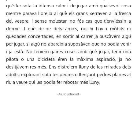
què fer sota la intensa calor i de jugar amb qualsevol cosa
mentre parava l’orella al què els grans xerraven a la fresca
del vespre, i sense molestar, no fós cas que t’enviéssin a
dormir. I què dir-ne dels amics, no hi havia mòbils ni
quedades concertades, en sortir al carrer ja buscàvem algú
per jugar, si algú no apareixia suposàven que no podia venir
i ja està. No teniem gaires coses amb què jugar, tenir una
pilota o una bicicleta éren la màxima aspiració, ja no
desitjàvem res més. Ens distreiem lluny de les mirades dels
adults, explorant sota les pedres o llençant pedres planes al
riu a veure qui les podia fer rebotar més lluny.
- Anunci patrocinat -