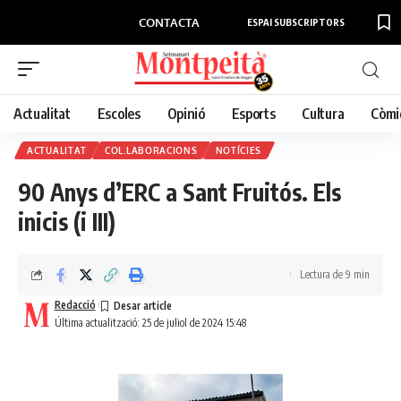
CONTACTA
ESPAI SUBSCRIPTORS
Actualitat
Escoles
Opinió
Esports
Cultura
Còmi
ACTUALITAT
COL.LABORACIONS
NOTÍCIES
90 Anys d’ERC a Sant Fruitós. Els
inicis (i III)
Lectura de 9 min
Redacció
Última actualització: 25 de juliol de 2024 15:48