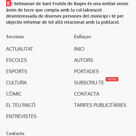
E
l Setmanari de Sant Fruitós de Bages és una entitat sense
ànim de lucre que compta amb la col·laboració
desinteressada de diverses persones del municipi i té per
objectiu informar de tot allò relacionat amb la població.
Seccions
Enllaços
ACTUALITAT
INICI
ESCOLES
AUTORS
ESPORTS
PORTADES
PROMO
CULTURA
SUBSCRIU-TE
CÒMIC
CONTACTA
EL TEU RACÓ
TARIFES PUBLICITÀRIES
ENTREVISTES
Contacte