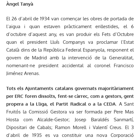
Àngel Tanyà
El 26 d’abril de 1934 van començar les obres de portada de
l’aigua i quan estaven pràcticament enllestides, el 6
d’octubre d’aquest any, es van produir els Fets d’Octubre
quan el president Lluís Companys va proclamar l’Estat
Català dins de la República Federal Espanyola, responent el
govern de Madrid amb la intervenció de la Generalitat,
nomenant-ne president accidental al coronel Francisco
Jiménez Arenas.
Tots els Ajuntaments catalans governats majoritàriament
per ERC foren dissolts, fent-se càrrec, com a gestors, gent
propera a la Lliga, el Partit Radical o a la CEDA
. A Sant
Fruitós la Comissió Gestora va ser formada per Pere Mas
Hosta com Alcalde-Gestor; Josep Baraldés Sanmartí,
Dipositari de Cabals; Ramon Morell i Valentí Creus. El 3
d’abril de 1935 es va constituir una nova Corporació