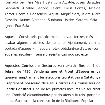
formada per Pere Mas Hosta com Alcalde; Josep Baraldés
Sanmartí, Alcalde Segon; Valentí Creus Cortés, Alcalde
Tercer i com a Consellers, Agustí Aligué Sors, Isidre Riera
Descals, Jaume Verneda Subirana, Isidre Satorra Sala i
Ignasi Prat Sala.
Aquests Consistoris pràcticament no van fer res més que
acabar alguns projectes de l’anterior Ajuntament, com la
portada d’aigües –i inaugurant-la-, oblidant-se d’altres -com
el de les escoles-, i sense presentar cap nou projecte.
Aquestes Comissions-Gestores van exercir fins el 17 de
febrer de 1936, l’endemà que el Front d’Esquerres va
guanyar ampliament les eleccions legislatives a Catalunya
i reprenent possessió dels seus càrrecs els Consellers de
l’antic Consitori
. Une de les primeres mesures va ser crear
una Comissió dictaminadora per els afers culturals, portar la
llum a Sant Iscle i la construcció de la Biblioteca Popular.