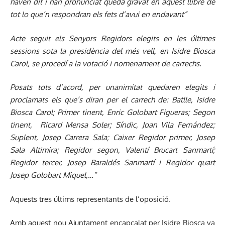
hàven dit i han pronunciat queda gravat en aquest llibre de
tot lo que’n respondran els fets d’avui en endavant”
Acte seguit els Senyors Regidors elegits en les últimes
sessions sota la presidència del més vell, en Isidre Biosca
Carol, se procedí a la votació i nomenament de carrechs.
Posats tots d’acord, per unanimitat quedaren elegits i
proclamats els que’s diran per el carrech de: Batlle, Isidre
Biosca Carol; Primer tinent, Enric Golobart Figueras; Segon
tinent, Ricard Mensa Soler; Síndic, Joan Vila Fernández;
Suplent, Josep Carrera Sala; Caixer Regidor primer, Josep
Sala Altimira; Regidor segon, Valentí Brucart Sanmartí;
Regidor tercer, Josep Baraldés Sanmartí i Regidor quart
Josep Golobart Miquel,…”
Aquests tres últims representants de l’oposició.
Amb aquest nou Ajuntament encapçalat per Isidre Biosca va