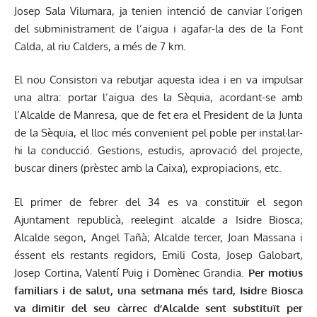
Josep Sala Vilumara, ja tenien intenció de canviar l’origen
del subministrament de l’aigua i agafar-la des de la Font
Calda, al riu Calders, a més de 7 km.
El nou Consistori va rebutjar aquesta idea i en va impulsar
una altra: portar l’aigua des la Sèquia, acordant-se amb
l’Alcalde de Manresa, que de fet era el President de la Junta
de la Sèquia, el lloc més convenient pel poble per instal·lar-
hi la conducció. Gestions, estudis, aprovació del projecte,
buscar diners (prèstec amb la Caixa), expropiacions, etc.
El primer de febrer del 34 es va constituïr el segon
Ajuntament republicà, reelegint alcalde a Isidre Biosca;
Alcalde segon, Angel Tañà; Alcalde tercer, Joan Massana i
éssent els restants regidors, Emili Costa, Josep Galobart,
Josep Cortina, Valentí Puig i Domènec Grandia.
Per motius
familiars i de salut, una setmana més tard, Isidre Biosca
va dimitir del seu càrrec d’Alcalde sent substituït per