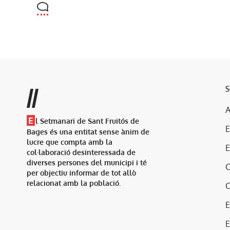
S
//
A
E
l Setmanari de Sant Fruitós de
Bages és una entitat sense ànim de
lucre que compta amb la
col·laboració desinteressada de
diverses persones del municipi i té
per objectiu informar de tot allò
relacionat amb la població.
E