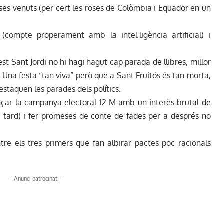
roses venuts (per cert les roses de Colòmbia i Equador en un
(compte properament amb la intel·ligència artificial) i
st Sant Jordi no hi hagi hagut cap parada de llibres, millor
ny. Una festa “tan viva” però que a Sant Fruitós és tan morta,
staquen les parades dels polítics.
nçar la campanya electoral 12 M amb un interès brutal de
a tard) i fer promeses de conte de fades per a després no
tre els tres primers que fan albirar pactes poc racionals
- Anunci patrocinat -