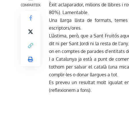
Èxit aclaparador, milions de llibres i 
COMPARTEIX
80%). Lamentable.
Una llarga llista de formats, temes 
escriptors/ores.
Llàstima, però, que a Sant Fruitós aque
dit ni per Sant Jordi ni la resta de l’a
on en comptes de parades d’entitats de
I a Catalunya ja està a punt de come
tothom per salvar el català (una mic
complir-les o donar llargues a tot.
Es preveu un resultat molt igualat en
(reflexionem a fons).