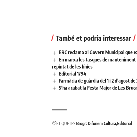
També et podria interessar
ERC reclama al Govern Municipal que ex
En marxa les tasques de manteniment de 
repintat de les línies
Editorial 1794
Farmàcia de guàrdia del 1 i 2 d’agost de
S’ha acabat la Festa Major de Les Bruc
ETIQUETES
Brogit Difonem Cultura
Editorial