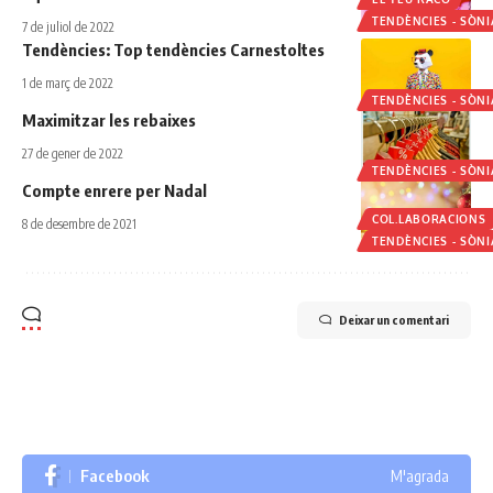
TENDÈNCIES - SÒN
7 de juliol de 2022
Tendències: Top tendències Carnestoltes
1 de març de 2022
TENDÈNCIES - SÒN
Maximitzar les rebaixes
27 de gener de 2022
TENDÈNCIES - SÒN
Compte enrere per Nadal
COL.LABORACIONS
8 de desembre de 2021
TENDÈNCIES - SÒN
Deixar un comentari
Facebook
M'agrada