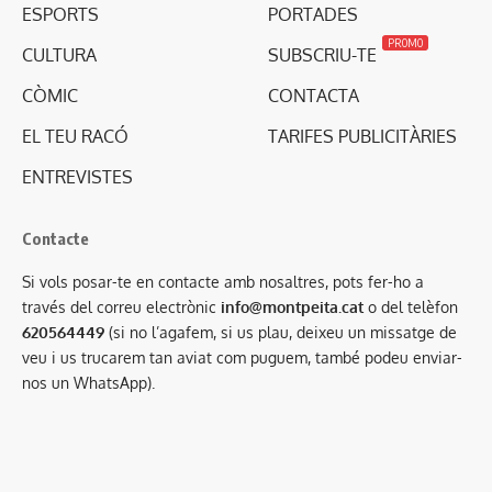
ESPORTS
PORTADES
PROMO
CULTURA
SUBSCRIU-TE
CÒMIC
CONTACTA
EL TEU RACÓ
TARIFES PUBLICITÀRIES
ENTREVISTES
Contacte
Si vols posar-te en contacte amb nosaltres, pots fer-ho a
través del correu electrònic
info@montpeita.cat
o del telèfon
620564449
(si no l’agafem, si us plau, deixeu un missatge de
veu i us trucarem tan aviat com puguem, també podeu enviar-
nos un WhatsApp).