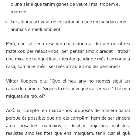
o una sèrie que tenim ganes de veure i mai trobem el
moment.
Fer alguna activitat de voluntariat, quelcom solidari amb
animals o medi ambient.
Però, que tal seria reservar una estona al dia per nosaltres
mateixos per relaxar-nos, per pensar amb claredat i trobar
una mica de tranquil·litat, intentar gaudir de més harmonia a
casa, somriure més i ser més amable amb les persones?
Viktor Kuppers diu: “Que el nou any no només sigui un
canvi de número. Sigues tu el canvi que vols veure.” I té una
miqueta de raó, oi?
Això si, compte en marcar-nos propòsits de manera banal
perquè és possible que no els complim, hem de ser sincers
amb nosaltres mateixos i desitjar objectius realistes,
realistes amb les fites que ens marquem, tenir clar el què