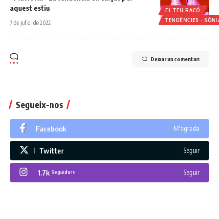
aquest estiu
EL TEU RACÓ
TENDÈNCIES - SÒN
7 de juliol de 2022
Deixar un comentari
Segueix-nos
Facebook
M'agrada
Twitter
Seguir
1.7k
Seguir
Seguidors