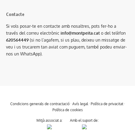
Contacte
Si vols posar-te en contacte amb nosaltres, pots fer-ho a
través del correu electrònic
info@montpeita.cat
o del telèfon
620564449
(si no l’agafem, si us plau, deixeu un missatge de
veu i us trucarem tan aviat com puguem, també podeu enviar-
nos un WhatsApp).
Condicions generals de contractació
·
Avís legal
·
Política de privacitat
·
Política de cookies
Mitjà associat a:
Amb el suport de: