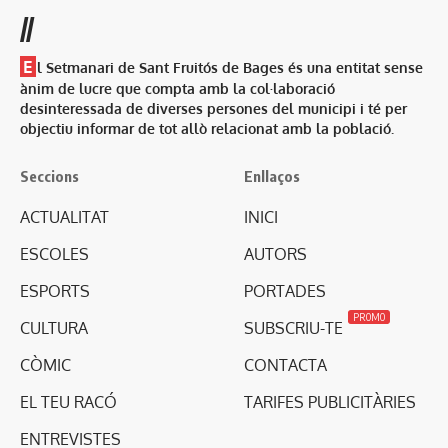
//
E
l Setmanari de Sant Fruitós de Bages és una entitat sense
ànim de lucre que compta amb la col·laboració
desinteressada de diverses persones del municipi i té per
objectiu informar de tot allò relacionat amb la població.
Seccions
Enllaços
ACTUALITAT
INICI
ESCOLES
AUTORS
ESPORTS
PORTADES
PROMO
CULTURA
SUBSCRIU-TE
CÒMIC
CONTACTA
EL TEU RACÓ
TARIFES PUBLICITÀRIES
ENTREVISTES