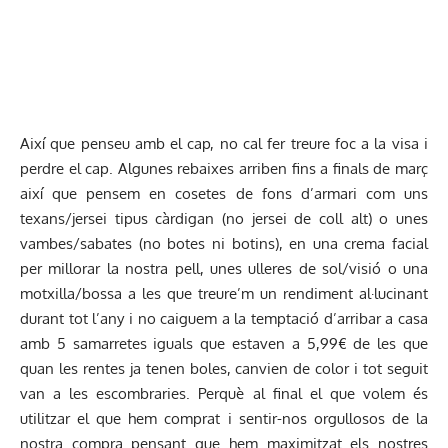
Així que penseu amb el cap, no cal fer treure foc a la visa i
perdre el cap. Algunes rebaixes arriben fins a finals de març
així que pensem en cosetes de fons d’armari com uns
texans/jersei tipus càrdigan (no jersei de coll alt) o unes
vambes/sabates (no botes ni botins), en una crema facial
per millorar la nostra pell, unes ulleres de sol/visió o una
motxilla/bossa a les que treure’m un rendiment al·lucinant
durant tot l’any i no caiguem a la temptació d’arribar a casa
amb 5 samarretes iguals que estaven a 5,99€ de les que
quan les rentes ja tenen boles, canvien de color i tot seguit
van a les escombraries. Perquè al final el que volem és
utilitzar el que hem comprat i sentir-nos orgullosos de la
nostra compra pensant que hem maximitzat els nostres