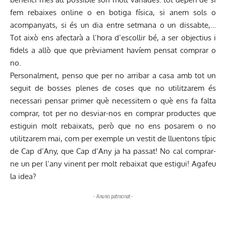
fem rebaixes online o en botiga física, si anem sols o
acompanyats, si és un dia entre setmana o un dissabte,…
Tot això ens afectarà a l’hora d’escollir bé, a ser objectius i
fidels a allò que que prèviament havíem pensat comprar o
no.
Personalment, penso que per no arribar a casa amb tot un
seguit de bosses plenes de coses que no utilitzarem és
necessari pensar primer què necessitem o què ens fa falta
comprar, tot per no desviar-nos en comprar productes que
estiguin molt rebaixats, però que no ens posarem o no
utilitzarem mai, com per exemple un vestit de lluentons típic
de Cap d’Any, que Cap d’Any ja ha passat! No cal comprar-
ne un per l’any vinent per molt rebaixat que estigui! Agafeu
la idea?
- Anunci patrocinat -