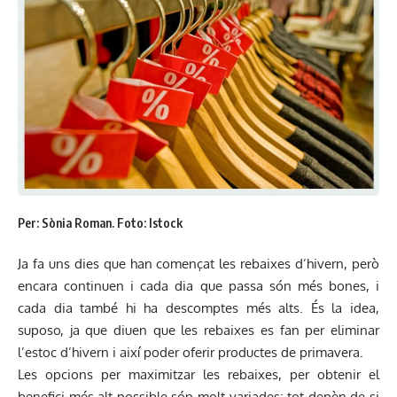
Per: Sònia Roman. Foto: Istock
Ja fa uns dies que han començat les rebaixes d’hivern, però
encara continuen i cada dia que passa són més bones, i
cada dia també hi ha descomptes més alts. És la idea,
suposo, ja que diuen que les rebaixes es fan per eliminar
l’estoc d’hivern i així poder oferir productes de primavera.
Les opcions per maximitzar les rebaixes, per obtenir el
benefici més alt possible són molt variades: tot depèn de si