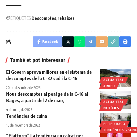
ETIQUETES
Descomptes
rebaixes
Facebook
També et pot interessar
El Govern aprova millores en el sistema de
descomptes de la C-32 sud i la C-16
ACTUALITAT
ARREU
20 de desembre de 2023
Nous descomptes al peatge de la C-16 al
Bages, a partir del 2 de març
ACTUALITAT
NOTÍCIES
4 de març de 2023
Tendències de cuina
EL TEU RACÓ
16 de novembre de 2022
TENDÈNCIES - SÒN
“Flatform” La tendència en calçat per