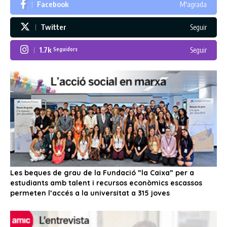
Facebook
M'agrada
Twitter
Seguir
1.7k
Seguir
Seguidors