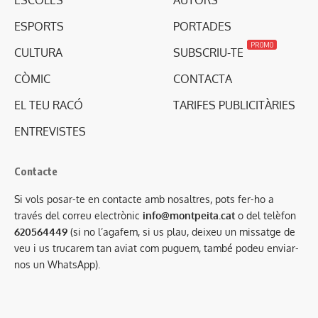
ESPORTS
PORTADES
PROMO
CULTURA
SUBSCRIU-TE
CÒMIC
CONTACTA
EL TEU RACÓ
TARIFES PUBLICITÀRIES
ENTREVISTES
Contacte
Si vols posar-te en contacte amb nosaltres, pots fer-ho a
través del correu electrònic
info@montpeita.cat
o del telèfon
620564449
(si no l’agafem, si us plau, deixeu un missatge de
veu i us trucarem tan aviat com puguem, també podeu enviar-
nos un WhatsApp).