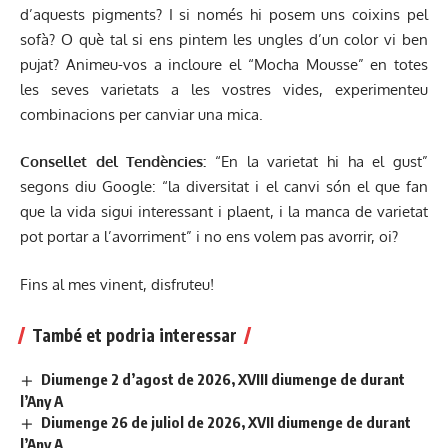
d’aquests pigments? I si només hi posem uns coixins pel
sofà? O què tal si ens pintem les ungles d’un color vi ben
pujat? Animeu-vos a incloure el “Mocha Mousse” en totes
les seves varietats a les vostres vides, experimenteu
combinacions per canviar una mica.
Consellet del Tendències:
“En la varietat hi ha el gust”
segons diu Google: “la diversitat i el canvi són el que fan
que la vida sigui interessant i plaent, i la manca de varietat
pot portar a l’avorriment” i no ens volem pas avorrir, oi?
Fins al mes vinent, disfruteu!
També et podria interessar
Diumenge 2 d’agost de 2026, XVIII diumenge de durant
l’Any A
Diumenge 26 de juliol de 2026, XVII diumenge de durant
l’Any A