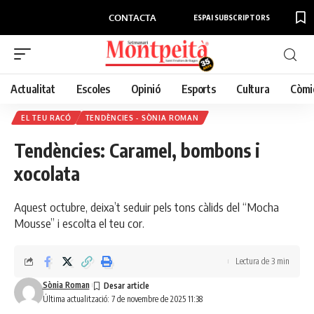
CONTACTA
ESPAI SUBSCRIPTORS
Actualitat
Escoles
Opinió
Esports
Cultura
Còmi
EL TEU RACÓ
TENDÈNCIES - SÒNIA ROMAN
Tendències: Caramel, bombons i
xocolata
Aquest octubre, deixa’t seduir pels tons càlids del “Mocha
Mousse” i escolta el teu cor.
Lectura de 3 min
Sònia Roman
Última actualització: 7 de novembre de 2025 11:38