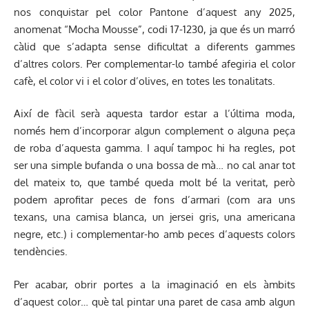
nos conquistar pel color Pantone d’aquest any 2025,
anomenat “Mocha Mousse”, codi 17-1230, ja que és un marró
càlid que s’adapta sense dificultat a diferents gammes
d’altres colors. Per complementar-lo també afegiria el color
cafè, el color vi i el color d’olives, en totes les tonalitats.
Així de fàcil serà aquesta tardor estar a l’última moda,
només hem d’incorporar algun complement o alguna peça
de roba d’aquesta gamma. I aquí tampoc hi ha regles, pot
ser una simple bufanda o una bossa de mà… no cal anar tot
del mateix to, que també queda molt bé la veritat, però
podem aprofitar peces de fons d’armari (com ara uns
texans, una camisa blanca, un jersei gris, una americana
negre, etc.) i complementar-ho amb peces d’aquests colors
tendències.
Per acabar, obrir portes a la imaginació en els àmbits
d’aquest color… què tal pintar una paret de casa amb algun