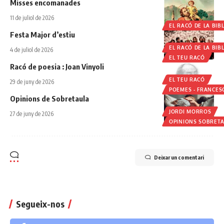
Misses encomanades
11 de juliol de 2026
EL RACÓ DE LA BIBL
Festa Major d’estiu
EL RACÓ DE LA BIBL
4 de juliol de 2026
EL TEU RACÓ
Racó de poesia : Joan Vinyoli
EL TEU RACÓ
29 de juny de 2026
POEMES - FRANCES
Opinions de Sobretaula
JORDI MORROS
27 de juny de 2026
OPINIONS SOBRET
Deixar un comentari
Segueix-nos