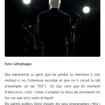
Foto: GettyImages
Ella representa la gent que ha perdut la memòria (i són
moltes) o no l’interessa recordar el que no li convé (a tall
d’exemple: un tal “155”)… és clar, com que és moment
d’eleccions i tots i totes s’omplen la boca de promeses no
fos cas que se’ls veiés el llautó.
Els partits polítics (tots) mouen els seus engranatges i fins i