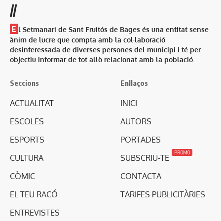
//
E
l Setmanari de Sant Fruitós de Bages és una entitat sense
ànim de lucre que compta amb la col·laboració
desinteressada de diverses persones del municipi i té per
objectiu informar de tot allò relacionat amb la població.
Seccions
Enllaços
ACTUALITAT
INICI
ESCOLES
AUTORS
ESPORTS
PORTADES
PROMO
CULTURA
SUBSCRIU-TE
CÒMIC
CONTACTA
EL TEU RACÓ
TARIFES PUBLICITÀRIES
ENTREVISTES