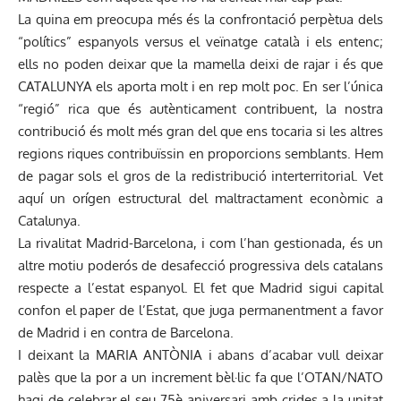
La quina em preocupa més és la confrontació perpètua dels
“polítics” espanyols versus el veïnatge català i els entenc;
ells no poden deixar que la mamella deixi de rajar i és que
CATALUNYA els aporta molt i en rep molt poc. En ser l’única
“regió” rica que és autènticament contribuent, la nostra
contribució és molt més gran del que ens tocaria si les altres
regions riques contribuïssin en proporcions semblants. Hem
de pagar sols el gros de la redistribució interterritorial. Vet
aquí un orígen estructural del maltractament econòmic a
Catalunya.
La rivalitat Madrid-Barcelona, i com l’han gestionada, és un
altre motiu poderós de desafecció progressiva dels catalans
respecte a l’estat espanyol. El fet que Madrid sigui capital
confon el paper de l’Estat, que juga permanentment a favor
de Madrid i en contra de Barcelona.
I deixant la MARIA ANTÒNIA i abans d’acabar vull deixar
palès que la por a un increment bèl·lic fa que l’OTAN/NATO
hagi de celebrar el seu 75è aniversari amb crides a la unitat