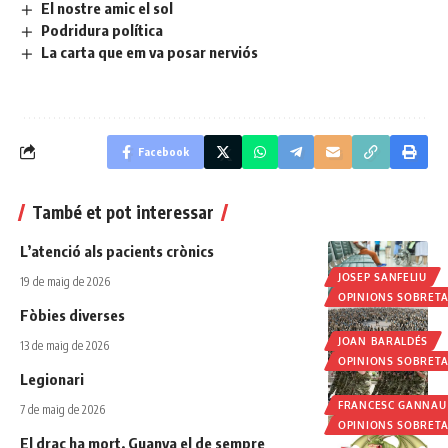
El nostre amic el sol
Podridura política
La carta que em va posar nerviós
Facebook
També et pot interessar
L’atenció als pacients crònics
JOSEP SANFELIU
19 de maig de 2026
OPINIONS SOBRET
Fòbies diverses
JOAN BARALDÉS
13 de maig de 2026
OPINIONS SOBRET
Legionari
FRANCESC GANNAU
7 de maig de 2026
OPINIONS SOBRET
El drac ha mort. Guanya el de sempre