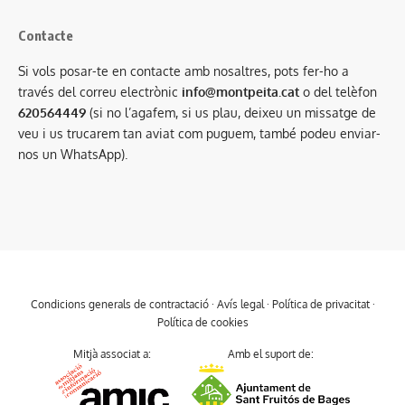
Contacte
Si vols posar-te en contacte amb nosaltres, pots fer-ho a
través del correu electrònic
info@montpeita.cat
o del telèfon
620564449
(si no l’agafem, si us plau, deixeu un missatge de
veu i us trucarem tan aviat com puguem, també podeu enviar-
nos un WhatsApp).
Condicions generals de contractació
·
Avís legal
·
Política de privacitat
·
Política de cookies
Mitjà associat a:
Amb el suport de: