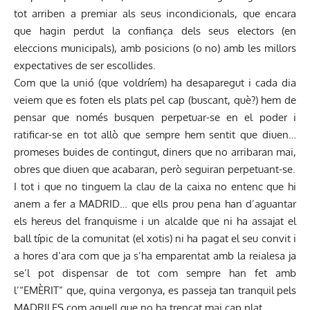
tot arriben a premiar als seus incondicionals, que encara
que hagin perdut la confiança dels seus electors (en
eleccions municipals), amb posicions (o no) amb les millors
expectatives de ser escollides.
Com que la unió (que voldríem) ha desaparegut i cada dia
veiem que es foten els plats pel cap (buscant, què?) hem de
pensar que només busquen perpetuar-se en el poder i
ratificar-se en tot allò que sempre hem sentit que diuen…
promeses buides de contingut, diners que no arribaran mai,
obres que diuen que acabaran, però seguiran perpetuant-se.
I tot i que no tinguem la clau de la caixa no entenc que hi
anem a fer a MADRID… que ells prou pena han d’aguantar
els hereus del franquisme i un alcalde que ni ha assajat el
ball típic de la comunitat (el xotis) ni ha pagat el seu convit i
a hores d’ara com que ja s’ha emparentat amb la reialesa ja
se’l pot dispensar de tot com sempre han fet amb
l’“EMÈRIT” que, quina vergonya, es passeja tan tranquil pels
MADRILES com aquell que no ha trencat mai cap plat.