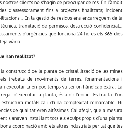
s nostres clients no s’hagin de preocupar de res. En l’àmbit
s d’assessorament fins a projectes finalitzats; incloent
ilitacions… En la gestió de residus ens encarreguem de la
ia tècnica, tramitació de permisos, destrucció confidencial…
bossaments d’urgències que funciona 24 hores els 365 dies
eja viària.
ue han realitzat?
a construcció de la planta de cristal·lització de les mines
 els treballs de moviments de terres, fonamentacions i
na i executar-la en poc temps va ser un hàndicap extra. La
regar d’executar la planta; és a dir l’edifici. Es tracta d’un
s estructura metàl·lica i d’una complexitat remarcable. Hi
ències de qualitat eren altíssimes. Cal afegir, que a mesura
ment s’anaven instal·lant tots els equips propis d’una planta
 bona coordinació amb els altres industrials per tal que les