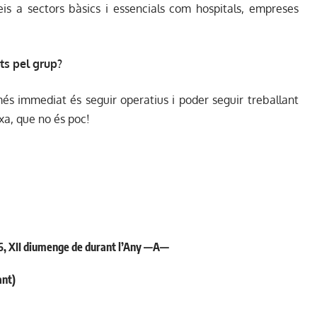
eis a sectors bàsics i essencials com hospitals, empreses
ts pel grup?
més immediat és seguir operatius i poder seguir treballant
xa, que no és poc!
026, XII diumenge de durant l’Any —A—
ant)