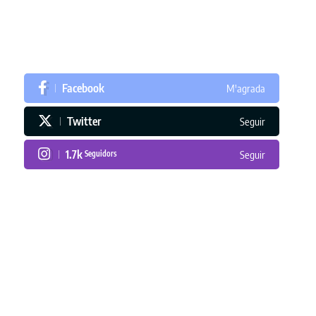
Facebook
M'agrada
Twitter
Seguir
1.7k
Seguidors
Seguir