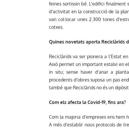
feines sortissin bé. L’edifici finalmen
d’activitat en la construcció de la pl
van col·locar unes 2.300 tones d’estru
cotxes.
Quines novetats aporta Reciclàrids d
Reciclàrids va ser pionera a l’Estat e
Això permet un important estalvi en el 
in situ; sense haver d’anar a planta
procedents d’obres suposa un pas end
també que Reciclàrids no és un dipòsit;
Com els afecta la Covid-19, fins ara?
Com la majoria d’empreses ens hem ha
A més d’establir nous protocols de tr