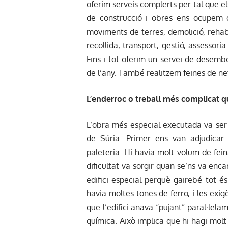
oferim serveis complerts per tal que el
de construcció i obres ens ocupem de
moviments de terres, demolició, rehab
recollida, transport, gestió, assessor
Fins i tot oferim un servei de desem
de l’any. També realitzem feines de net
L’enderroc o treball més complicat q
L’obra més especial executada va ser l
de Súria. Primer ens van adjudicar
paleteria. Hi havia molt volum de fei
dificultat va sorgir quan se’ns va encar
edifici especial perquè gairebé tot é
havia moltes tones de ferro, i les exig
que l’edifici anava “pujant” paral·lela
química. Això implica que hi hagi molt