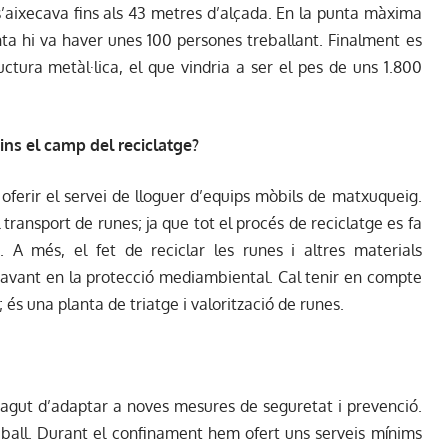
t s’aixecava fins als 43 metres d’alçada. En la punta màxima
anta hi va haver unes 100 persones treballant. Finalment es
ctura metàl·lica, el que vindria a ser el pes de uns 1.800
ins el camp del reciclatge?
n oferir el servei de lloguer d’equips mòbils de matxuqueig.
transport de runes; ja que tot el procés de reciclatge es fa
. A més, el fet de reciclar les runes i altres materials
avant en la protecció mediambiental. Cal tenir en compte
 és una planta de triatge i valorització de runes.
gut d’adaptar a noves mesures de seguretat i prevenció.
eball. Durant el confinament hem ofert uns serveis mínims