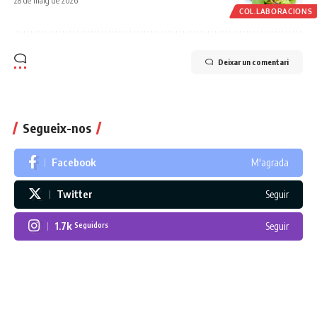
28 de maig de 2026
COL.LABORACIONS
Deixar un comentari
Segueix-nos
Facebook
M'agrada
Twitter
Seguir
1.7k
Seguir
Seguidors