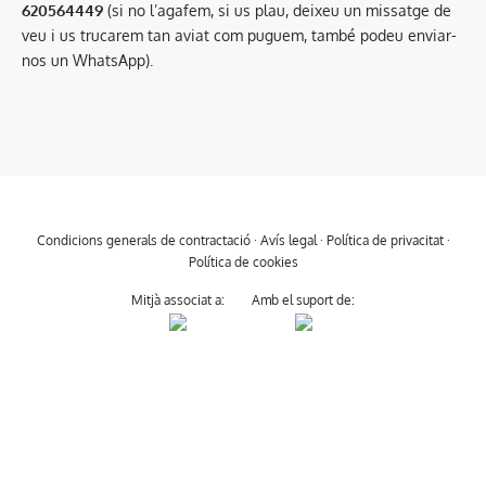
620564449
(si no l’agafem, si us plau, deixeu un missatge de
veu i us trucarem tan aviat com puguem, també podeu enviar-
nos un WhatsApp).
Condicions generals de contractació
·
Avís legal
·
Política de privacitat
·
Política de cookies
Mitjà associat a:
Amb el suport de: