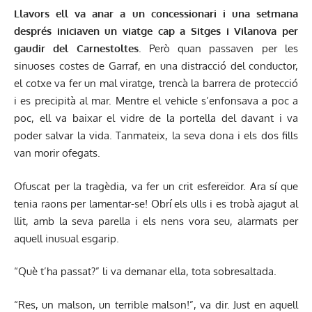
Llavors ell va anar a
un concessionari i una setmana
després iniciaven
un viatge cap a Sitges i Vilanova per
gaudir del
Carnestoltes
. Però quan passaven per les
sinuoses costes de Garraf, en una distracció del conductor,
el cotxe va fer un mal viratge, trencà la barrera de protecció
i es precipità al mar. Mentre el vehicle s’enfonsava a poc a
poc, ell va baixar el vidre de la portella del davant i va
poder salvar la vida. Tanmateix, la seva dona i els dos fills
van morir ofegats.
Ofuscat per la tragèdia, va fer un crit esfereïdor. Ara sí que
tenia raons per lamentar-se! Obrí els ulls i es trobà ajagut al
llit, amb la seva parella i els nens vora seu, alarmats per
aquell inusual esgarip.
“Què t’ha passat?” li va demanar ella, tota sobresaltada.
“Res, un malson, un terrible malson!”, va dir. Just en aquell