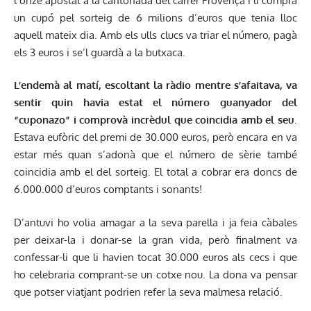
l’onze apostat a la cantonada del carrer Provença i li comprà
un cupó pel sorteig de 6 milions d’euros que tenia lloc
aquell mateix dia. Amb els ulls clucs va triar el número, pagà
els 3 euros i se’l guardà a la butxaca.
L’endemà al matí, escoltant la ràdio mentre s’afaitava, va
sentir quin havia estat el número guanyador del
“cuponazo” i comprovà incrèdul que coincidia amb el seu
.
Estava eufòric del premi de 30.000 euros, però encara en va
estar més quan s’adonà que el número de sèrie també
coincidia amb el del sorteig. El total a cobrar era doncs de
6.000.000 d’euros comptants i sonants!
D’antuvi ho volia amagar a la seva parella i ja feia càbales
per deixar-la i donar-se la gran vida, però finalment va
confessar-li que li havien tocat 30.000 euros als cecs i que
ho celebraria comprant-se un cotxe nou. La dona va pensar
que potser viatjant podrien refer la seva malmesa relació.