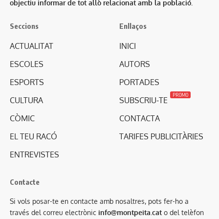
objectiu informar de tot allò relacionat amb la població.
Seccions
Enllaços
ACTUALITAT
INICI
ESCOLES
AUTORS
ESPORTS
PORTADES
PROMO
CULTURA
SUBSCRIU-TE
CÒMIC
CONTACTA
EL TEU RACÓ
TARIFES PUBLICITÀRIES
ENTREVISTES
Contacte
Si vols posar-te en contacte amb nosaltres, pots fer-ho a
través del correu electrònic
info@montpeita.cat
o del telèfon