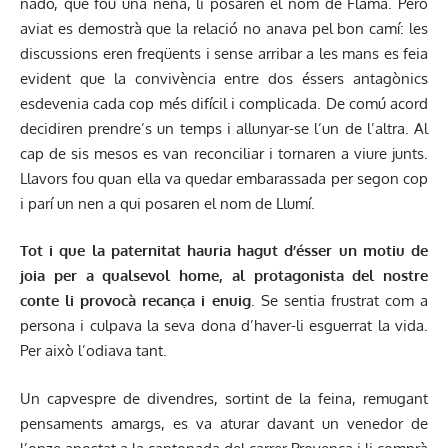
nadó, que fou una nena, li posaren el nom de Flama. Però
aviat es demostrà que la relació no anava pel bon camí: les
discussions eren freqüents i sense arribar a les mans es feia
evident que la convivència entre dos éssers antagònics
esdevenia cada cop més difícil i complicada. De comú acord
decidiren prendre’s un temps i allunyar-se l’un de l’altra. Al
cap de sis mesos es van reconciliar i tornaren a viure junts.
Llavors fou quan ella va quedar embarassada per segon cop
i parí un nen a qui posaren el nom de Llumí.
Tot i que la paternitat hauria hagut d’ésser un motiu de
joia per a qualsevol home, al protagonista del nostre
conte li provocà recança i enuig
. Se sentia frustrat com a
persona i culpava la seva dona d’haver-li esguerrat la vida.
Per això l’odiava tant.
Un capvespre de divendres, sortint de la feina, remugant
pensaments amargs, es va aturar davant un venedor de