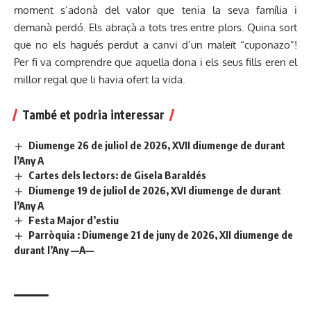
moment s’adonà del valor que tenia la seva família i
demanà perdó. Els abraçà a tots tres entre plors. Quina sort
que no els hagués perdut a canvi d’un maleït “cuponazo”!
Per fi va comprendre que aquella dona i els seus fills eren el
millor regal que li havia ofert la vida.
També et podria interessar
Diumenge 26 de juliol de 2026, XVII diumenge de durant
l’Any A
Cartes dels lectors: de Gisela Baraldés
Diumenge 19 de juliol de 2026, XVI diumenge de durant
l’Any A
Festa Major d’estiu
Parròquia : Diumenge 21 de juny de 2026, XII diumenge de
durant l’Any —A—