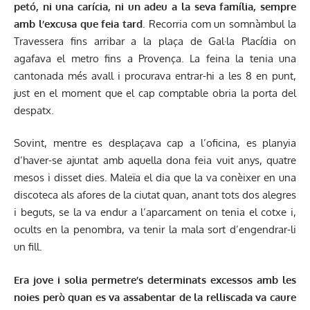
petó, ni una carícia, ni un
adeu a la seva família, sempre
amb l’excusa que
feia tard
. Recorria com un somnàmbul la
Travessera fins arribar a la plaça de Gal·la Placídia on
agafava el metro fins a Provença. La feina la tenia una
cantonada més avall i procurava entrar-hi a les 8 en punt,
just en el moment que el cap comptable obria la porta del
despatx.
Sovint, mentre es desplaçava cap a l’oficina, es planyia
d’haver-se ajuntat amb aquella dona feia vuit anys, quatre
mesos i disset dies. Maleïa el dia que la va conèixer en una
discoteca als afores de la ciutat quan, anant tots dos alegres
i beguts, se la va endur a l’aparcament on tenia el cotxe i,
ocults en la penombra, va tenir la mala sort d’engendrar-li
un fill.
Era jove i
solia permetre’s determinats excessos amb les
noies però quan es va assabentar de la relliscada
va caure