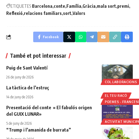
ETIQUETES
Barcelona
conte
Família
Gràcia
mala sort
premi
Reflexió
relacions familiars
sort
Valors
Facebook
També et pot interessar
Puig de Sant Valentí
26 de juny de 2026
COL.LABORACIONS
La tàctica de l’estruç
EL TEU RACÓ
14 de juny de 2026
POEMES - FRANCES
Presentació del conte » El fabulós origen
del GUIX LUNAR»
ACTIVITAT MUNICIP
5 de juny de 2026
“Trump i l’amanida de burrata”