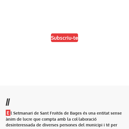
En paper i/o en digital
Escull el format que més t'agradi
Subscriu-te
//
E
l Setmanari de Sant Fruitós de Bages és una entitat sense
ànim de lucre que compta amb la col·laboració
desinteressada de diverses persones del municipi i té per