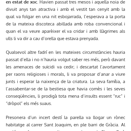
en estat de xoc
. Havien passat tres mesos i aquella noia de
divuit anys tan atractiva i amb el vestit tan cenyit amb la
qual va folgar en una nit esbojarrada, l’esperava a la porta
de la mateixa discoteca abillada amb roba convencional i
quan el va veure aparèixer el va cridar i amb llàgrimes als
ulls li va dir a cau d’orella que estava prenyada.
Qualsevol altre fadrí en les mateixes circumstàncies hauria
passat d’ella i no n’hauria volgut saber res més, però davant
les amenaces de suïcidi va cedir; i descartat l’avortament
per raons religioses i morals, li va proposar d’anar a viure
junts i esperar la naixença de la criatura. La seva família, a
l’assabentar-se de la bestiesa que havia comès i les seves
conseqüències, li prodigà tota mena d’insults essent “ruc” i
“dròpol” els més suaus.
Presonera d’un incert destí la parella va llogar un rònec
habitatge al carrer Sant Joaquim, en ple barri de Gràcia. Al