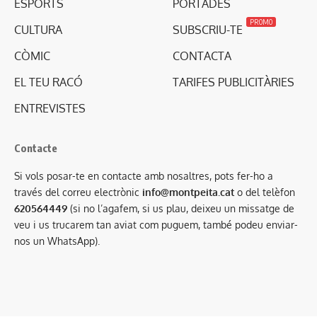
ESPORTS
PORTADES
PROMO
CULTURA
SUBSCRIU-TE
CÒMIC
CONTACTA
EL TEU RACÓ
TARIFES PUBLICITÀRIES
ENTREVISTES
Contacte
Si vols posar-te en contacte amb nosaltres, pots fer-ho a
través del correu electrònic
info@montpeita.cat
o del telèfon
620564449
(si no l’agafem, si us plau, deixeu un missatge de
veu i us trucarem tan aviat com puguem, també podeu enviar-
nos un WhatsApp).