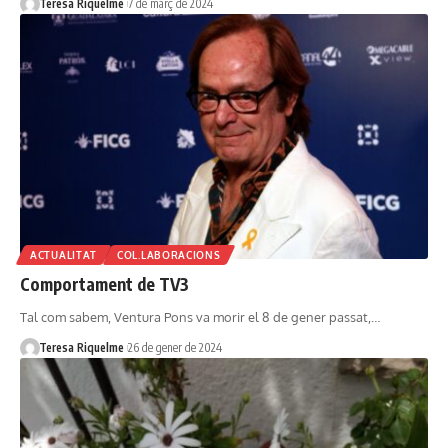
Teresa Riquelme
7 de març de 2024
ACTUALITAT
COL.LABORACIONS
Comportament de TV3
Tal com sabem, Ventura Pons va morir el 8 de gener passat,…
Teresa Riquelme
26 de gener de 2024