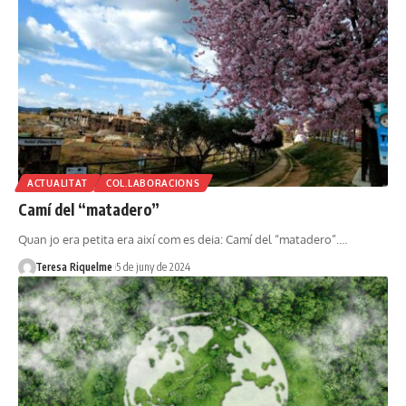
ACTUALITAT
COL.LABORACIONS
Camí del “matadero”
Quan jo era petita era així com es deia: Camí del “matadero”.…
Teresa Riquelme
5 de juny de 2024