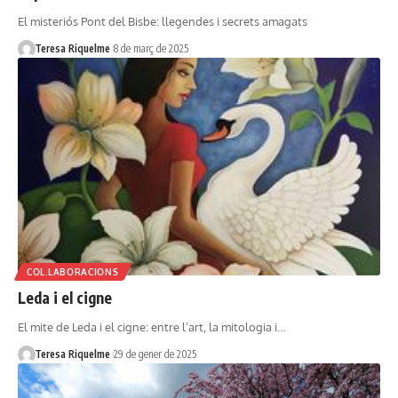
El misteriós Pont del Bisbe: llegendes i secrets amagats
Teresa Riquelme
8 de març de 2025
COL.LABORACIONS
Leda i el cigne
El mite de Leda i el cigne: entre l’art, la mitologia i…
Teresa Riquelme
29 de gener de 2025