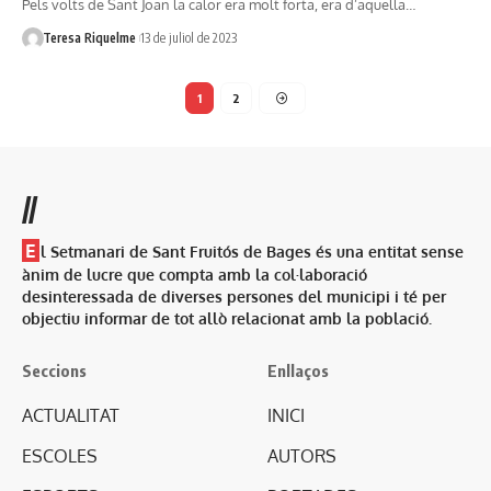
Pels volts de Sant Joan la calor era molt forta, era d’aquella…
Teresa Riquelme
13 de juliol de 2023
1
2
//
E
l Setmanari de Sant Fruitós de Bages és una entitat sense
ànim de lucre que compta amb la col·laboració
desinteressada de diverses persones del municipi i té per
objectiu informar de tot allò relacionat amb la població.
Seccions
Enllaços
ACTUALITAT
INICI
ESCOLES
AUTORS