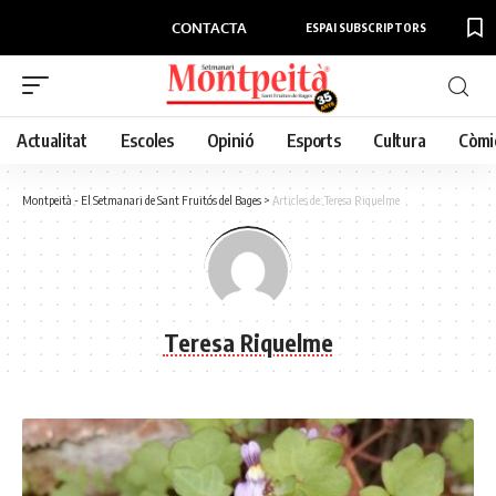
CONTACTA
ESPAI SUBSCRIPTORS
Actualitat
Escoles
Opinió
Esports
Cultura
Còmi
Montpeità - El Setmanari de Sant Fruitós del Bages
>
Articles de: Teresa Riquelme
Teresa Riquelme