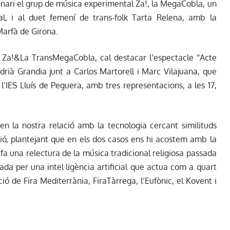
scenari el grup de música experimental Za!, la MegaCobla, un
al, i al duet femení de trans-folk Tarta Relena, amb la
 Marfà de Girona.
 Za!&La TransMegaCobla, cal destacar l’espectacle “Acte
rià Grandia junt a Carlos Martorell i Marc Vilajuana, que
 l’IES Lluís de Peguera, amb tres representacions, a les 17,
ren la nostra relació amb la tecnologia cercant similituds
ió, plantejant que en els dos casos ens hi acostem amb la
 fa una relectura de la música tradicional religiosa passada
iada per una intel·ligència artificial que actua com a quart
 de Fira Mediterrània, FiraTàrrega, l’Eufònic, el Kovent i