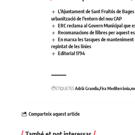
L’Ajuntament de Sant Fruitós de Bages 
urbanització de l’entorn del nou CAP
ERC reclama al Govern Municipal que ex
Recomanacions de llibres per aquest es
En marxa les tasques de manteniment de 
repintat de les línies
Editorial 1794
ETIQUETES
Adrià Grandia
Fira Mediterrània
mú
Comparteix aquest article
També et pot interessar