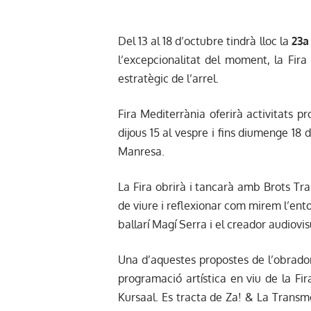
Del 13 al 18 d’octubre tindrà lloc la
23a
l’excepcionalitat del moment, la Fir
estratègic de l’arrel.
Fira Mediterrània oferirà activitats pr
dijous 15 al vespre i fins diumenge 18 d
Manresa.
La Fira obrirà i tancarà amb Brots Tra
de viure i reflexionar com mirem l’entor
ballarí Magí Serra i el creador audiov
Una d’aquestes propostes de l’obrador
programació artística en viu de la Fir
Kursaal. Es tracta de Za! & La Transme