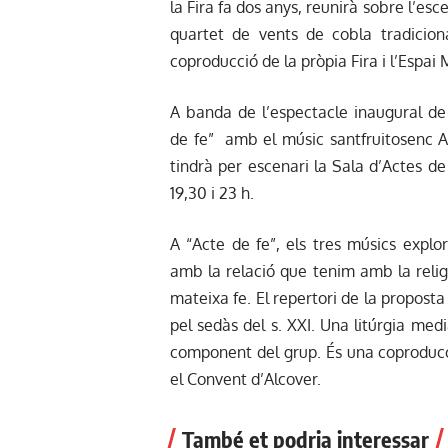
la Fira fa dos anys, reunirà sobre l’e
quartet de vents de cobla tradicion
coproducció de la pròpia Fira i l’Espai
A banda de l’espectacle inaugural de
de fe” amb el músic santfruitosenc Ad
tindrà per escenari la Sala d’Actes de
19,30 i 23 h.
A “Acte de fe”, els tres músics explo
amb la relació que tenim amb la relig
mateixa fe. El repertori de la proposta
pel sedàs del s. XXI. Una litúrgia med
component del grup. És una coproducció
el Convent d’Alcover.
També et podria interessar