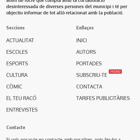
ànim de lucre que compta amb la col·laboració
desinteressada de diverses persones del municipi i té per
objectiu informar de tot allò relacionat amb la població.
Seccions
Enllaços
ACTUALITAT
INICI
ESCOLES
AUTORS
ESPORTS
PORTADES
PROMO
CULTURA
SUBSCRIU-TE
CÒMIC
CONTACTA
EL TEU RACÓ
TARIFES PUBLICITÀRIES
ENTREVISTES
Contacte
Si vols posar-te en contacte amb nosaltres, pots fer-ho a