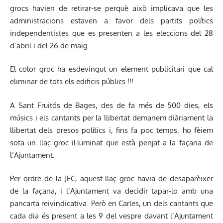
grocs havien de retirar-se perquè això implicava que les
administracions estaven a favor dels partits polítics
independentistes que es presenten a les eleccions del 28
d’abril i del 26 de maig.
El color groc ha esdevingut un element publicitari que cal
eliminar de tots els edificis públics !!!
A Sant Fruitós de Bages, des de fa més de 500 dies, els
músics i els cantants per la llibertat demanem diàriament la
llibertat dels presos polítics i, fins fa poc temps, ho fèiem
sota un llaç groc il·luminat que està penjat a la façana de
l’Ajuntament.
Per ordre de la JEC, aquest llaç groc havia de desaparèixer
de la façana, i l’Ajuntament va decidir tapar-lo amb una
pancarta reivindicativa. Però en Carles, un dels cantants que
cada dia és present a les 9 del vespre davant l’Ajuntament