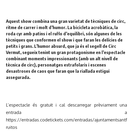
Aquest show combina una gran varietat de tècniques de circ,
ritme de carrer i molt d’humor. La bicicleta acrobàtica, la
roda cyr amb patins i el rul·lo d’equilibri, són algunes de les
tècniques que conformen el show i que faran les delícies de
petits i grans. L’humor absurd, que ja és el segell de Circ
Vermut, segueix tenint un gran protagonisme en l’espectacle
combinant moments impressionants (amb un alt nivell de
tècnica de circ), personatges estrafolaris i escenes
desastroses de caos que faran que la riallada estigui
assegurada.
L’espectacle és gratuït i cal descarregar prèviament una
entrada a
https://entradas.codetickets.com/entradas/ajuntamentsantf
ruitos