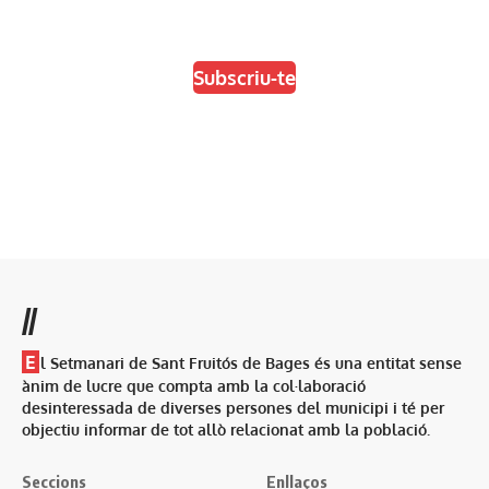
Escull el format que més t'agradi
Subscriu-te
//
E
l Setmanari de Sant Fruitós de Bages és una entitat sense
ànim de lucre que compta amb la col·laboració
desinteressada de diverses persones del municipi i té per
objectiu informar de tot allò relacionat amb la població.
Seccions
Enllaços