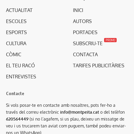
ACTUALITAT
INICI
ESCOLES
AUTORS
ESPORTS
PORTADES
PROMO
CULTURA
SUBSCRIU-TE
CÒMIC
CONTACTA
EL TEU RACÓ
TARIFES PUBLICITÀRIES
ENTREVISTES
Contacte
Si vols posar-te en contacte amb nosaltres, pots fer-ho a
través del correu electrònic
info@montpeita.cat
o del telèfon
620564449
(si no l’agafem, si us plau, deixeu un missatge de
veu i us trucarem tan aviat com puguem, també podeu enviar-
nos un WhatsApp).