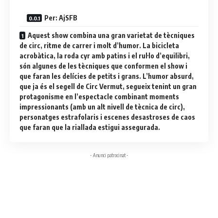
Per: AjSFB
Aquest show combina una gran varietat de tècniques
de circ, ritme de carrer i molt d’humor. La bicicleta
acrobàtica, la roda cyr amb patins i el rul·lo d’equilibri,
són algunes de les tècniques que conformen el show i
que faran les delícies de petits i grans. L’humor absurd,
que ja és el segell de Circ Vermut, segueix tenint un gran
protagonisme en l’espectacle combinant moments
impressionants (amb un alt nivell de tècnica de circ),
personatges estrafolaris i escenes desastroses de caos
que faran que la riallada estigui assegurada.
- Anunci patrocinat -