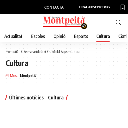
CONTACTA
ESPAI SUBSCRIPTORS
Actualitat
Escoles
Opinió
Esports
Cultura
Còmi
Montpeità - El Setmanari de Sant Fruitós del Bages
>
Cultura
Cultura
Més:
Montpetit
Últimes notícies - Cultura