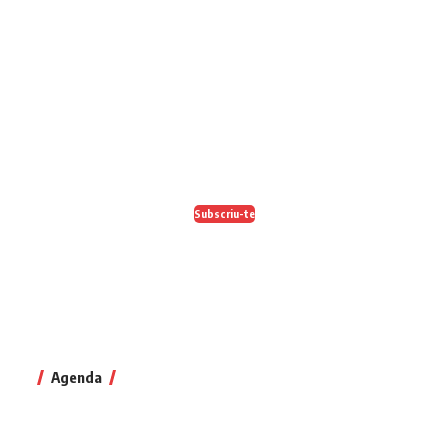
En paper i/o en digital
Escull el format que més t'agradi
Subscriu-te
Agenda