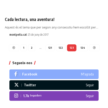
Cada lectura, una aventura!
Aquest és el lema que per segon any consecutiu hem escollit per…
montpeita.cat
25 de juny de 2017
1
2
…
121
122
123
124
Segueix-nos
Facebook
M'agrada
Twitter
Seguir
1.7k
Seguir
Seguidors