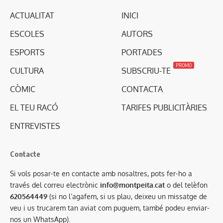
ACTUALITAT
INICI
ESCOLES
AUTORS
ESPORTS
PORTADES
PROMO
CULTURA
SUBSCRIU-TE
CÒMIC
CONTACTA
EL TEU RACÓ
TARIFES PUBLICITÀRIES
ENTREVISTES
Contacte
Si vols posar-te en contacte amb nosaltres, pots fer-ho a
través del correu electrònic
info@montpeita.cat
o del telèfon
620564449
(si no l’agafem, si us plau, deixeu un missatge de
veu i us trucarem tan aviat com puguem, també podeu enviar-
nos un WhatsApp).