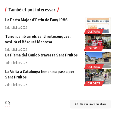
També et pot interessar
La Festa Major d’Estiu de l’any 1986
3 de juliol de 2026
CULTURA
Turion, amb arrels santfruitosenques,
vestirà el Bàsquet Manresa
ESPORTS
3 de juliol de 2026
La Flama del Canigó travessa Sant Fruitós
3 de juliol de 2026
CULTURA
La Volta a Catalunya femenina passa per
Sant Fruitós
ESPORTS
2 de juliol de 2026
Deixar un comentari