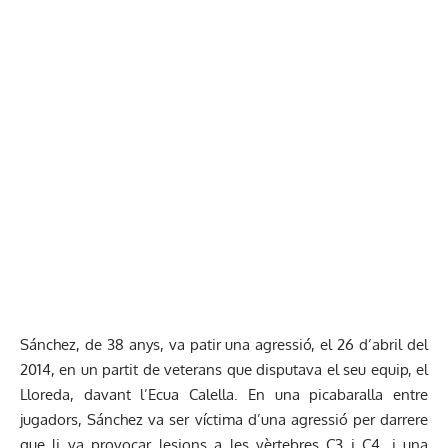
Sánchez, de 38 anys, va patir una agressió, el 26 d’abril del
2014, en un partit de veterans que disputava el seu equip, el
Lloreda, davant l’Ecua Calella. En una picabaralla entre
jugadors, Sánchez va ser víctima d’una agressió per darrere
que li va provocar lesions a les vèrtebres C3 i C4, i una