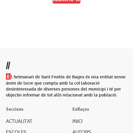
//
E
l Setmanari de Sant Fruitós de Bages és una entitat sense
ànim de lucre que compta amb la col·laboració
desinteressada de diverses persones del municipi i té per
objectiu informar de tot allò relacionat amb la població.
Seccions
Enllaços
ACTUALITAT
INICI
ESCOLES
AUTORS