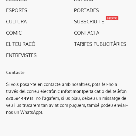
ESPORTS
PORTADES
PROMO
CULTURA
SUBSCRIU-TE
CÒMIC
CONTACTA
EL TEU RACÓ
TARIFES PUBLICITÀRIES
ENTREVISTES
Contacte
Si vols posar-te en contacte amb nosaltres, pots fer-ho a
través del correu electrònic
info@montpeita.cat
o del telèfon
620564449
(si no l’agafem, si us plau, deixeu un missatge de
veu i us trucarem tan aviat com puguem, també podeu enviar-
nos un WhatsApp).