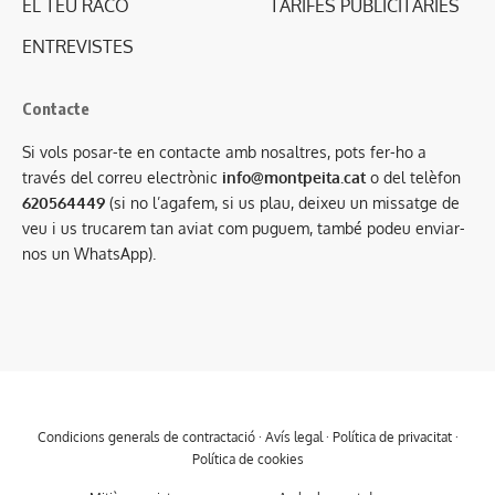
EL TEU RACÓ
TARIFES PUBLICITÀRIES
ENTREVISTES
Contacte
Si vols posar-te en contacte amb nosaltres, pots fer-ho a
través del correu electrònic
info@montpeita.cat
o del telèfon
620564449
(si no l’agafem, si us plau, deixeu un missatge de
veu i us trucarem tan aviat com puguem, també podeu enviar-
nos un WhatsApp).
Condicions generals de contractació
·
Avís legal
·
Política de privacitat
·
Política de cookies