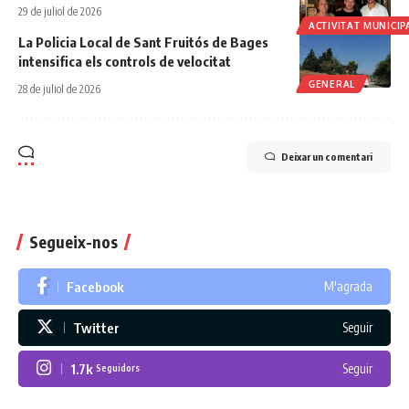
29 de juliol de 2026
ACTIVITAT MUNICIP
La Policia Local de Sant Fruitós de Bages
intensifica els controls de velocitat
GENERAL
28 de juliol de 2026
Deixar un comentari
Segueix-nos
Facebook
M'agrada
Twitter
Seguir
1.7k
Seguir
Seguidors