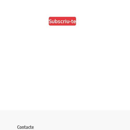
Escull el format que més t'agradi
Subscriu-te
Contacte