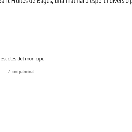
Sant Fruitós de Bages, una matinal d'esport i diversió 
s escoles del municipi.
- Anunci patrocinat -