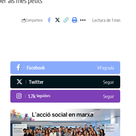
per als més petits
Lectura de 1 min
Comparteix
Facebook
M'agrada
Twitter
Seguir
1.7k
Seguidors
Seguir