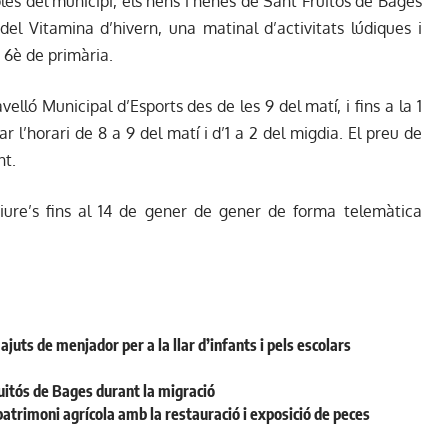
coles del municipi, els nens i nenes de Sant Fruitós de Bages
el Vitamina d’hivern, una matinal d’activitats lúdiques i
a 6è de primària.
velló Municipal d’Esports des de les 9 del matí, i fins a la 1
r l’horari de 8 a 9 del matí i d’1 a 2 del migdia. El preu de
nt.
riure’s fins al 14 de gener de gener de forma telemàtica
juts de menjador per a la llar d’infants i pels escolars
uitós de Bages durant la migració
patrimoni agrícola amb la restauració i exposició de peces