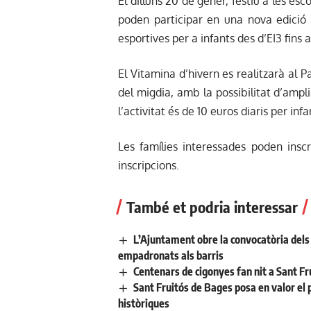
El dilluns 20 de gener, festiu a les es
poden participar en una nova edició d
esportives per a infants des d’EI3 fins 
El Vitamina d’hivern es realitzarà al Pa
del migdia, amb la possibilitat d’amplia
l’activitat és de 10 euros diaris per infa
Les famílies interessades poden insc
inscripcions.
També et podria interessar
L’Ajuntament obre la convocatòria dels a
empadronats als barris
Centenars de cigonyes fan nit a Sant Fr
Sant Fruitós de Bages posa en valor el 
històriques