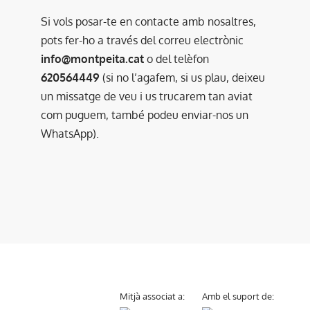
Si vols posar-te en contacte amb nosaltres,
pots fer-ho a través del correu electrònic
info@montpeita.cat
o del telèfon
620564449
(si no l’agafem, si us plau, deixeu
un missatge de veu i us trucarem tan aviat
com puguem, també podeu enviar-nos un
WhatsApp).
Mitjà associat a:
Amb el suport de: