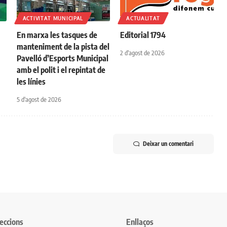
ACTIVITAT MUNICIPAL
ACTUALITAT
En marxa les tasques de
Editorial 1794
manteniment de la pista del
2 d'agost de 2026
Pavelló d’Esports Municipal
amb el polit i el repintat de
les línies
5 d'agost de 2026
Deixar un comentari
eccions
Enllaços