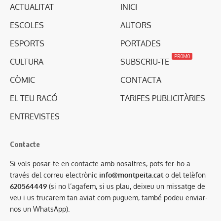
ACTUALITAT
INICI
ESCOLES
AUTORS
ESPORTS
PORTADES
PROMO
CULTURA
SUBSCRIU-TE
CÒMIC
CONTACTA
EL TEU RACÓ
TARIFES PUBLICITÀRIES
ENTREVISTES
Contacte
Si vols posar-te en contacte amb nosaltres, pots fer-ho a
través del correu electrònic
info@montpeita.cat
o del telèfon
620564449
(si no l’agafem, si us plau, deixeu un missatge de
veu i us trucarem tan aviat com puguem, també podeu enviar-
nos un WhatsApp).