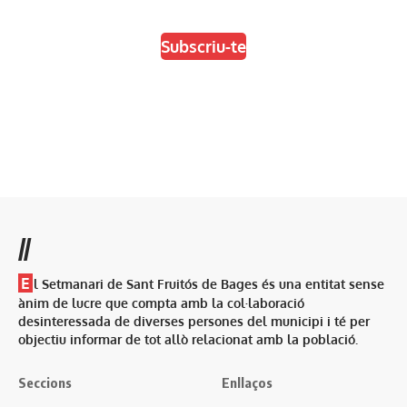
Escull el format que més t'agradi
Subscriu-te
//
E
l Setmanari de Sant Fruitós de Bages és una entitat sense
ànim de lucre que compta amb la col·laboració
desinteressada de diverses persones del municipi i té per
objectiu informar de tot allò relacionat amb la població.
Seccions
Enllaços