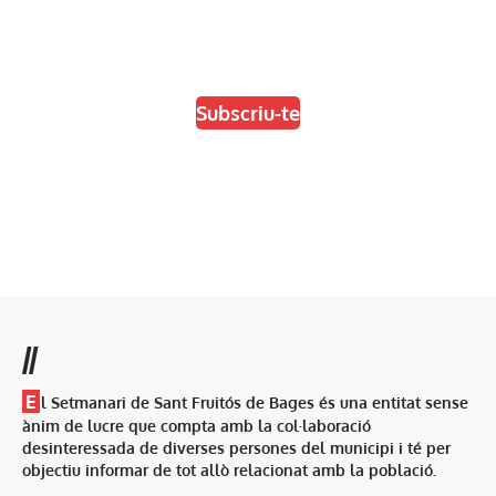
En paper i/o en digital
Escull el format que més t'agradi
Subscriu-te
//
E
l Setmanari de Sant Fruitós de Bages és una entitat sense
ànim de lucre que compta amb la col·laboració
desinteressada de diverses persones del municipi i té per
objectiu informar de tot allò relacionat amb la població.