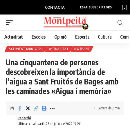
CONTACTA
ESPAI SUBSCRIPTORS
Actualitat
Escoles
Opinió
Esports
Cultura
Còmi
ACTIVITAT MUNICIPAL
ACTUALITAT
NOTÍCIES
Una cinquantena de persones
descobreixen la importància de
l’aigua a Sant Fruitós de Bages amb
les caminades «Aigua i memòria»
Lectura de 2 min
Redacció
Última actualització: 25 de juliol de 2024 15:49