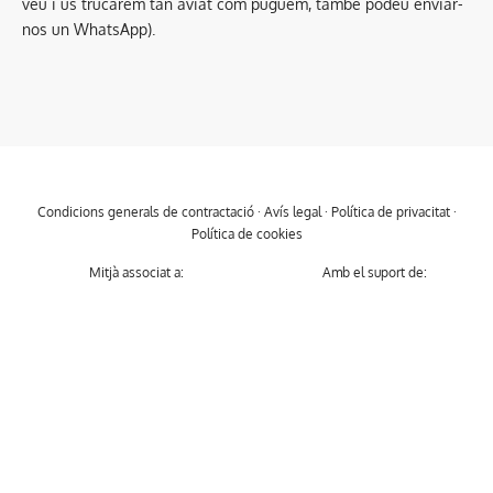
veu i us trucarem tan aviat com puguem, també podeu enviar-
nos un WhatsApp).
Condicions generals de contractació
·
Avís legal
·
Política de privacitat
·
Política de cookies
Mitjà associat a:
Amb el suport de: