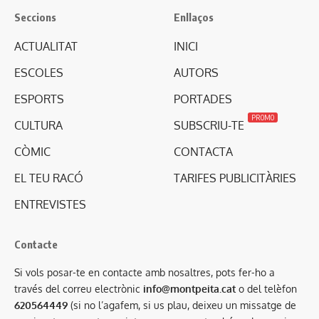
Seccions
Enllaços
ACTUALITAT
INICI
ESCOLES
AUTORS
ESPORTS
PORTADES
PROMO
CULTURA
SUBSCRIU-TE
CÒMIC
CONTACTA
EL TEU RACÓ
TARIFES PUBLICITÀRIES
ENTREVISTES
Contacte
Si vols posar-te en contacte amb nosaltres, pots fer-ho a
través del correu electrònic
info@montpeita.cat
o del telèfon
620564449
(si no l’agafem, si us plau, deixeu un missatge de