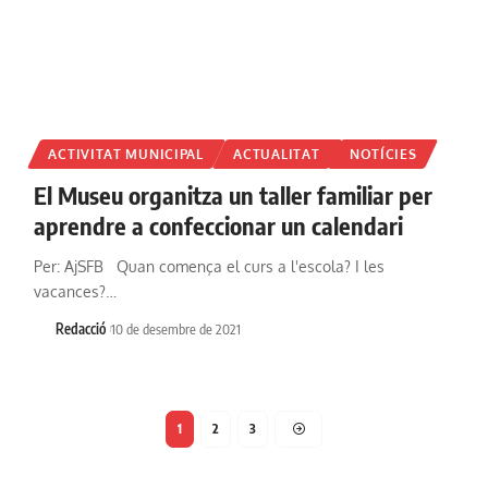
ACTIVITAT MUNICIPAL
ACTUALITAT
NOTÍCIES
El Museu organitza un taller familiar per
aprendre a confeccionar un calendari
Per: AjSFB Quan comença el curs a l'escola? I les
vacances?…
Redacció
10 de desembre de 2021
1
2
3