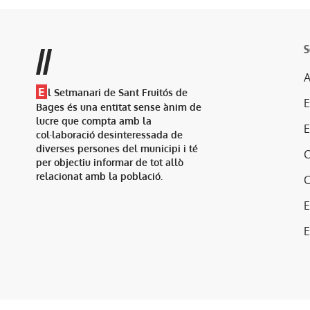
S
//
A
E
l Setmanari de Sant Fruitós de
Bages és una entitat sense ànim de
lucre que compta amb la
col·laboració desinteressada de
diverses persones del municipi i té
per objectiu informar de tot allò
relacionat amb la població.
E