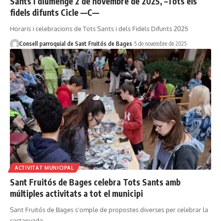
Sants i diumenge 2 de novembre de 2025, –Tots els
fidels difunts Cicle ––C––
Horaris i celebracions de Tots Sants i dels Fidels Difunts 2025
Consell parroquial de Sant Fruitós de Bages
5 de novembre de 2025
ACTIVITAT MUNICIPAL
Sant Fruitós de Bages celebra Tots Sants amb
múltiples activitats a tot el municipi
Sant Fruitós de Bages s'omple de propostes diverses per celebrar la
castanyada…