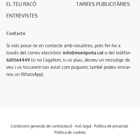
EL TEU RACÓ
TARIFES PUBLICITÀRIES
ENTREVISTES
Contacte
Si vols posar-te en contacte amb nosaltres, pots fer-ho a
través del correu electrònic
info@montpeita.cat
o del telèfon
620564449
(si no l’agafem, si us plau, deixeu un missatge de
veu i us trucarem tan aviat com puguem, també podeu enviar-
nos un WhatsApp).
Condicions generals de contractació
·
Avís legal
·
Política de privacitat
·
Política de cookies