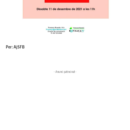
Per: AjSFB
- Anunci patrocinat -