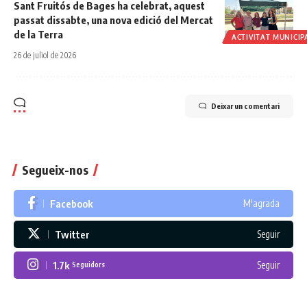
Sant Fruitós de Bages ha celebrat, aquest
passat dissabte, una nova edició del Mercat
de la Terra
ACTIVITAT MUNICIP
26 de juliol de 2026
Deixar un comentari
Segueix-nos
Facebook
M'agrada
Twitter
Seguir
1.7k
Seguir
Seguidors