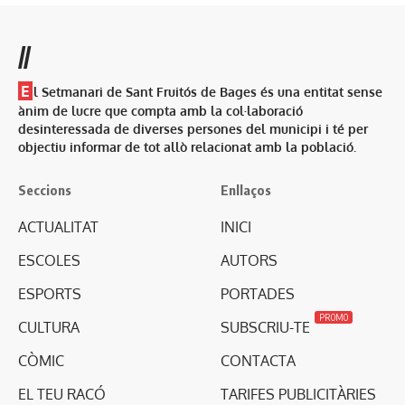
//
E
l Setmanari de Sant Fruitós de Bages és una entitat sense
ànim de lucre que compta amb la col·laboració
desinteressada de diverses persones del municipi i té per
objectiu informar de tot allò relacionat amb la població.
Seccions
Enllaços
ACTUALITAT
INICI
ESCOLES
AUTORS
ESPORTS
PORTADES
PROMO
CULTURA
SUBSCRIU-TE
CÒMIC
CONTACTA
EL TEU RACÓ
TARIFES PUBLICITÀRIES