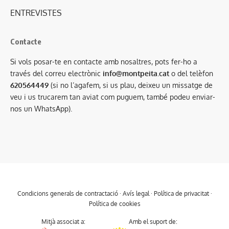
ENTREVISTES
Contacte
Si vols posar-te en contacte amb nosaltres, pots fer-ho a
través del correu electrònic
info@montpeita.cat
o del telèfon
620564449
(si no l’agafem, si us plau, deixeu un missatge de
veu i us trucarem tan aviat com puguem, també podeu enviar-
nos un WhatsApp).
Condicions generals de contractació
·
Avís legal
·
Política de privacitat
·
Política de cookies
Mitjà associat a:
Amb el suport de: