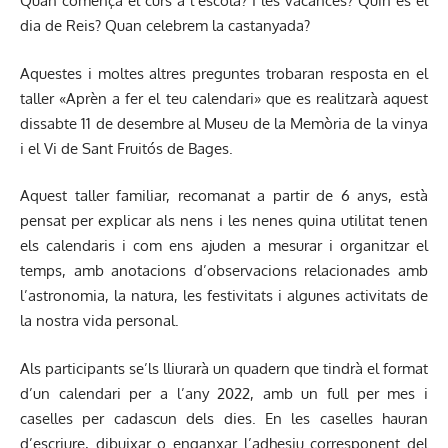
Quan comença el curs a l’escola? I les vacances? Quin és el
dia de Reis? Quan celebrem la castanyada?
Aquestes i moltes altres preguntes trobaran resposta en el
taller «Aprèn a fer el teu calendari» que es realitzarà aquest
dissabte 11 de desembre al Museu de la Memòria de la vinya
i el Vi de Sant Fruitós de Bages.
Aquest taller familiar, recomanat a partir de 6 anys, està
pensat per explicar als nens i les nenes quina utilitat tenen
els calendaris i com ens ajuden a mesurar i organitzar el
temps, amb anotacions d’observacions relacionades amb
l’astronomia, la natura, les festivitats i algunes activitats de
la nostra vida personal.
Als participants se’ls lliurarà un quadern que tindrà el format
d’un calendari per a l’any 2022, amb un full per mes i
caselles per cadascun dels dies. En les caselles hauran
d’escriure, dibuixar o enganxar l’adhesiu corresponent del