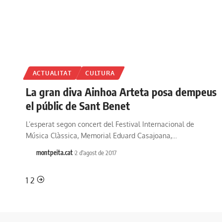
ACTUALITAT
CULTURA
La gran diva Ainhoa Arteta posa dempeus
el públic de Sant Benet
L’esperat segon concert del Festival Internacional de
Música Clàssica, Memorial Eduard Casajoana,…
montpeita.cat
2 d'agost de 2017
1
2