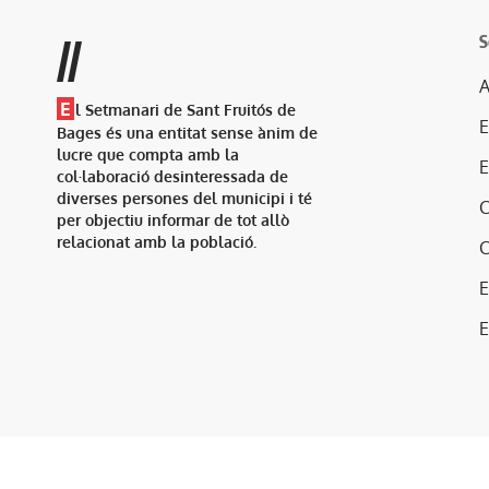
S
//
A
E
l Setmanari de Sant Fruitós de
Bages és una entitat sense ànim de
lucre que compta amb la
col·laboració desinteressada de
diverses persones del municipi i té
per objectiu informar de tot allò
relacionat amb la població.
E