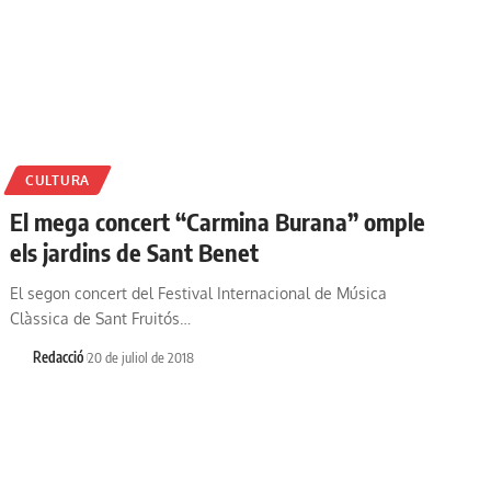
CULTURA
El mega concert “Carmina Burana” omple
els jardins de Sant Benet
El segon concert del Festival Internacional de Música
Clàssica de Sant Fruitós…
Redacció
20 de juliol de 2018