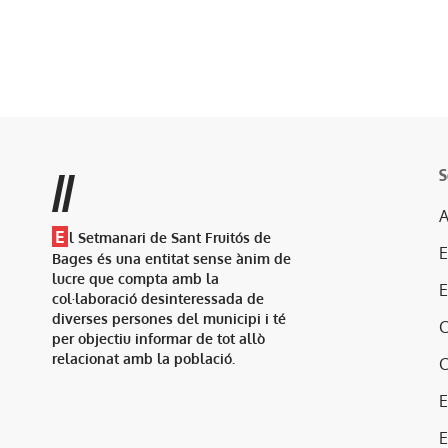
S
//
A
E
l Setmanari de Sant Fruitós de
Bages és una entitat sense ànim de
lucre que compta amb la
col·laboració desinteressada de
diverses persones del municipi i té
per objectiu informar de tot allò
relacionat amb la població.
E