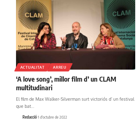
ACTUALITAT
ARREU
‘A love song’, millor film d’ un CLAM
multitudinari
El film de Max Walker-Silverman surt victoriós d’ un festival
que bat…
Redacció
1 d'octubre de 2022