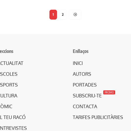
1
2
eccions
Enllaços
CTUALITAT
INICI
ESCOLES
AUTORS
ESPORTS
PORTADES
PROMO
CULTURA
SUBSCRIU-TE
CÒMIC
CONTACTA
L TEU RACÓ
TARIFES PUBLICITÀRIES
ENTREVISTES