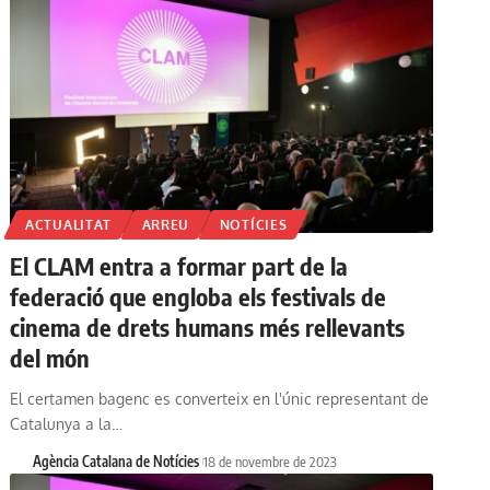
ACTUALITAT
ARREU
NOTÍCIES
El CLAM entra a formar part de la
federació que engloba els festivals de
cinema de drets humans més rellevants
del món
El certamen bagenc es converteix en l'únic representant de
Catalunya a la…
Agència Catalana de Notícies
18 de novembre de 2023