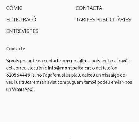
CÒMIC
CONTACTA
EL TEU RACÓ
TARIFES PUBLICITÀRIES
ENTREVISTES
Contacte
Si vols posar-te en contacte amb nosaltres, pots fer-ho a través
del correu electrònic
info@montpeita.cat
o del telèfon
620564449
(si no l’agafem, si us plau, deixeu un missatge de
veu i us trucarem tan aviat com puguem, també podeu enviar-nos
un WhatsApp).