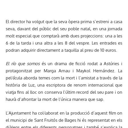
El director ha volgut que la seva òpera prima s’estreni a casa
seva, davant del públic del seu poble natal, en una jornada
molt especial que comptarà amb dues projeccions: una a les
6 de la tarda i una altra a les 8 del vespre. Les entrades es
podran adquirir directament a taquilla al preu de 10 euros.
El río que somos
és un drama de ficció rodat a Astúries i
protagonitzat per Marga Arnau i Maykol Hernández. La
pel·lícula aborda temes com la mort i l’amistat a través de la
història de Luz, una escriptora de renom internacional que
viatja fins al lloc on conserva l’últim record del seu pare i on
haurà d’afrontar la mort de l’única manera que sap.
L’Ajuntament ha col·laborat en la producció d’aquest film on
el municipi de Sant Fruitós de Bages hi és representat en els
diàlegs entre els diferents personatges i també s’explica la