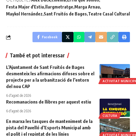
Festa Major d'Estiu
llargmetratge
Marga Arnau
Maykol Hernández
Sant Fruitós de Bages
Teatre Casal Cultural
Facebook
També et pot interessar
L’Ajuntament de Sant Fruitós de Bages
desmenteix les afirmacions difoses sobre el
projecte per a la urbanització de l’entorn
ACTIVITAT MUNICIP
del nou CAP
6 d'agost de 2026
Recomanacions de llibres per aquest estiu
6 d'agost de 2026
CULTURA
En marxa les tasques de manteniment de la
pista del Pavelló d’Esports Municipal amb
el polit i el repintat de les línies
ACTIVITAT MUNICIP