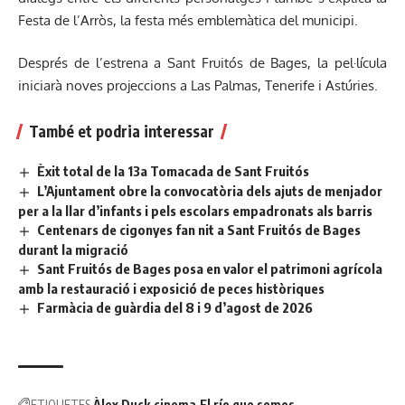
Festa de l’Arròs, la festa més emblemàtica del municipi.
Després de l’estrena a Sant Fruitós de Bages, la pel·lícula
iniciarà noves projeccions a Las Palmas, Tenerife i Astúries.
També et podria interessar
Èxit total de la 13a Tomacada de Sant Fruitós
L’Ajuntament obre la convocatòria dels ajuts de menjador
per a la llar d’infants i pels escolars empadronats als barris
Centenars de cigonyes fan nit a Sant Fruitós de Bages
durant la migració
Sant Fruitós de Bages posa en valor el patrimoni agrícola
amb la restauració i exposició de peces històriques
Farmàcia de guàrdia del 8 i 9 d’agost de 2026
ETIQUETES
Àlex Duck
cinema
El río que somos