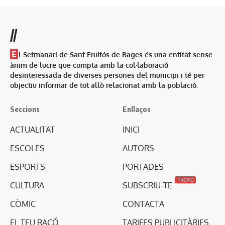
//
E
l Setmanari de Sant Fruitós de Bages és una entitat sense
ànim de lucre que compta amb la col·laboració
desinteressada de diverses persones del municipi i té per
objectiu informar de tot allò relacionat amb la població.
Seccions
Enllaços
ACTUALITAT
INICI
ESCOLES
AUTORS
ESPORTS
PORTADES
PROMO
CULTURA
SUBSCRIU-TE
CÒMIC
CONTACTA
EL TEU RACÓ
TARIFES PUBLICITÀRIES