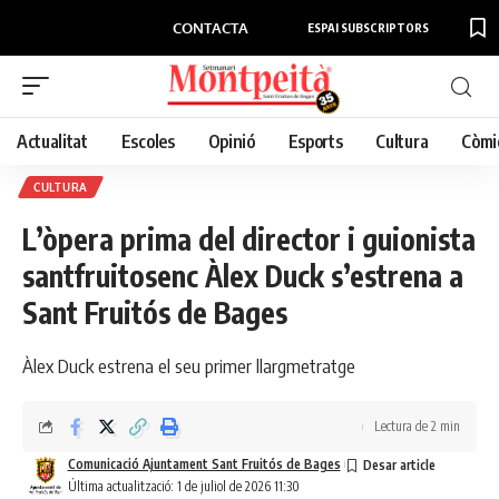
CONTACTA
ESPAI SUBSCRIPTORS
Actualitat
Escoles
Opinió
Esports
Cultura
Còmi
CULTURA
L’òpera prima del director i guionista
santfruitosenc Àlex Duck s’estrena a
Sant Fruitós de Bages
Àlex Duck estrena el seu primer llargmetratge
Lectura de 2 min
Comunicació Ajuntament Sant Fruitós de Bages
Última actualització: 1 de juliol de 2026 11:30