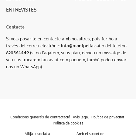
ENTREVISTES
Contacte
Si vols posar-te en contacte amb nosaltres, pots fer-ho a
través del correu electrònic
info@montpeita.cat
o del telèfon
620564449
(si no l’agafem, si us plau, deixeu un missatge de
veu i us trucarem tan aviat com puguem, també podeu enviar-
nos un WhatsApp).
Condicions generals de contractació
·
Avís legal
·
Política de privacitat
·
Política de cookies
Mitjà associat a:
Amb el suport de: