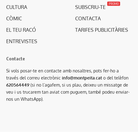
PROMO
CULTURA
SUBSCRIU-TE
CÒMIC
CONTACTA
EL TEU RACÓ
TARIFES PUBLICITÀRIES
ENTREVISTES
Contacte
Si vols posar-te en contacte amb nosaltres, pots fer-ho a
través del correu electrònic
info@montpeita.cat
o del telèfon
620564449
(si no l’agafem, si us plau, deixeu un missatge de
veu i us trucarem tan aviat com puguem, també podeu enviar-
nos un WhatsApp).