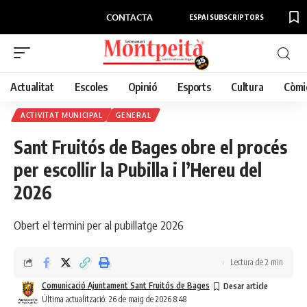
CONTACTA
ESPAI SUBSCRIPTORS
Actualitat
Escoles
Opinió
Esports
Cultura
Còmi
ACTIVITAT MUNICIPAL
GENERAL
Sant Fruitós de Bages obre el procés
per escollir la Pubilla i l’Hereu del
2026
Obert el termini per al pubillatge 2026
Lectura de 2 min
Comunicació Ajuntament Sant Fruitós de Bages
Última actualització: 26 de maig de 2026 8:48