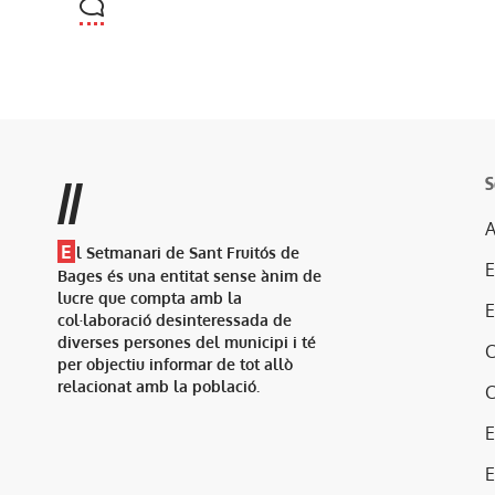
S
//
A
E
l Setmanari de Sant Fruitós de
Bages és una entitat sense ànim de
lucre que compta amb la
col·laboració desinteressada de
diverses persones del municipi i té
per objectiu informar de tot allò
relacionat amb la població.
E