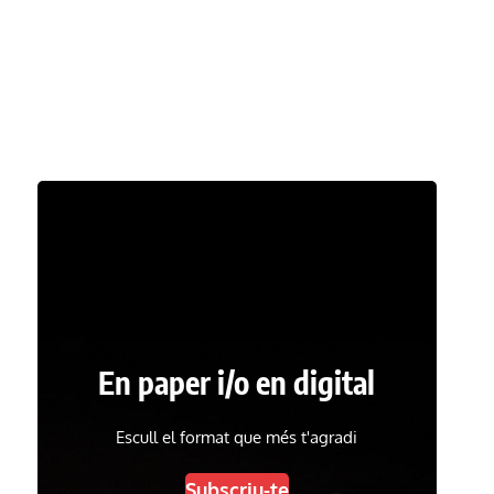
En paper i/o en digital
Escull el format que més t'agradi
Subscriu-te