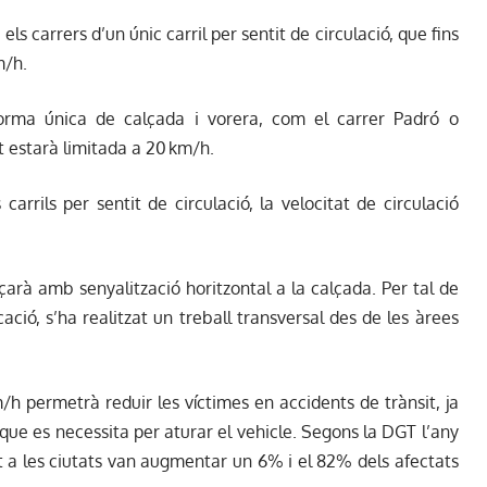
els carrers d’un únic carril per sentit de circulació, que fins
m/h.
forma única de calçada i vorera, com el carrer Padró o
at estarà limitada a 20 km/h.
carrils per sentit de circulació, la velocitat de circulació
rçarà amb senyalització horitzontal a la calçada. Per tal de
ació, s’ha realitzat un treball transversal des de les àrees
/h permetrà reduir les víctimes en accidents de trànsit, ja
 que es necessita per aturar el vehicle. Segons la DGT l’any
t a les ciutats van augmentar un 6% i el 82% dels afectats