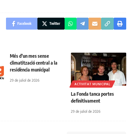
Facebook
Twitter
Més d’un mes sense
climatització central a la
residència municipal
29 de juliol de 2026
ACTIVITAT MUNICIPAL
La Fonda tanca portes
definitivament
29 de juliol de 2026