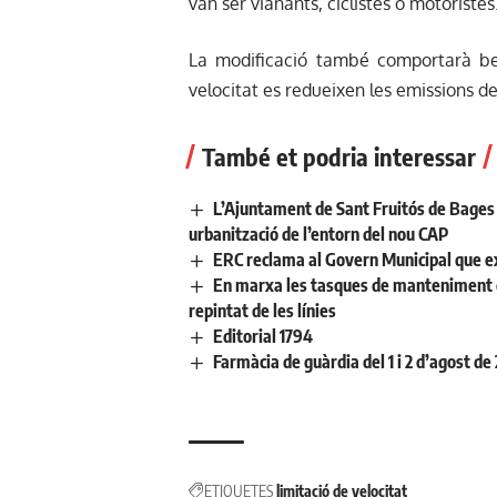
van ser vianants, ciclistes o motoristes
La modificació també comportarà be
velocitat es redueixen les emissions 
També et podria interessar
L’Ajuntament de Sant Fruitós de Bages 
urbanització de l’entorn del nou CAP
ERC reclama al Govern Municipal que ex
En marxa les tasques de manteniment de 
repintat de les línies
Editorial 1794
Farmàcia de guàrdia del 1 i 2 d’agost de
ETIQUETES
limitació de velocitat