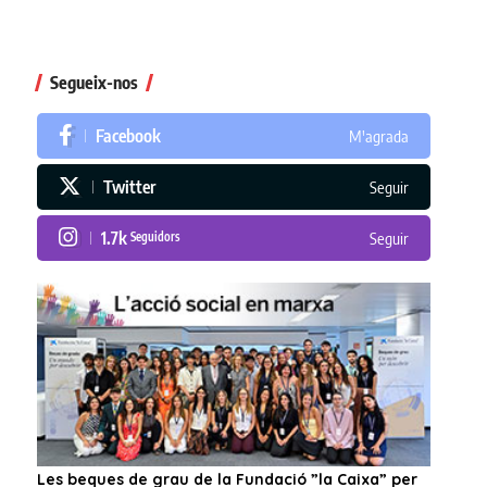
Segueix-nos
Facebook
M'agrada
Twitter
Seguir
1.7k
Seguidors
Seguir