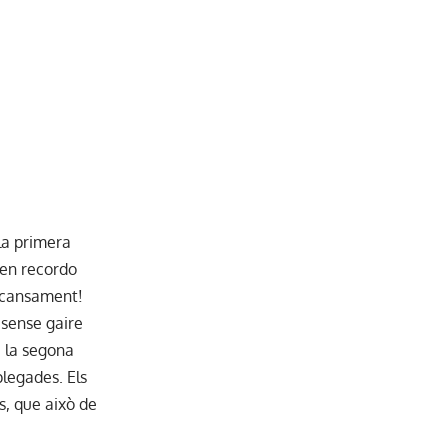
 la primera
 en recordo
l cansament!
sense gaire
 la segona
plegades. Els
, que això de