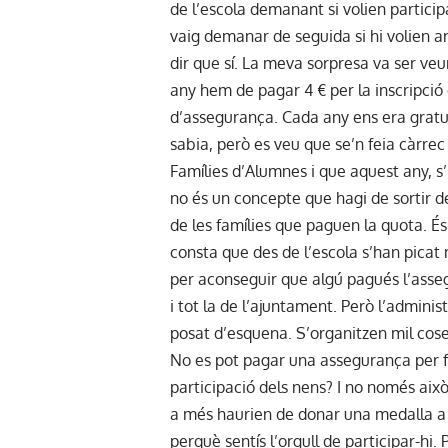
de l’escola demanant si volien participa
vaig demanar de seguida si hi volien a
dir que sí. La meva sorpresa va ser ve
any hem de pagar 4 € per la inscripci
d’assegurança. Cada any ens era gratuï
sabia, però es veu que se’n feia càrrec
Famílies d’Alumnes i que aquest any, s
no és un concepte que hagi de sortir d
de les famílies que paguen la quota. És
consta que des de l’escola s’han picat
per aconseguir que algú pagués l’asseg
i tot la de l’ajuntament. Però l’administ
posat d’esquena. S’organitzen mil cose
No es pot pagar una assegurança per fa
participació dels nens? I no només això
a més haurien de donar una medalla a
perquè sentís l’orgull de participar-hi.