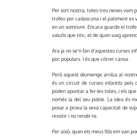
Per sort nostra, totes tres nenes vam p
trofeu per cadascuna i el patiment es 
en un somriure. Encara guardo el trofe
valuós que tinc, el de quan vaig apren
Ara ja no se’n fan d’aquestes curses inf
poc populars. I és que córrer cansa.
Però aquest diumenge arriba al nostre
és un circuit de curses infantils pel
poden apuntar a fer-les totes, i els qu
només la del seu poble. La idea és m
posar a prova la seva capacitat de sup
resistir i no rendir-te.
Per això, quan els meus fills em van por