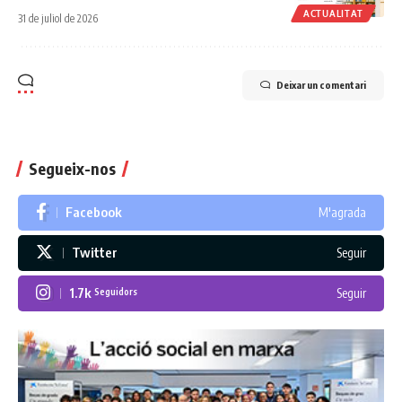
ACTUALITAT
31 de juliol de 2026
Deixar un comentari
Segueix-nos
Facebook
M'agrada
Twitter
Seguir
1.7k
Seguir
Seguidors