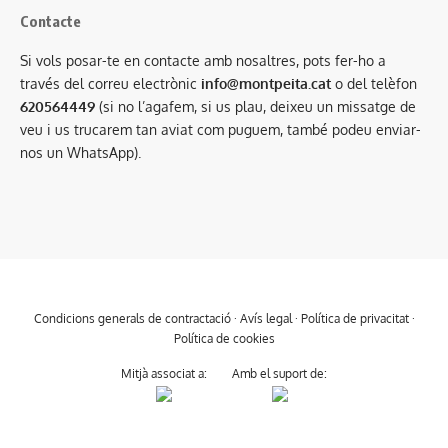
Contacte
Si vols posar-te en contacte amb nosaltres, pots fer-ho a
través del correu electrònic
info@montpeita.cat
o del telèfon
620564449
(si no l’agafem, si us plau, deixeu un missatge de
veu i us trucarem tan aviat com puguem, també podeu enviar-
nos un WhatsApp).
Condicions generals de contractació
·
Avís legal
·
Política de privacitat
·
Política de cookies
Mitjà associat a:
Amb el suport de: