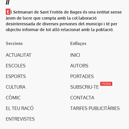
//
E
l Setmanari de Sant Fruitós de Bages és una entitat sense
ànim de lucre que compta amb la col·laboració
desinteressada de diverses persones del municipi i té per
objectiu informar de tot allò relacionat amb la població.
Seccions
Enllaços
ACTUALITAT
INICI
ESCOLES
AUTORS
ESPORTS
PORTADES
PROMO
CULTURA
SUBSCRIU-TE
CÒMIC
CONTACTA
EL TEU RACÓ
TARIFES PUBLICITÀRIES
ENTREVISTES