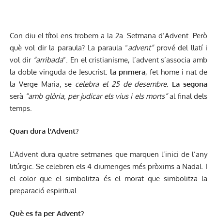
Con diu el títol ens trobem a la 2a. Setmana d’Advent. Però
què vol dir la paraula? La paraula “
advent”
prové del llatí i
vol dir
“arribada
”. En el cristianisme, l’advent s’associa amb
la doble vinguda de Jesucrist:
la primera
, fet home i nat de
la Verge Maria, se
celebra el 25 de desembre.
La segona
serà
“amb glòria, per judicar els vius i els morts”
al final dels
temps.
Quan dura l’Advent?
L’Advent dura quatre setmanes que marquen l’inici de l’any
litúrgic. Se celebren els 4 diumenges més pròxims a Nadal. I
el color que el simbolitza és el morat que simbolitza la
preparació espiritual.
Què es fa per Advent?