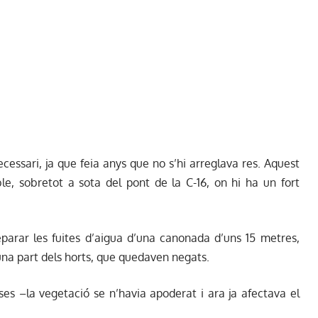
ecessari, ja que feia anys que no s’hi arreglava res. Aquest
le, sobretot a sota del pont de la C-16, on hi ha un fort
eparar les fuites d’aigua d’una canonada d’uns 15 metres,
una part dels horts, que quedaven negats.
oses –la vegetació se n’havia apoderat i ara ja afectava el