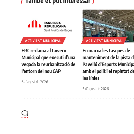
També et pot interessar
ACTIVITAT MUNICIPAL
ACTIVITAT MUNICIPAL
ERC reclama al Govern
En marxa les tasques de
Municipal que executi d’una
manteniment de la pista d
vegada la reurbanització de
Pavelló d’Esports Municip
l’entorn del nou CAP
amb el polit i el repintat d
les línies
6 d'agost de 2026
5 d'agost de 2026