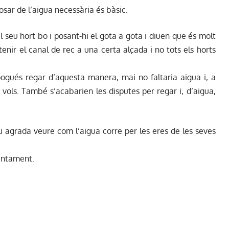
osar de l’aigua necessària és bàsic.
l seu hort bo i posant-hi el gota a gota i diuen que és molt
 tenir el canal de rec a una certa alçada i no tots els horts
gués regar d’aquesta manera, mai no faltaria aigua i, a
vols. També s’acabarien les disputes per regar i, d’aigua,
i agrada veure com l’aigua corre per les eres de les seves
juntament.