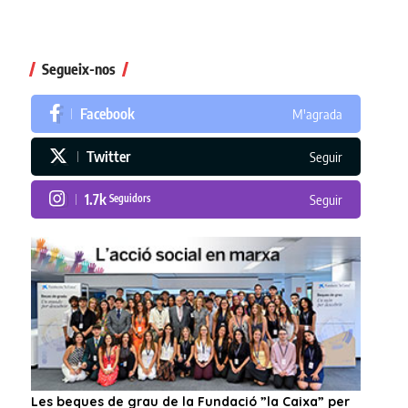
Segueix-nos
Facebook
M'agrada
Twitter
Seguir
1.7k
Seguidors
Seguir