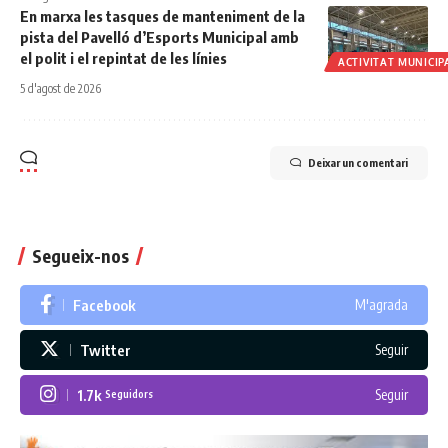
En marxa les tasques de manteniment de la
pista del Pavelló d’Esports Municipal amb
el polit i el repintat de les línies
ACTIVITAT MUNICIP
5 d'agost de 2026
Deixar un comentari
Segueix-nos
Facebook
M'agrada
Twitter
Seguir
1.7k
Seguir
Seguidors