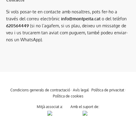
Si vols posar-te en contacte amb nosaltres, pots fer-ho a
través del correu electrònic
info@montpeita.cat
o del telèfon
620564449
(si no l’agafem, si us plau, deixeu un missatge de
veu i us trucarem tan aviat com puguem, també podeu enviar-
nos un WhatsApp).
Condicions generals de contractació
·
Avís legal
·
Política de privacitat
·
Política de cookies
Mitjà associat a:
Amb el suport de: