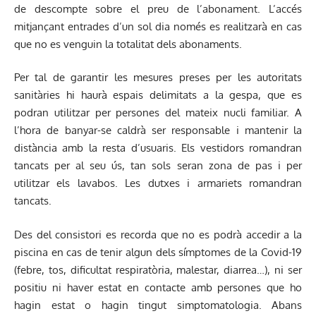
de descompte sobre el preu de l’abonament. L’accés
mitjançant entrades d’un sol dia només es realitzarà en cas
que no es venguin la totalitat dels abonaments.
Per tal de garantir les mesures preses per les autoritats
sanitàries hi haurà espais delimitats a la gespa, que es
podran utilitzar per persones del mateix nucli familiar. A
l’hora de banyar-se caldrà ser responsable i mantenir la
distància amb la resta d’usuaris. Els vestidors romandran
tancats per al seu ús, tan sols seran zona de pas i per
utilitzar els lavabos. Les dutxes i armariets romandran
tancats.
Des del consistori es recorda que no es podrà accedir a la
piscina en cas de tenir algun dels símptomes de la Covid-19
(febre, tos, dificultat respiratòria, malestar, diarrea…), ni ser
positiu ni haver estat en contacte amb persones que ho
hagin estat o hagin tingut simptomatologia. Abans