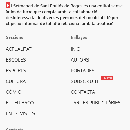
E
l Setmanari de Sant Fruitós de Bages és una entitat sense
ànim de lucre que compta amb la col·laboració
desinteressada de diverses persones del municipi i té per
objectiu informar de tot allò relacionat amb la població.
Seccions
Enllaços
ACTUALITAT
INICI
ESCOLES
AUTORS
ESPORTS
PORTADES
PROMO
CULTURA
SUBSCRIU-TE
CÒMIC
CONTACTA
EL TEU RACÓ
TARIFES PUBLICITÀRIES
ENTREVISTES
Contacte